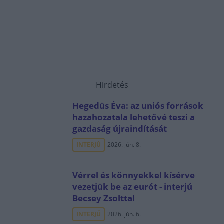
Hirdetés
Hegedüs Éva: az uniós források
hazahozatala lehetővé teszi a
gazdaság újraindítását
INTERJÚ
2026. jún. 8.
Vérrel és könnyekkel kísérve
vezetjük be az eurót - interjú
Becsey Zsolttal
INTERJÚ
2026. jún. 6.