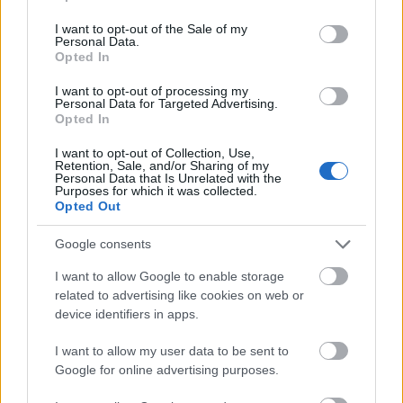
use your data for below specified purposes in below Google
consent section.
I want to opt-out of the Sale of my
Personal Data.
Opted In
Tetőzik a hőség: ma ismét 40 fok felett lesz a
I want to opt-out of processing my
hőmérséklet, délutántól érkezik az eső
Personal Data for Targeted Advertising.
Opted In
HÍREK
egy órája
I want to opt-out of Collection, Use,
Retention, Sale, and/or Sharing of my
Personal Data that Is Unrelated with the
Purposes for which it was collected.
Befagyott tőke, türelmetlen cégek:
Opted Out
elindulhatnak a kifizetések a Demján
Google consents
Sándor Tőkeprogramban
I want to allow Google to enable storage
ELEMZÉSEK
2 órája
related to advertising like cookies on web or
device identifiers in apps.
I want to allow my user data to be sent to
Google for online advertising purposes.