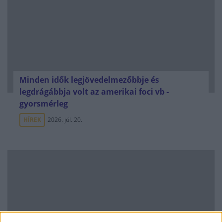
Minden idők legjövedelmezőbbje és
legdrágábbja volt az amerikai foci vb -
gyorsmérleg
HÍREK
2026. júl. 20.