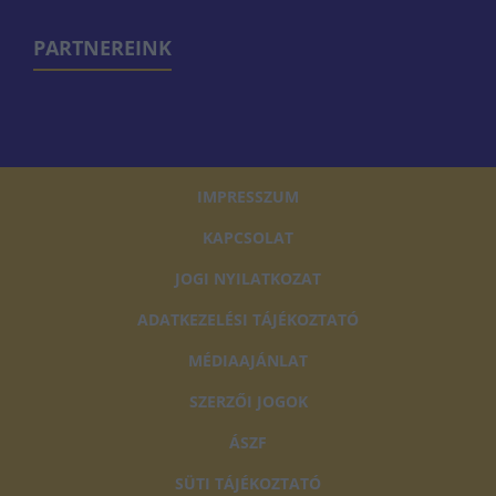
PARTNEREINK
IMPRESSZUM
KAPCSOLAT
JOGI NYILATKOZAT
ADATKEZELÉSI TÁJÉKOZTATÓ
MÉDIAAJÁNLAT
SZERZŐI JOGOK
ÁSZF
SÜTI TÁJÉKOZTATÓ