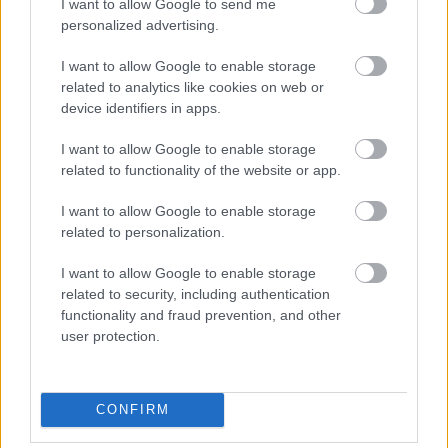
I want to allow Google to send me
personalized advertising.
I want to allow Google to enable storage
related to analytics like cookies on web or
Ismert magyar utazási iroda ment csődbe,
device identifiers in apps.
bolgár biztosítóval hadakozhatnak az utasok
I want to allow Google to enable storage
HÍREK
7 órája
related to functionality of the website or app.
I want to allow Google to enable storage
related to personalization.
Energiafejlesztési tervet fogadott el a
kormány, az első lépésre 868 milliárd
I want to allow Google to enable storage
forintot költenek
related to security, including authentication
functionality and fraud prevention, and other
HÍREK
7 órája
user protection.
CONFIRM