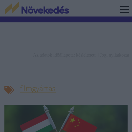
Az adatok időállapota: késleltetett. |
Jogi nyilatkozat
filmgyártás