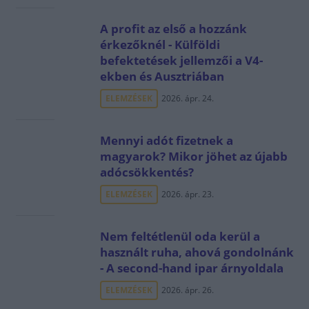
A profit az első a hozzánk
érkezőknél - Külföldi
befektetések jellemzői a V4-
ekben és Ausztriában
ELEMZÉSEK
2026. ápr. 24.
Mennyi adót fizetnek a
magyarok? Mikor jöhet az újabb
adócsökkentés?
ELEMZÉSEK
2026. ápr. 23.
Nem feltétlenül oda kerül a
használt ruha, ahová gondolnánk
- A second-hand ipar árnyoldala
ELEMZÉSEK
2026. ápr. 26.