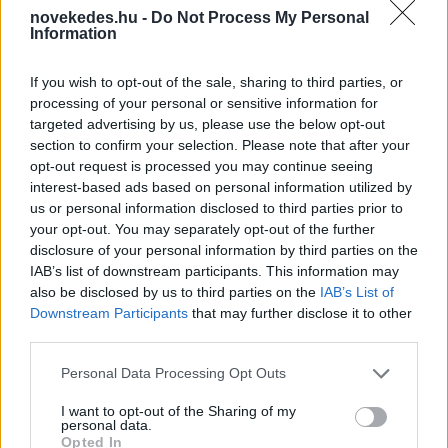
novekedes.hu -
Do Not Process My Personal
Information
Mi lett Alain Delon vagyonával? Adóhatósági
csavar a sztoriban
If you wish to opt-out of the sale, sharing to third parties, or
HÍREK
2026. júl. 19.
processing of your personal or sensitive information for
targeted advertising by us, please use the below opt-out
section to confirm your selection. Please note that after your
opt-out request is processed you may continue seeing
FRISS HÍREK
interest-based ads based on personal information utilized by
us or personal information disclosed to third parties prior to
your opt-out. You may separately opt-out of the further
Amerikai rakétákat is zsákmányolt az
disclosure of your personal information by third parties on the
előrenyomuló orosz hadsereg
IAB’s list of downstream participants. This information may
also be disclosed by us to third parties on the
IAB’s List of
HÍREK
35 perce
Downstream Participants
that may further disclose it to other
third parties.
Please note that this website/app uses one or more Google
Personal Data Processing Opt Outs
services and may gather and store information including but
not limited to your visit or usage behaviour. You may click to
I want to opt-out of the Sharing of my
personal data.
grant or deny consent to Google and its third-party tags to
Opted In