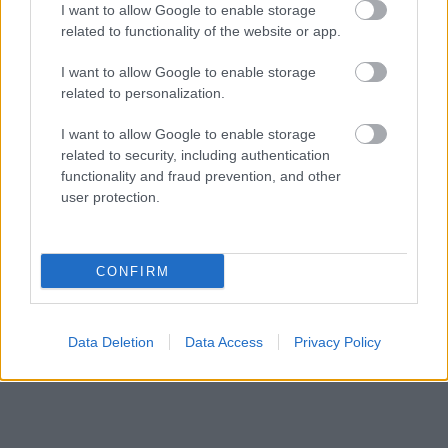
I want to allow Google to enable storage
a hőmérséklet, délutántól érkezik az eső
related to functionality of the website or app.
HÍREK
3 órája
I want to allow Google to enable storage
related to personalization.
I want to allow Google to enable storage
related to security, including authentication
functionality and fraud prevention, and other
user protection.
NÉPSZERŰ
CONFIRM
Data Deletion
Data Access
Privacy Policy