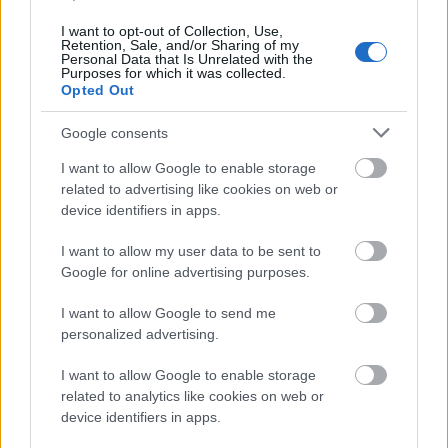
lipcsei reptéren, orosz szálat feltételeznek
a háttérben
I want to opt-out of Collection, Use,
Retention, Sale, and/or Sharing of my
Personal Data that Is Unrelated with the
HÍREK
egy órája
Purposes for which it was collected.
Opted Out
Google consents
I want to allow Google to enable storage
related to advertising like cookies on web or
device identifiers in apps.
I want to allow my user data to be sent to
Google for online advertising purposes.
Amerikai rakétákat is zsákmányolt az
I want to allow Google to send me
előrenyomuló orosz hadsereg
personalized advertising.
HÍREK
2 órája
I want to allow Google to enable storage
related to analytics like cookies on web or
device identifiers in apps.
Tetőzik a hőség: ma ismét 40 fok felett lesz