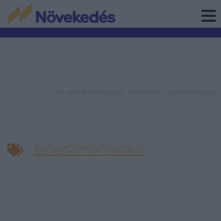
Az adatok időállapota: késleltetett. |
Jogi nyilatkozat
gyógyszertámogatás