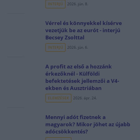
INTERJÚ
2026. jún. 8.
Vérrel és könnyekkel kísérve
vezetjük be az eurót - interjú
Becsey Zsolttal
INTERJÚ
2026. jún. 6.
A profit az első a hozzánk
érkezőknél - Külföldi
befektetések jellemzői a V4-
ekben és Ausztriában
ELEMZÉSEK
2026. ápr. 24.
Mennyi adót fizetnek a
magyarok? Mikor jöhet az újabb
adócsökkentés?