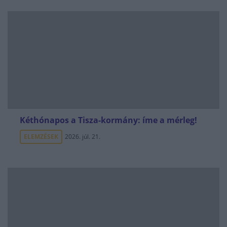
Kéthónapos a Tisza-kormány: íme a mérleg!
ELEMZÉSEK
2026. júl. 21.