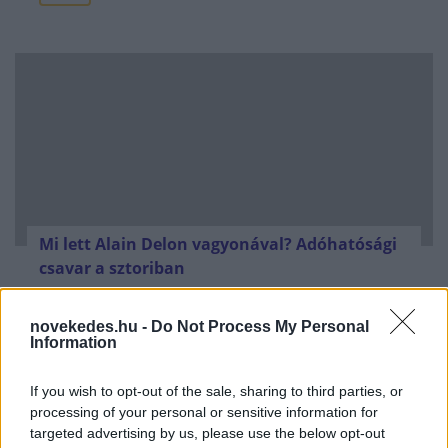
Mi lett Alain Delon vagyonával? Adóhatósági
csavar a sztoriban
HÍREK
2026. júl. 19.
novekedes.hu -
Do Not Process My Personal
Information
FRISS HÍREK
If you wish to opt-out of the sale, sharing to third parties, or
processing of your personal or sensitive information for
Amerika kezd kifogyni a fegyverekből?
targeted advertising by us, please use the below opt-out