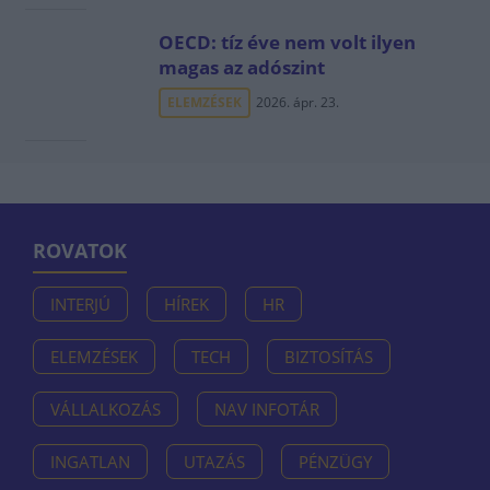
OECD: tíz éve nem volt ilyen
magas az adószint
ELEMZÉSEK
2026. ápr. 23.
ROVATOK
INTERJÚ
HÍREK
HR
ELEMZÉSEK
TECH
BIZTOSÍTÁS
VÁLLALKOZÁS
NAV INFOTÁR
INGATLAN
UTAZÁS
PÉNZÜGY