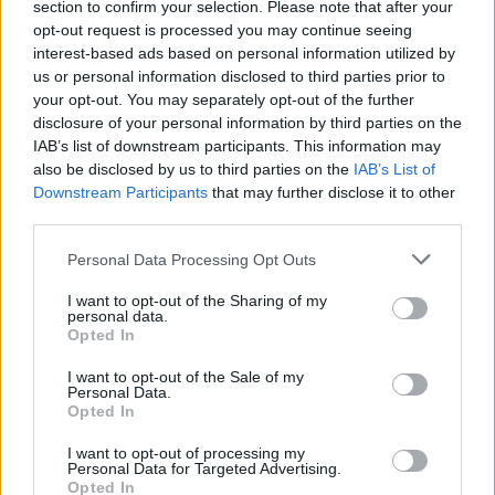
section to confirm your selection. Please note that after your
Megszólalt Trump és Zelenszkij
opt-out request is processed you may continue seeing
HÍREK
5 perce
interest-based ads based on personal information utilized by
us or personal information disclosed to third parties prior to
your opt-out. You may separately opt-out of the further
disclosure of your personal information by third parties on the
IAB’s list of downstream participants. This information may
also be disclosed by us to third parties on the
IAB’s List of
Downstream Participants
that may further disclose it to other
third parties.
Please note that this website/app uses one or more Google
Personal Data Processing Opt Outs
services and may gather and store information including but
not limited to your visit or usage behaviour. You may click to
I want to opt-out of the Sharing of my
personal data.
Itt az új megállapodás, Irán veheti át a teljes
grant or deny consent to Google and its third-party tags to
Opted In
Hormuzi-szoros ellenőrzését
use your data for below specified purposes in below Google
consent section.
I want to opt-out of the Sale of my
HÍREK
35 perce
Personal Data.
Opted In
I want to opt-out of processing my
Robbanószerrel felszerelt drónt fogtak el a
Personal Data for Targeted Advertising.
Opted In