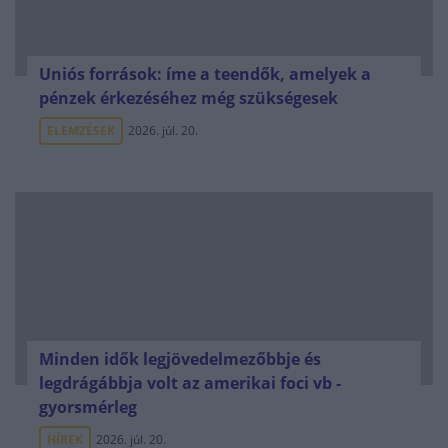
Uniós források: íme a teendők, amelyek a
pénzek érkezéséhez még szükségesek
ELEMZÉSEK
2026. júl. 20.
Minden idők legjövedelmezőbbje és
legdrágábbja volt az amerikai foci vb -
gyorsmérleg
HÍREK
2026. júl. 20.