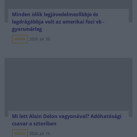
Minden idők legjövedelmezőbbje és
legdrágábbja volt az amerikai foci vb -
gyorsmérleg
HÍREK
2026. júl. 20.
Mi lett Alain Delon vagyonával? Adóhatósági
csavar a sztoriban
HÍREK
2026. júl. 19.