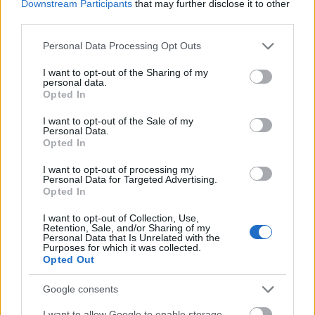
emelkedhet a következő napokban
Downstream Participants
that may further disclose it to other
third parties.
HÍREK
41 perce
Please note that this website/app uses one or more Google
Personal Data Processing Opt Outs
services and may gather and store information including but
not limited to your visit or usage behaviour. You may click to
I want to opt-out of the Sharing of my
Házban gazdagok, készpénzben szegények
personal data.
grant or deny consent to Google and its third-party tags to
a magyarok
Opted In
use your data for below specified purposes in below Google
consent section.
INGATLAN
2 órája
I want to opt-out of the Sale of my
Personal Data.
Opted In
I want to opt-out of processing my
Personal Data for Targeted Advertising.
Opted In
I want to opt-out of Collection, Use,
Retention, Sale, and/or Sharing of my
Personal Data that Is Unrelated with the
Purposes for which it was collected.
Opted Out
Google consents
Ennyiből lehet energetikailag korszerűsíteni
egy lakást
I want to allow Google to enable storage