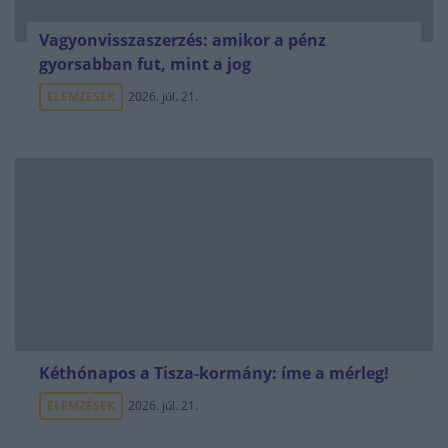
Vagyonvisszaszerzés: amikor a pénz
gyorsabban fut, mint a jog
ELEMZÉSEK
2026. júl. 21.
Kéthónapos a Tisza-kormány: íme a mérleg!
ELEMZÉSEK
2026. júl. 21.