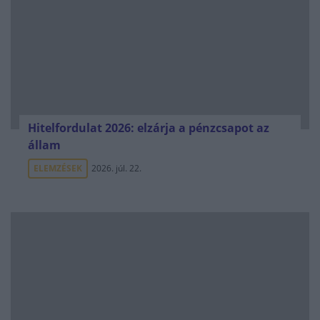
Hitelfordulat 2026: elzárja a pénzcsapot az
állam
ELEMZÉSEK
2026. júl. 22.