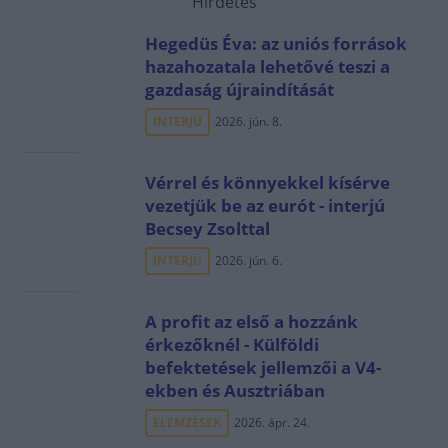
Hirdetés
Hegedüs Éva: az uniós források
hazahozatala lehetővé teszi a
gazdaság újraindítását
INTERJÚ
2026. jún. 8.
Vérrel és könnyekkel kísérve
vezetjük be az eurót - interjú
Becsey Zsolttal
INTERJÚ
2026. jún. 6.
A profit az első a hozzánk
érkezőknél - Külföldi
befektetések jellemzői a V4-
ekben és Ausztriában
ELEMZÉSEK
2026. ápr. 24.