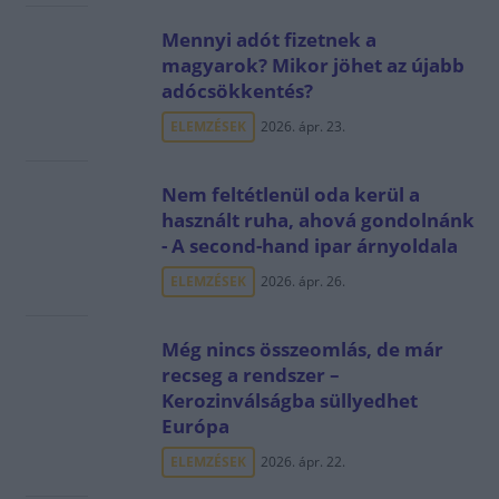
Mennyi adót fizetnek a
magyarok? Mikor jöhet az újabb
adócsökkentés?
ELEMZÉSEK
2026. ápr. 23.
Nem feltétlenül oda kerül a
használt ruha, ahová gondolnánk
- A second-hand ipar árnyoldala
ELEMZÉSEK
2026. ápr. 26.
Még nincs összeomlás, de már
recseg a rendszer –
Kerozinválságba süllyedhet
Európa
ELEMZÉSEK
2026. ápr. 22.