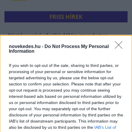
FRISS HÍREK
Köztársasági elnökjelölés: szombaton
szavaz a Tisza, a Fidesz bojkottál
novekedes.hu -
Do Not Process My Personal
Information
HÍREK
22 perce
If you wish to opt-out of the sale, sharing to third parties, or
processing of your personal or sensitive information for
targeted advertising by us, please use the below opt-out
section to confirm your selection. Please note that after your
opt-out request is processed you may continue seeing
interest-based ads based on personal information utilized by
us or personal information disclosed to third parties prior to
your opt-out. You may separately opt-out of the further
disclosure of your personal information by third parties on the
IAB’s list of downstream participants. This information may
A Duna vízszintje 20 centimétert is
also be disclosed by us to third parties on the
IAB’s List of