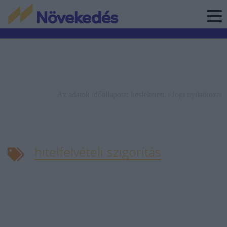
Az adatok időállapota: késleltetett. |
Jogi nyilatkozat
hitelfelvételi szigorítás