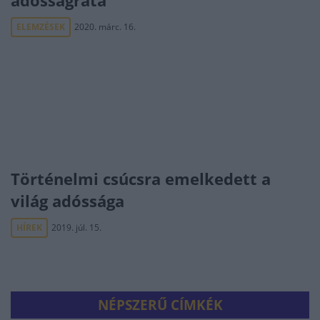
adósságráta
ELEMZÉSEK
2020. márc. 16.
Történelmi csúcsra emelkedett a
világ adóssága
HÍREK
2019. júl. 15.
NÉPSZERŰ CÍMKÉK