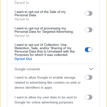
grant or deny consent to Google and its third-party tags to
Opted In
use your data for below specified purposes in below Google
consent section.
I want to opt-out of the Sale of my
Personal Data.
Opted In
I want to opt-out of processing my
Personal Data for Targeted Advertising.
Opted In
Utalvány formájában, novemberben érkezik
I want to opt-out of Collection, Use,
Retention, Sale, and/or Sharing of my
az iskolakezdési támogatás második fele
Personal Data that Is Unrelated with the
Purposes for which it was collected.
HÍREK
4 órája
Opted Out
Google consents
Orosz olajfinomítókra csaptak le az
I want to allow Google to enable storage
ukránok, nem késett a válasz
related to advertising like cookies on web or
device identifiers in apps.
HÍREK
4 órája
I want to allow my user data to be sent to
Google for online advertising purposes.