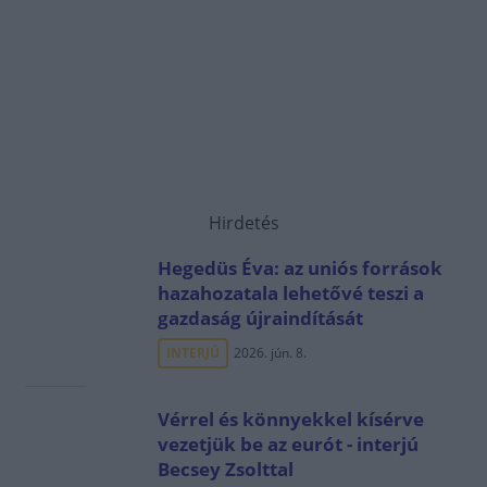
Hirdetés
Hegedüs Éva: az uniós források
hazahozatala lehetővé teszi a
gazdaság újraindítását
INTERJÚ
2026. jún. 8.
Vérrel és könnyekkel kísérve
vezetjük be az eurót - interjú
Becsey Zsolttal