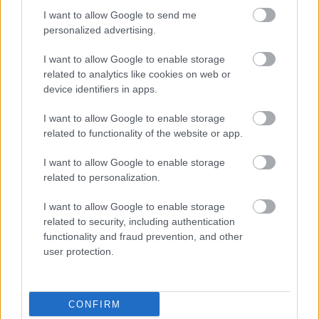
I want to allow Google to send me
personalized advertising.
I want to allow Google to enable storage
related to analytics like cookies on web or
device identifiers in apps.
I want to allow Google to enable storage
Magyar Péter: már 2022-ben tudták, hogy az
related to functionality of the website or app.
energiarendszer a végnapjait éli
HÍREK
7 órája
I want to allow Google to enable storage
related to personalization.
I want to allow Google to enable storage
Csak egy válsággal lehet megfosztani a
related to security, including authentication
dollárt a pénzügyi tróntól!
functionality and fraud prevention, and other
user protection.
PÉNZÜGY
7 órája
CONFIRM