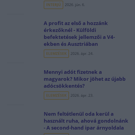
INTERJÚ
2026. jún. 6.
A profit az első a hozzánk
érkezőknél - Külföldi
befektetések jellemzői a V4-
ekben és Ausztriában
ELEMZÉSEK
2026. ápr. 24.
Mennyi adót fizetnek a
magyarok? Mikor jöhet az újabb
adócsökkentés?
ELEMZÉSEK
2026. ápr. 23.
Nem feltétlenül oda kerül a
használt ruha, ahová gondolnánk
- A second-hand ipar árnyoldala