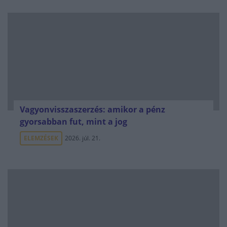
Vagyonvisszaszerzés: amikor a pénz
gyorsabban fut, mint a jog
ELEMZÉSEK
2026. júl. 21.