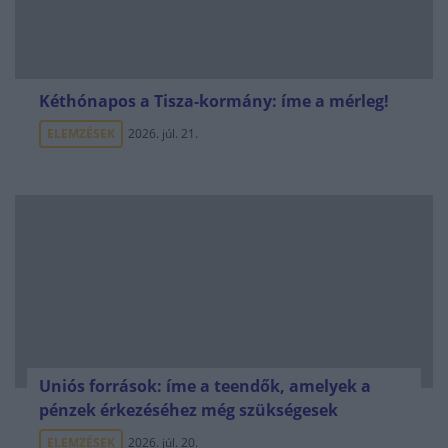
Kéthónapos a Tisza-kormány: íme a mérleg!
ELEMZÉSEK
2026. júl. 21.
Uniós források: íme a teendők, amelyek a
pénzek érkezéséhez még szükségesek
ELEMZÉSEK
2026. júl. 20.