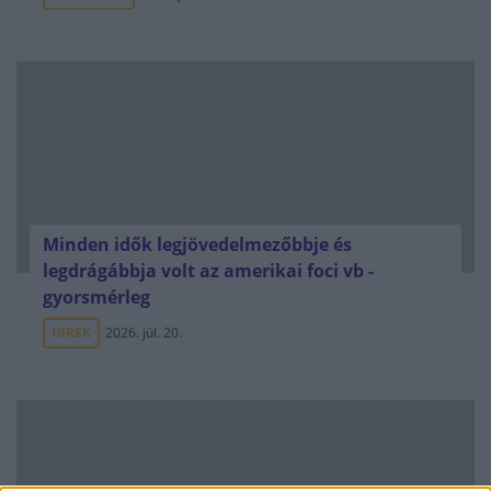
Minden idők legjövedelmezőbbje és
legdrágábbja volt az amerikai foci vb -
gyorsmérleg
HÍREK
2026. júl. 20.