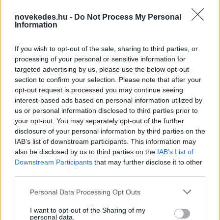
novekedes.hu -
Do Not Process My Personal
Information
If you wish to opt-out of the sale, sharing to third parties, or
Mi lett Alain Delon vagyonával? Adóhatósági
processing of your personal or sensitive information for
csavar a sztoriban
targeted advertising by us, please use the below opt-out
section to confirm your selection. Please note that after your
HÍREK
2026. júl. 19.
opt-out request is processed you may continue seeing
interest-based ads based on personal information utilized by
us or personal information disclosed to third parties prior to
FRISS HÍREK
your opt-out. You may separately opt-out of the further
disclosure of your personal information by third parties on the
IAB’s list of downstream participants. This information may
Újabb menekültválságot készítenek elő -
also be disclosed by us to third parties on the
IAB’s List of
tömeges határsértésre buzdító üzenetek
Downstream Participants
that may further disclose it to other
miatt nyomoznak a spanyolok
third parties.
HÍREK
3 órája
Please note that this website/app uses one or more Google
Personal Data Processing Opt Outs
services and may gather and store information including but
not limited to your visit or usage behaviour. You may click to
I want to opt-out of the Sharing of my
personal data.