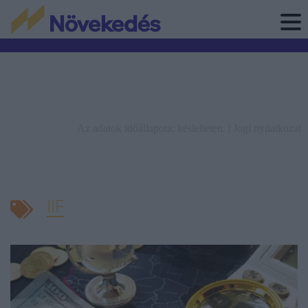
Az adatok időállapota: késleltetett. |
Jogi nyilatkozat
IIF