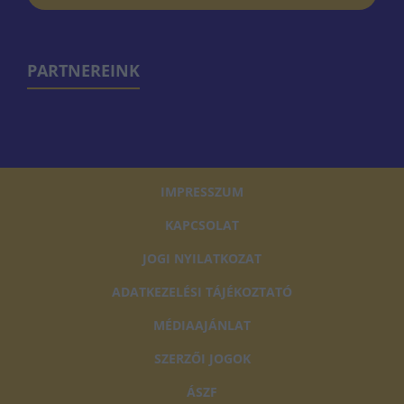
PARTNEREINK
IMPRESSZUM
KAPCSOLAT
JOGI NYILATKOZAT
ADATKEZELÉSI TÁJÉKOZTATÓ
MÉDIAAJÁNLAT
SZERZŐI JOGOK
ÁSZF