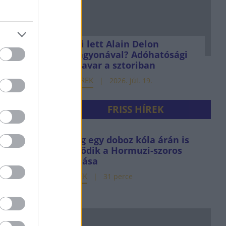
Mi lett Alain Delon
vagyonával? Adóhatósági
csavar a sztoriban
HÍREK
2026. júl. 19.
FRISS HÍREK
Még egy doboz kóla árán is
érződik a Hormuzi-szoros
hatása
HÍREK
31 perce