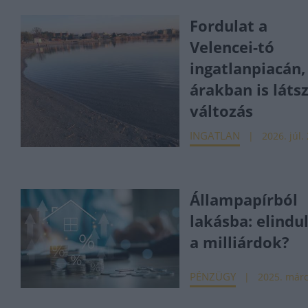
Fordulat a
Velencei-tó
ingatlanpiacán,
árakban is látsz
változás
INGATLAN
2026. júl.
Állampapírból
lakásba: elindu
a milliárdok?
PÉNZÜGY
2025. márc