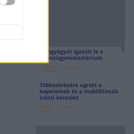
Nagyágyút igazolt le a
Pénzügyminisztérium
HÍREK
egy órája
Többszörösére ugrott a
napelemek és a mobilklímák
iránti kereslet
HÍREK
2 órája