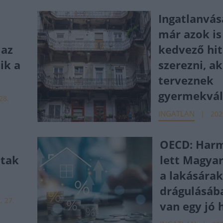
Ingatlanvás
már azok is
 az
kedvező hit
ik a
szerezni, a
terveznek
gyermekvál
 28.
INGATLAN
202
OECD: Har
ltak
lett Magya
a lakására
drágulásáb
. 27.
van egy jó h