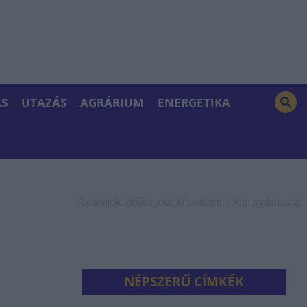
S
UTAZÁS
AGRÁRIUM
ENERGETIKA
Az adatok időállapota: késleltetett. |
Jogi nyilatkozat
NÉPSZERŰ CÍMKÉK