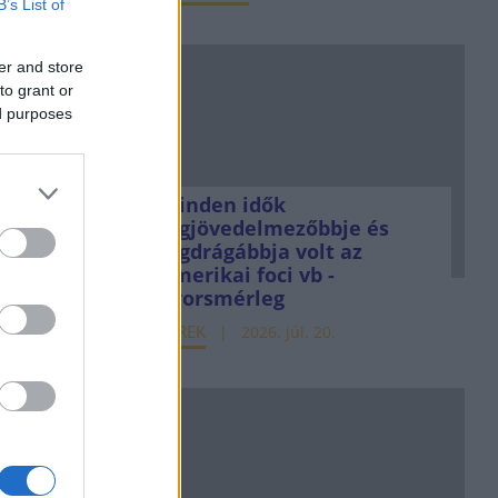
B’s List of
er and store
rendezi
to grant or
ed purposes
piacot,
nt
z
Minden idők
legjövedelmezőbbje és
legdrágábbja volt az
amerikai foci vb -
2. aug. 9.
gyorsmérleg
HÍREK
2026. júl. 20.