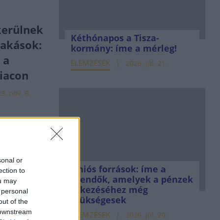
erülnek
Kéthónapos a Tisza-
lakások:
kormány: íme a mérleg!
 a
ELEMZÉSEK
2026. júl. 21.
piacon
3. nov. 6.
t most
akások
reslet
sonal or
t
Uniós források: íme a
ection to
teendők, amelyek a pénzek
ou may
3. márc. 6.
érkezéséhez még
 personal
szükségesek
out of the
 downstream
ELEMZÉSEK
2026. júl. 20.