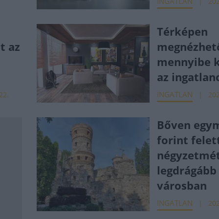
INGATLAN
202
Térképen
t az
megnézhető
mennyibe k
az ingatlan
INGATLAN
 22.
202
Bőven egym
forint felet
négyzetmét
legdrágább 
városban
INGATLAN
202