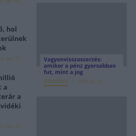
5. jan. 18.
, hol
erülnek
ok
Vagyonvisszaszerzés:
3. dec. 11.
amikor a pénz gyorsabban
fut, mint a jog
illió
ELEMZÉSEK
2026. júl. 21.
t a
erár a
vidéki
3. nov. 16.