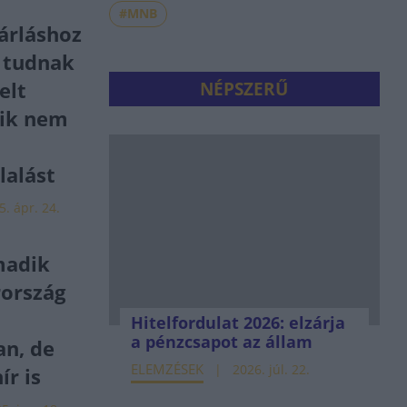
#MNB
árláshoz
 tudnak
elt
NÉPSZERŰ
kik nem
lalást
5. ápr. 24.
madik
rország
k
Hitelfordulat 2026: elzárja
a pénzcsapot az állam
an, de
ELEMZÉSEK
2026. júl. 22.
ír is