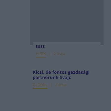
test
HÍREK
2 órája
Kicsi, de fontos gazdasági
partnerünk Svájc
GLOBÁL
2 órája