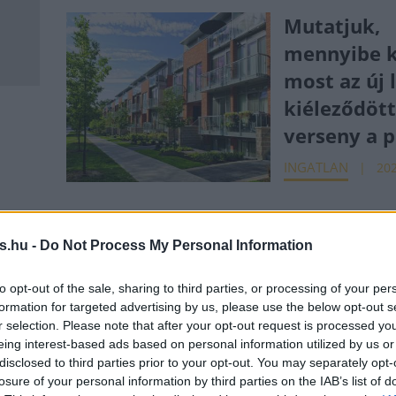
Mutatjuk,
mennyibe k
most az új 
kiéleződött
verseny a 
INGATLAN
202
v
Sokat lehe
t
alkudni a l
s.hu -
Do Not Process My Personal Information
egy
árából a ke
to opt-out of the sale, sharing to third parties, or processing of your per
eres
esése miat
formation for targeted advertising by us, please use the below opt-out s
r selection. Please note that after your opt-out request is processed y
INGATLAN
202
eing interest-based ads based on personal information utilized by us or
oz
disclosed to third parties prior to your opt-out. You may separately opt-
losure of your personal information by third parties on the IAB’s list of
 28.