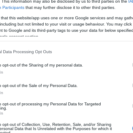
. This information may also be disclosed by us to third parties on the
IA
Participants
that may further disclose it to other third parties.
i
A rezsiárak
 that this website/app uses one or more Google services and may gath
emelése át
including but not limited to your visit or usage behaviour. You may click 
 to Google and its third-party tags to use your data for below specifi
 az
az ingatlan
ogle consent section.
városonké
mutatjuk a
l Data Processing Opt Outs
árváltozást
 26.
o opt-out of the Sharing of my personal data.
In
INGATLAN
202
o opt-out of the Sale of my Personal Data.
már
In
n
to opt-out of processing my Personal Data for Targeted
ing.
In
o opt-out of Collection, Use, Retention, Sale, and/or Sharing
ersonal Data that Is Unrelated with the Purposes for which it
 14.
lected.