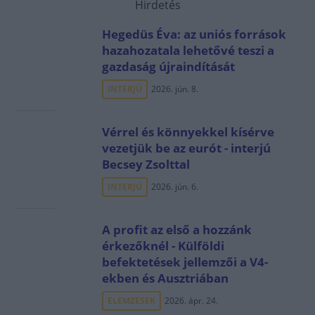
Hirdetés
Hegedüs Éva: az uniós források
hazahozatala lehetővé teszi a
gazdaság újraindítását
INTERJÚ
2026. jún. 8.
Vérrel és könnyekkel kísérve
vezetjük be az eurót - interjú
Becsey Zsolttal
INTERJÚ
2026. jún. 6.
A profit az első a hozzánk
érkezőknél - Külföldi
befektetések jellemzői a V4-
ekben és Ausztriában
ELEMZÉSEK
2026. ápr. 24.