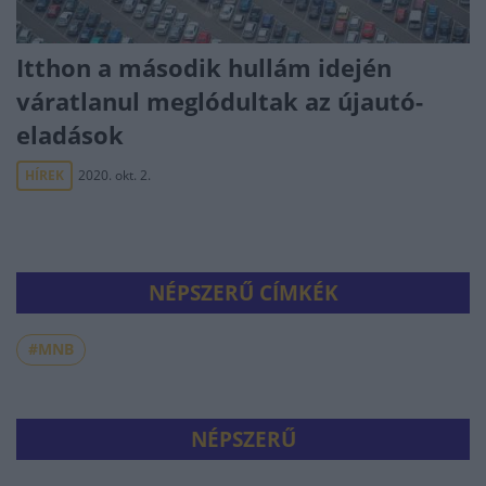
Itthon a második hullám idején
váratlanul meglódultak az újautó-
eladások
HÍREK
2020. okt. 2.
NÉPSZERŰ CÍMKÉK
#MNB
NÉPSZERŰ