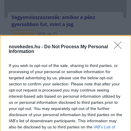
Vagyonvisszaszerzés: amikor a pénz
gyorsabban fut, mint a jog
ELEMZÉSEK
2026. júl. 21.
novekedes.hu -
Do Not Process My Personal
Information
If you wish to opt-out of the sale, sharing to third parties, or
processing of your personal or sensitive information for
targeted advertising by us, please use the below opt-out
section to confirm your selection. Please note that after your
opt-out request is processed you may continue seeing
interest-based ads based on personal information utilized by
us or personal information disclosed to third parties prior to
your opt-out. You may separately opt-out of the further
Kéthónapos a Tisza-kormány: íme a mérleg!
disclosure of your personal information by third parties on the
IAB’s list of downstream participants. This information may
ELEMZÉSEK
2026. júl. 21.
also be disclosed by us to third parties on the
IAB’s List of