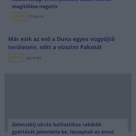
megítélése negatív
HÍREK
20 perce
Már esik az eső a Duna egyes vízgyűjtő
területein, nőtt a vízszint Paksnál
HÍREK
egy órája
Zelenszkij ukrán ballisztikus rakéták
gyártását jelentette be, lecsaptak az orosz