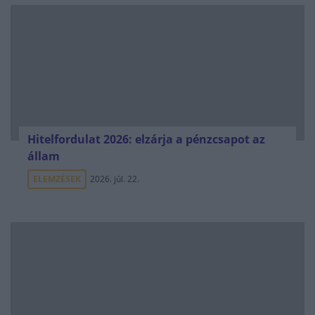
Hitelfordulat 2026: elzárja a pénzcsapot az
állam
ELEMZÉSEK
2026. júl. 22.