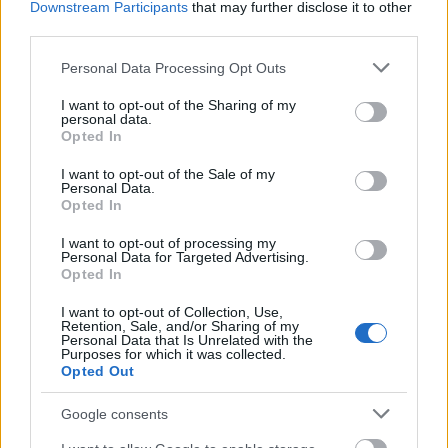
Downstream Participants
that may further disclose it to other
third parties.
Please note that this website/app uses one or more Google
Personal Data Processing Opt Outs
services and may gather and store information including but
not limited to your visit or usage behaviour. You may click to
I want to opt-out of the Sharing of my
personal data.
grant or deny consent to Google and its third-party tags to
Opted In
use your data for below specified purposes in below Google
consent section.
I want to opt-out of the Sale of my
Personal Data.
Opted In
Uniós források: íme a teendők, amelyek a
I want to opt-out of processing my
pénzek érkezéséhez még szükségesek
Personal Data for Targeted Advertising.
Opted In
ELEMZÉSEK
2026. júl. 20.
I want to opt-out of Collection, Use,
Retention, Sale, and/or Sharing of my
Personal Data that Is Unrelated with the
Purposes for which it was collected.
Opted Out
Google consents