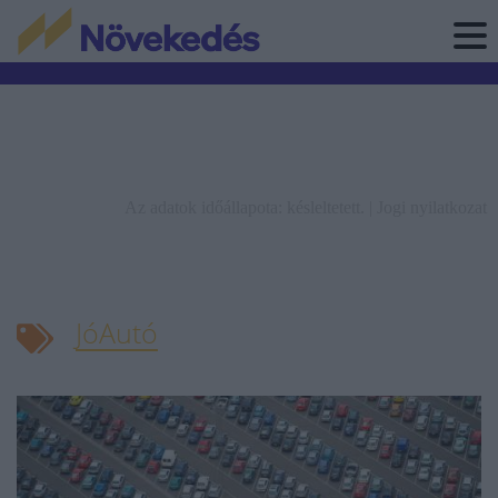
Az adatok időállapota: késleltetett. |
Jogi nyilatkozat
JóAutó