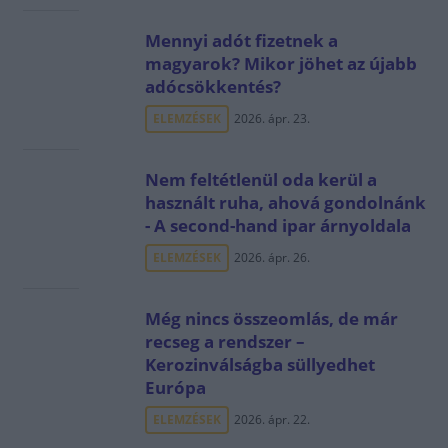
Mennyi adót fizetnek a
magyarok? Mikor jöhet az újabb
adócsökkentés?
ELEMZÉSEK
2026. ápr. 23.
Nem feltétlenül oda kerül a
használt ruha, ahová gondolnánk
- A second-hand ipar árnyoldala
ELEMZÉSEK
2026. ápr. 26.
Még nincs összeomlás, de már
recseg a rendszer –
Kerozinválságba süllyedhet
Európa
ELEMZÉSEK
2026. ápr. 22.