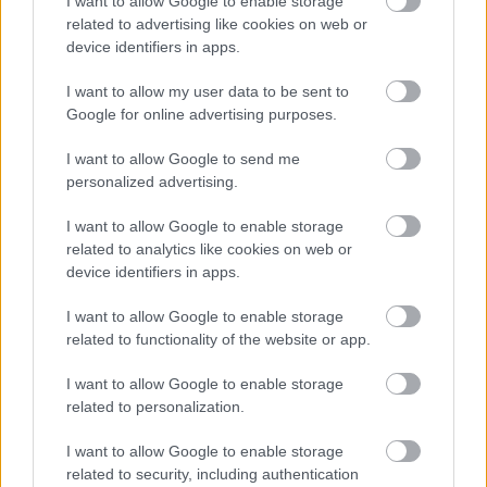
I want to allow Google to enable storage
related to advertising like cookies on web or
device identifiers in apps.
Minden idők legjövedelmezőbbje és
I want to allow my user data to be sent to
legdrágábbja volt az amerikai foci vb -
Google for online advertising purposes.
gyorsmérleg
HÍREK
I want to allow Google to send me
2026. júl. 20.
personalized advertising.
I want to allow Google to enable storage
related to analytics like cookies on web or
device identifiers in apps.
I want to allow Google to enable storage
related to functionality of the website or app.
I want to allow Google to enable storage
related to personalization.
Mi lett Alain Delon vagyonával? Adóhatósági
I want to allow Google to enable storage
csavar a sztoriban
related to security, including authentication