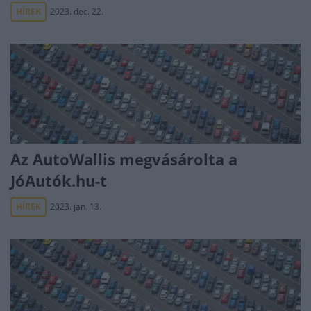
HÍREK
2023. dec. 22.
Az AutoWallis megvásárolta a
JóAutók.hu-t
HÍREK
2023. jan. 13.