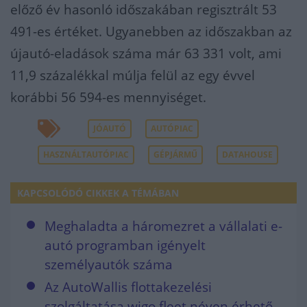
előző év hasonló időszakában regisztrált 53
491-es értéket. Ugyanebben az időszakban az
újautó-eladások száma már 63 331 volt, ami
11,9 százalékkal múlja felül az egy évvel
korábbi 56 594-es mennyiséget.
JÓAUTÓ
AUTÓPIAC
HASZNÁLTAUTÓPIAC
GÉPJÁRMŰ
DATAHOUSE
KAPCSOLÓDÓ CIKKEK A TÉMÁBAN
Meghaladta a háromezret a vállalati e-
autó programban igényelt
személyautók száma
Az AutoWallis flottakezelési
szolgáltatása wigo fleet néven érhető