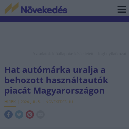
Az adatok időállapota: késleltetett. |
Jogi nyilatkozat
Hat autómárka uralja a
behozott használtautók
piacát Magyarországon
HÍREK
2024. JÚL. 5.
NÖVEKEDÉS.HU