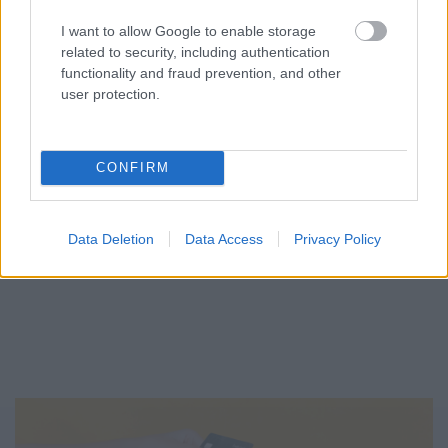
I want to allow Google to enable storage
related to security, including authentication
functionality and fraud prevention, and other
user protection.
Mi lett Alain Delon vagyonával? Adóhatósági
CONFIRM
csavar a sztoriban
HÍREK
2026. júl. 19.
Data Deletion
Data Access
Privacy Policy