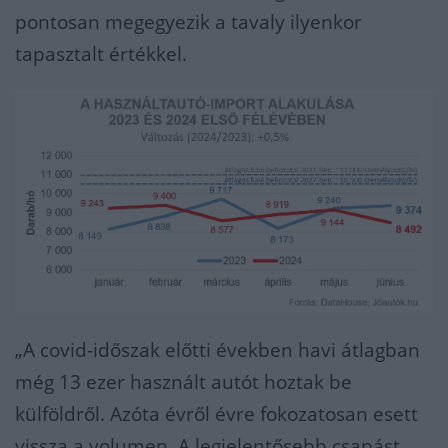
pontosan megegyezik a tavaly ilyenkor
tapasztalt értékkel.
„A covid-időszak előtti években havi átlagban
még 13 ezer használt autót hoztak be
külföldről. Azóta évről évre fokozatosan esett
vissza a volumen. A legjelentősebb csapást