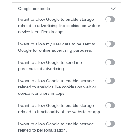
Uniós források: íme a teendők, amelyek a
pénzek érkezéséhez még szükségesek
Google consents
ELEMZÉSEK
2026. júl. 20.
I want to allow Google to enable storage
related to advertising like cookies on web or
device identifiers in apps.
I want to allow my user data to be sent to
Google for online advertising purposes.
I want to allow Google to send me
personalized advertising.
I want to allow Google to enable storage
Minden idők legjövedelmezőbbje és
related to analytics like cookies on web or
legdrágábbja volt az amerikai foci vb -
device identifiers in apps.
gyorsmérleg
I want to allow Google to enable storage
HÍREK
2026. júl. 20.
related to functionality of the website or app.
I want to allow Google to enable storage
related to personalization.