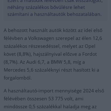
Ezért a második félévben csak visszafogott,
néhány százalékos bővülésre lehet
számítani a használtautók behozatalában.
A behozott használt autók között az idei első
félévben a Volkswagen szerepel az élen 12,6
százalékos részesedéssel, melyet az Opel
követ (8,8%), hajszálnyival előzve a Fordot
(8,7%). Az Audi 6,7, a BMW 5,8, míg a
Mercedes 5,6 százaléknyi részt hasított ki a
forgalomból.
A használtautó-import mennyisége 2024 első
félévében összesen 53 775 volt, ami
mindössze 0,5 százalékkal haladja meg az