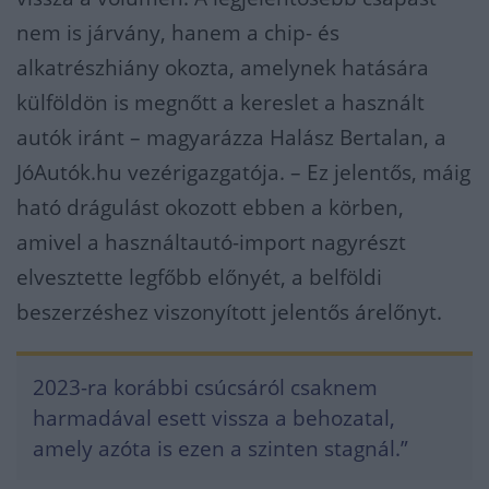
nem is járvány, hanem a chip- és
alkatrészhiány okozta, amelynek hatására
külföldön is megnőtt a kereslet a használt
autók iránt – magyarázza Halász Bertalan, a
JóAutók.hu vezérigazgatója. – Ez jelentős, máig
ható drágulást okozott ebben a körben,
amivel a használtautó-import nagyrészt
elvesztette legfőbb előnyét, a belföldi
beszerzéshez viszonyított jelentős árelőnyt.
2023-ra korábbi csúcsáról csaknem
harmadával esett vissza a behozatal,
amely azóta is ezen a szinten stagnál.”