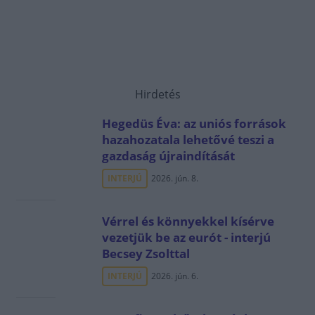
Hirdetés
Hegedüs Éva: az uniós források
hazahozatala lehetővé teszi a
gazdaság újraindítását
INTERJÚ
2026. jún. 8.
Vérrel és könnyekkel kísérve
vezetjük be az eurót - interjú
Becsey Zsolttal
INTERJÚ
2026. jún. 6.