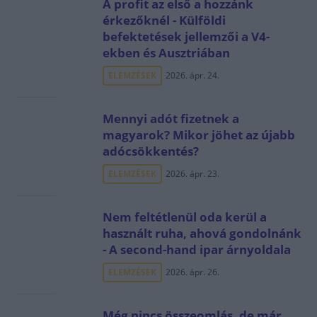
A profit az első a hozzánk
érkezőknél - Külföldi
befektetések jellemzői a V4-
ekben és Ausztriában
ELEMZÉSEK
2026. ápr. 24.
Mennyi adót fizetnek a
magyarok? Mikor jöhet az újabb
adócsökkentés?
ELEMZÉSEK
2026. ápr. 23.
Nem feltétlenül oda kerül a
használt ruha, ahová gondolnánk
- A second-hand ipar árnyoldala
ELEMZÉSEK
2026. ápr. 26.
Még nincs összeomlás, de már