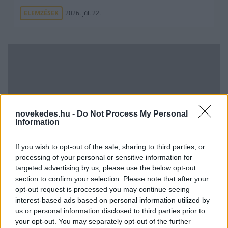
ELEMZÉSEK
2026. júl. 22.
novekedes.hu -
Do Not Process My Personal
Information
Vagyonvisszaszerzés: amikor a pénz
If you wish to opt-out of the sale, sharing to third parties, or
gyorsabban fut, mint a jog
processing of your personal or sensitive information for
targeted advertising by us, please use the below opt-out
ELEMZÉSEK
2026. júl. 21.
section to confirm your selection. Please note that after your
opt-out request is processed you may continue seeing
interest-based ads based on personal information utilized by
us or personal information disclosed to third parties prior to
your opt-out. You may separately opt-out of the further