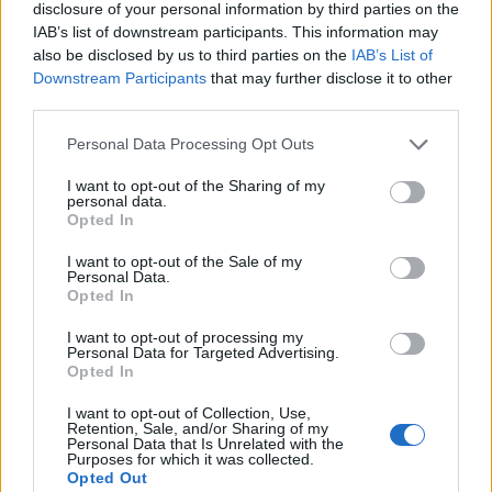
disclosure of your personal information by third parties on the
IAB’s list of downstream participants. This information may
also be disclosed by us to third parties on the
IAB’s List of
Downstream Participants
that may further disclose it to other
third parties.
Please note that this website/app uses one or more Google
Personal Data Processing Opt Outs
services and may gather and store information including but
Kéthónapos a Tisza-kormány: íme a mérleg!
not limited to your visit or usage behaviour. You may click to
I want to opt-out of the Sharing of my
personal data.
grant or deny consent to Google and its third-party tags to
ELEMZÉSEK
2026. júl. 21.
Opted In
use your data for below specified purposes in below Google
consent section.
I want to opt-out of the Sale of my
Personal Data.
Opted In
I want to opt-out of processing my
Personal Data for Targeted Advertising.
Opted In
I want to opt-out of Collection, Use,
Retention, Sale, and/or Sharing of my
Personal Data that Is Unrelated with the
Purposes for which it was collected.
Opted Out