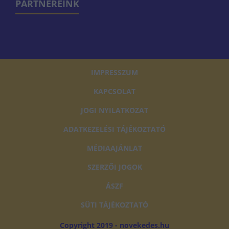
PARTNEREINK
IMPRESSZUM
KAPCSOLAT
JOGI NYILATKOZAT
ADATKEZELÉSI TÁJÉKOZTATÓ
MÉDIAAJÁNLAT
SZERZŐI JOGOK
ÁSZF
SÜTI TÁJÉKOZTATÓ
Copyright 2019 - novekedes.hu