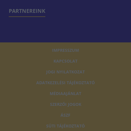
PARTNEREINK
IMPRESSZUM
KAPCSOLAT
JOGI NYILATKOZAT
ADATKEZELÉSI TÁJÉKOZTATÓ
MÉDIAAJÁNLAT
SZERZŐI JOGOK
ÁSZF
SÜTI TÁJÉKOZTATÓ