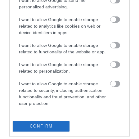
I want to allow Google to send me
personalized advertising.
I want to allow Google to enable storage
related to analytics like cookies on web or
device identifiers in apps.
A balti államokra készül lecsapni Oroszország
I want to allow Google to enable storage
a litván titkosszolgálat szerint
related to functionality of the website or app.
HÍREK
2 órája
I want to allow Google to enable storage
related to personalization.
Feloldották az önkéntes fogyasztási
I want to allow Google to enable storage
korlátozást
related to security, including authentication
functionality and fraud prevention, and other
HÍREK
2 órája
user protection.
CONFIRM