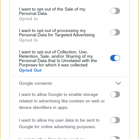
use your data for below specified purposes in below Google
consent section.
I want to opt-out of the Sale of my
Personal Data.
Opted In
I want to opt-out of processing my
Personal Data for Targeted Advertising.
Zelenszkij ukrán ballisztikus rakéták
Opted In
gyártását jelentette be, lecsaptak az orosz
I want to opt-out of Collection, Use,
árnyékflottára a Fekete-tengeren
Retention, Sale, and/or Sharing of my
Personal Data that Is Unrelated with the
Purposes for which it was collected.
HÍREK
31 perce
Opted Out
Google consents
Megszólalt Kapitány István a benzin áráról
I want to allow Google to enable storage
HÍREK
egy órája
related to advertising like cookies on web or
device identifiers in apps.
I want to allow my user data to be sent to
Google for online advertising purposes.