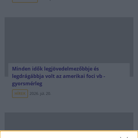
Minden idők legjövedelmezőbbje és
legdrágábbja volt az amerikai foci vb -
gyorsmérleg
HÍREK
2026. júl. 20.