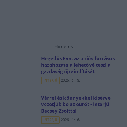
Hirdetés
Hegedüs Éva: az uniós források
hazahozatala lehetővé teszi a
gazdaság újraindítását
INTERJÚ
2026. jún. 8.
Vérrel és könnyekkel kísérve
vezetjük be az eurót - interjú
Becsey Zsolttal
INTERJÚ
2026. jún. 6.