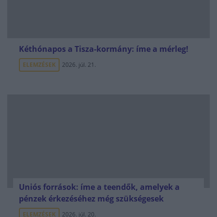
Kéthónapos a Tisza-kormány: íme a mérleg!
ELEMZÉSEK
2026. júl. 21.
Uniós források: íme a teendők, amelyek a
pénzek érkezéséhez még szükségesek
ELEMZÉSEK
2026. júl. 20.