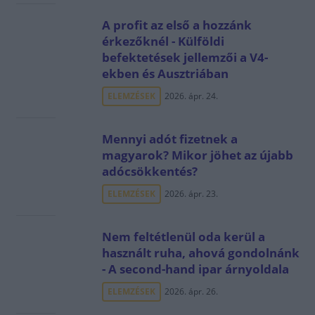
A profit az első a hozzánk
érkezőknél - Külföldi
befektetések jellemzői a V4-
ekben és Ausztriában
ELEMZÉSEK
2026. ápr. 24.
Mennyi adót fizetnek a
magyarok? Mikor jöhet az újabb
adócsökkentés?
ELEMZÉSEK
2026. ápr. 23.
Nem feltétlenül oda kerül a
használt ruha, ahová gondolnánk
- A second-hand ipar árnyoldala
ELEMZÉSEK
2026. ápr. 26.