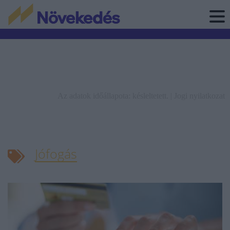
Az adatok időállapota: késleltetett. |
Jogi nyilatkozat
Jófogás