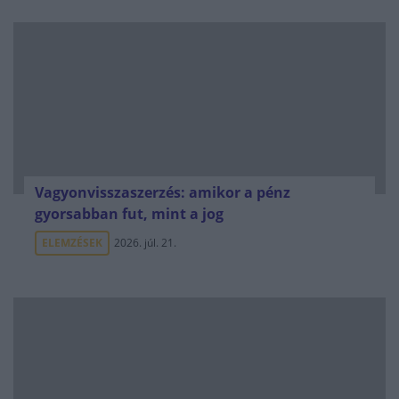
Vagyonvisszaszerzés: amikor a pénz
gyorsabban fut, mint a jog
ELEMZÉSEK
2026. júl. 21.