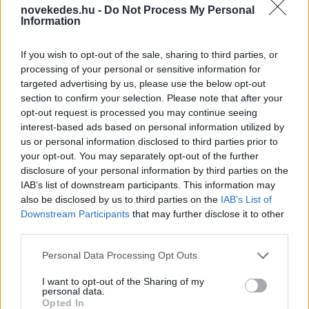
novekedes.hu -
Do Not Process My Personal
Information
If you wish to opt-out of the sale, sharing to third parties, or
processing of your personal or sensitive information for
Mi lett Alain Delon vagyonával? Adóhatósági
targeted advertising by us, please use the below opt-out
csavar a sztoriban
section to confirm your selection. Please note that after your
opt-out request is processed you may continue seeing
HÍREK
2026. júl. 19.
interest-based ads based on personal information utilized by
us or personal information disclosed to third parties prior to
your opt-out. You may separately opt-out of the further
FRISS HÍREK
disclosure of your personal information by third parties on the
IAB’s list of downstream participants. This information may
also be disclosed by us to third parties on the
IAB’s List of
Már esik az eső a Duna egyes vízgyűjtő
Downstream Participants
that may further disclose it to other
területein, nőtt a vízszint Paksnál
third parties.
HÍREK
24 perce
Please note that this website/app uses one or more Google
Personal Data Processing Opt Outs
services and may gather and store information including but
not limited to your visit or usage behaviour. You may click to
I want to opt-out of the Sharing of my
personal data.
grant or deny consent to Google and its third-party tags to
Opted In