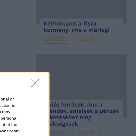
Kéthónapos a Tisza-
kormány: íme a mérleg!
ELEMZÉSEK
2026. júl. 21.
sonal or
Uniós források: íme a
ection to
teendők, amelyek a pénzek
ou may
érkezéséhez még
 personal
szükségesek
out of the
 downstream
ELEMZÉSEK
2026. júl. 20.