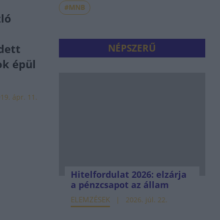
#MNB
zló
dett
NÉPSZERŰ
ok épül
19. ápr. 11.
Hitelfordulat 2026: elzárja
a pénzcsapot az állam
ELEMZÉSEK
2026. júl. 22.