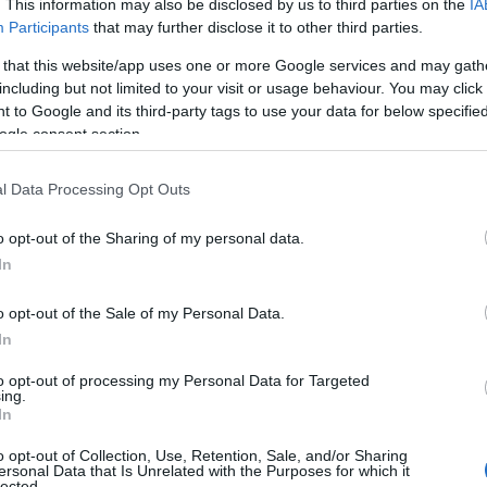
. This information may also be disclosed by us to third parties on the
IA
Participants
that may further disclose it to other third parties.
 that this website/app uses one or more Google services and may gath
including but not limited to your visit or usage behaviour. You may click 
 to Google and its third-party tags to use your data for below specifi
ogle consent section.
l Data Processing Opt Outs
o opt-out of the Sharing of my personal data.
In
o opt-out of the Sale of my Personal Data.
In
to opt-out of processing my Personal Data for Targeted
ing.
In
o opt-out of Collection, Use, Retention, Sale, and/or Sharing
ersonal Data that Is Unrelated with the Purposes for which it
lected.