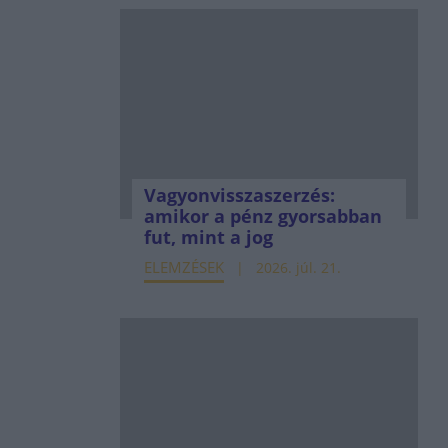
Vagyonvisszaszerzés:
amikor a pénz gyorsabban
fut, mint a jog
ELEMZÉSEK
2026. júl. 21.