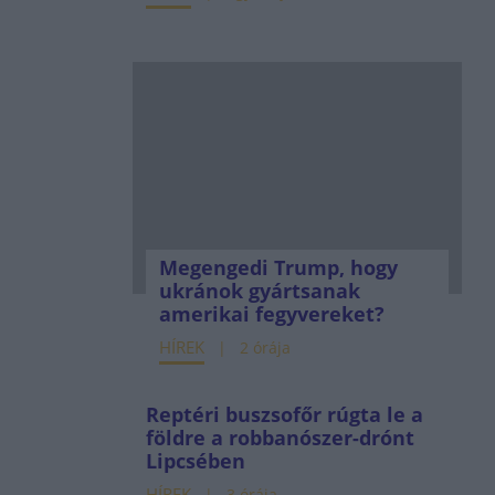
Megengedi Trump, hogy
ukránok gyártsanak
amerikai fegyvereket?
HÍREK
2 órája
Reptéri buszsofőr rúgta le a
földre a robbanószer-drónt
Lipcsében
HÍREK
3 órája