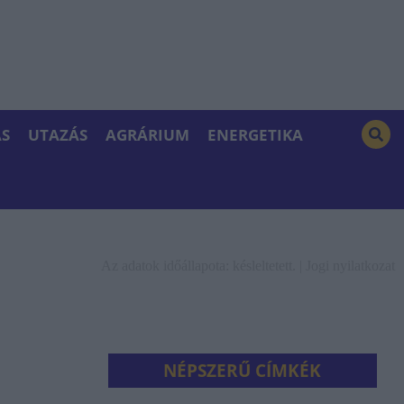
S
UTAZÁS
AGRÁRIUM
ENERGETIKA
Az adatok időállapota: késleltetett. |
Jogi nyilatkozat
NÉPSZERŰ CÍMKÉK