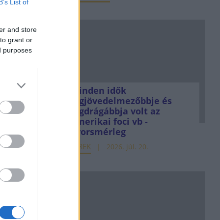
B’s List of
er and store
to grant or
ed purposes
Minden idők
legjövedelmezőbbje és
legdrágábbja volt az
amerikai foci vb -
gyorsmérleg
HÍREK
2026. júl. 20.