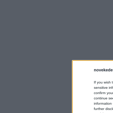
novekede
If you wish 
sensitive in
confirm you
continue se
information 
further disc