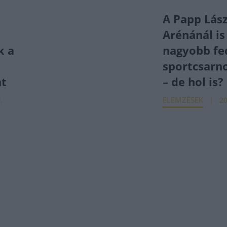
A Papp Lás
Arénánál is
k a
nagyobb fe
sportcsarn
at
– de hol is?
ELEMZÉSEK
.
20