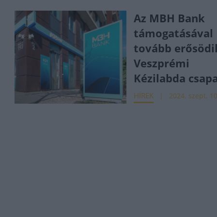
Az MBH Bank
támogatásával
tovább erősödi
Veszprémi
Kézilabda csap
HÍREK
2024. szept. 10