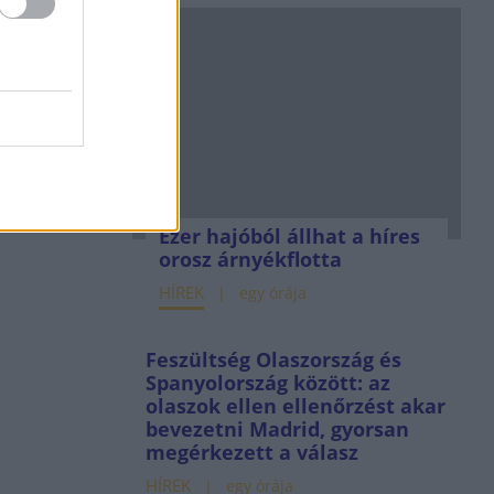
Ezer hajóból állhat a híres
orosz árnyékflotta
HÍREK
egy órája
Feszültség Olaszország és
Spanyolország között: az
olaszok ellen ellenőrzést akar
bevezetni Madrid, gyorsan
megérkezett a válasz
HÍREK
egy órája