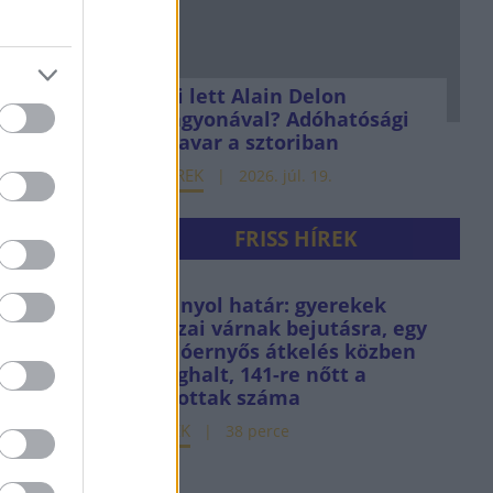
Mi lett Alain Delon
vagyonával? Adóhatósági
csavar a sztoriban
HÍREK
2026. júl. 19.
FRISS HÍREK
Spanyol határ: gyerekek
százai várnak bejutásra, egy
siklóernyős átkelés közben
meghalt, 141-re nőtt a
halottak száma
HÍREK
38 perce