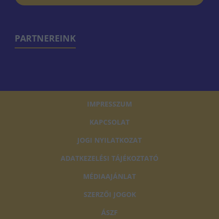
PARTNEREINK
IMPRESSZUM
KAPCSOLAT
JOGI NYILATKOZAT
ADATKEZELÉSI TÁJÉKOZTATÓ
MÉDIAAJÁNLAT
SZERZŐI JOGOK
ÁSZF