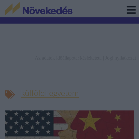
Az adatok időállapota: késleltetett. |
Jogi nyilatkozat
külföldi egyetem