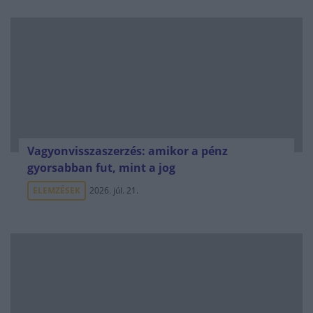
Vagyonvisszaszerzés: amikor a pénz
gyorsabban fut, mint a jog
ELEMZÉSEK
2026. júl. 21.