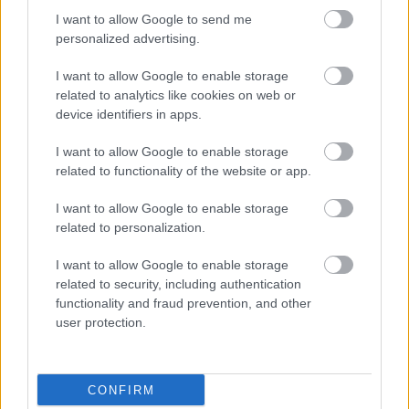
I want to allow Google to send me
personalized advertising.
I want to allow Google to enable storage
related to analytics like cookies on web or
device identifiers in apps.
I want to allow Google to enable storage
Az éjszakai támadások mérlege az ukrán-
related to functionality of the website or app.
orosz határon: 3 civil halott, 13 sebesült
HÍREK
6 órája
I want to allow Google to enable storage
related to personalization.
I want to allow Google to enable storage
Hét egyszerű szokás, amivel energiát
related to security, including authentication
takaríthatunk meg otthonunkban
functionality and fraud prevention, and other
user protection.
HÍREK
6 órája
CONFIRM