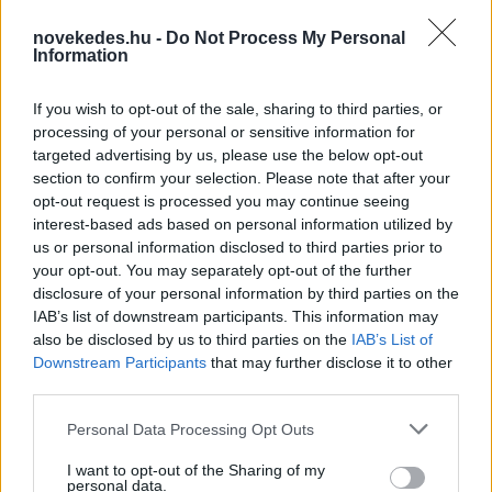
novekedes.hu -
Do Not Process My Personal
Information
If you wish to opt-out of the sale, sharing to third parties, or
Mi lett Alain Delon vagyonával? Adóhatósági
processing of your personal or sensitive information for
csavar a sztoriban
targeted advertising by us, please use the below opt-out
section to confirm your selection. Please note that after your
HÍREK
2026. júl. 19.
opt-out request is processed you may continue seeing
interest-based ads based on personal information utilized by
us or personal information disclosed to third parties prior to
FRISS HÍREK
your opt-out. You may separately opt-out of the further
disclosure of your personal information by third parties on the
IAB’s list of downstream participants. This information may
Megjött a kimutatás: ennyi áramot
also be disclosed by us to third parties on the
IAB’s List of
sikerült megtakarítani a
Downstream Participants
that may further disclose it to other
vonatlassításokkal
third parties.
HÍREK
3 órája
Please note that this website/app uses one or more Google
Personal Data Processing Opt Outs
services and may gather and store information including but
not limited to your visit or usage behaviour. You may click to
I want to opt-out of the Sharing of my
personal data.