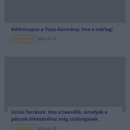
Kéthónapos a Tisza-kormány: íme a mérleg!
ELEMZÉSEK
2026. júl. 21.
Uniós források: íme a teendők, amelyek a
pénzek érkezéséhez még szükségesek
ELEMZÉSEK
2026. júl. 20.