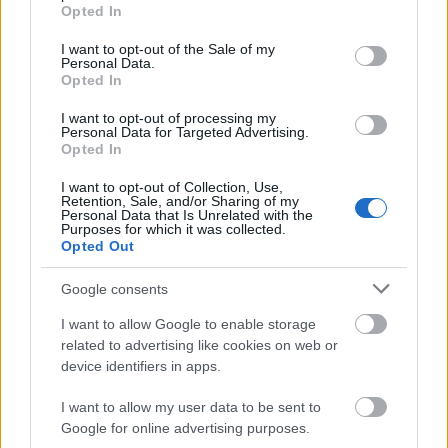
grant or deny consent to Google and its third-party tags to
Opted In
use your data for below specified purposes in below Google
consent section.
I want to opt-out of the Sale of my
Personal Data.
Opted In
I want to opt-out of processing my
Personal Data for Targeted Advertising.
Opted In
Olasz lap: dzsihadista hálózatokra és a ceutai
bevándorlás biztonsági kockázataira
I want to opt-out of Collection, Use,
Retention, Sale, and/or Sharing of my
figyelmeztetnek a titkosszolgálatok
Personal Data that Is Unrelated with the
Purposes for which it was collected.
HÍREK
5 órája
Opted Out
Google consents
Heaven Street Seven: nézz vissza, és nézd
I want to allow Google to enable storage
vissza!
related to advertising like cookies on web or
device identifiers in apps.
LIFESTYLE
5 órája
I want to allow my user data to be sent to
Google for online advertising purposes.