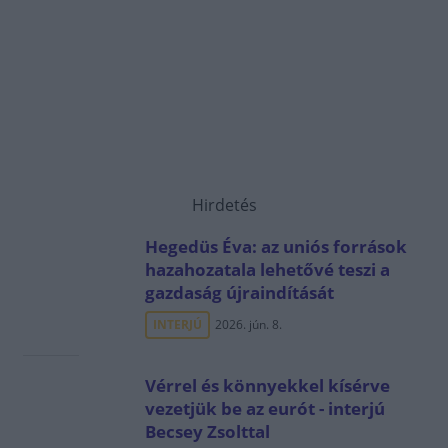
Hirdetés
Hegedüs Éva: az uniós források
hazahozatala lehetővé teszi a
gazdaság újraindítását
INTERJÚ
2026. jún. 8.
Vérrel és könnyekkel kísérve
vezetjük be az eurót - interjú
Becsey Zsolttal