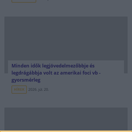
Minden idők legjövedelmezőbbje és
legdrágábbja volt az amerikai foci vb -
gyorsmérleg
HÍREK
2026. júl. 20.