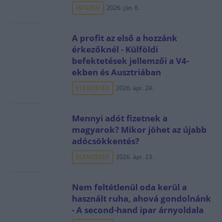
INTERJÚ
2026. jún. 6.
A profit az első a hozzánk
érkezőknél - Külföldi
befektetések jellemzői a V4-
ekben és Ausztriában
ELEMZÉSEK
2026. ápr. 24.
Mennyi adót fizetnek a
magyarok? Mikor jöhet az újabb
adócsökkentés?
ELEMZÉSEK
2026. ápr. 23.
Nem feltétlenül oda kerül a
használt ruha, ahová gondolnánk
- A second-hand ipar árnyoldala