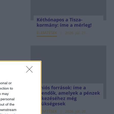
Kéthónapos a Tisza-
kormány: íme a mérleg!
ELEMZÉSEK
2026. júl. 21.
sonal or
Uniós források: íme a
ection to
teendők, amelyek a pénzek
ou may
érkezéséhez még
 personal
szükségesek
out of the
 downstream
ELEMZÉSEK
2026. júl. 20.