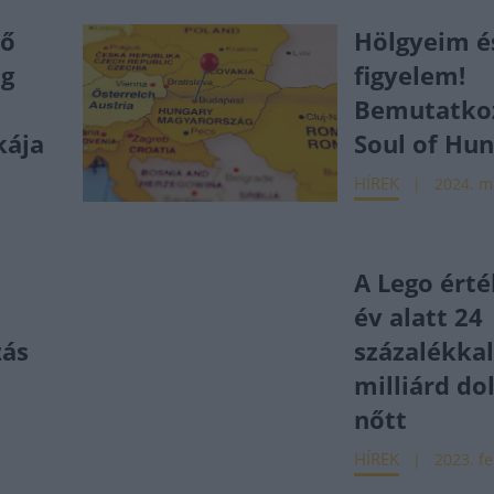
tő
Hölgyeim é
ág
figyelem!
Bemutatkoz
kája
Soul of Hu
HÍREK
2024. má
A Lego érté
év alatt 24
zás
százalékkal
milliárd do
nőtt
HÍREK
2023. fe