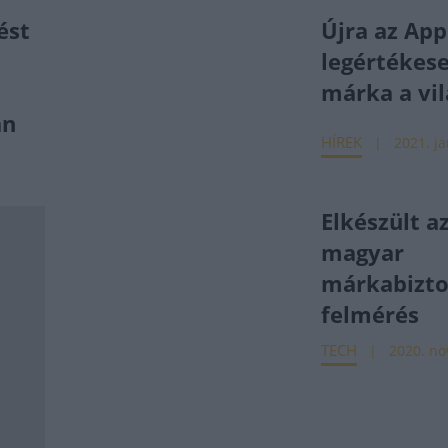
ést
Újra az App
legértékes
márka a vi
an
HÍREK
2021. ja
Elkészült a
magyar
márkabizto
felmérés
TECH
2020. nov