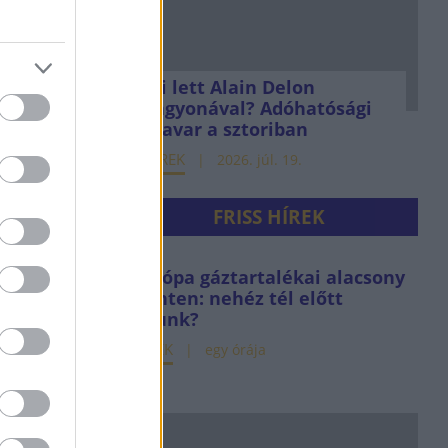
Mi lett Alain Delon
vagyonával? Adóhatósági
csavar a sztoriban
HÍREK
2026. júl. 19.
FRISS HÍREK
Európa gáztartalékai alacsony
szinten: nehéz tél előtt
állunk?
HÍREK
egy órája