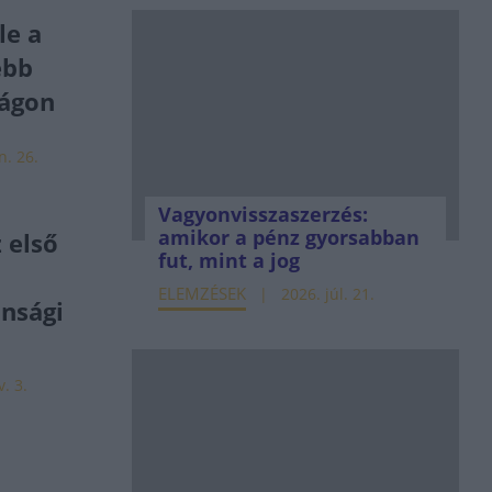
le a
ebb
lágon
n. 26.
Vagyonvisszaszerzés:
amikor a pénz gyorsabban
z első
fut, mint a jog
ELEMZÉSEK
2026. júl. 21.
nsági
. 3.