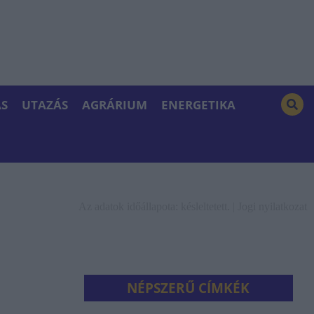
S
UTAZÁS
AGRÁRIUM
ENERGETIKA
Az adatok időállapota: késleltetett. |
Jogi nyilatkozat
NÉPSZERŰ CÍMKÉK