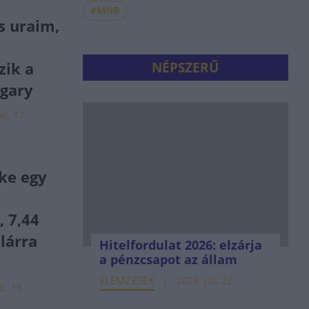
#MNB
s uraim,
ik a
NÉPSZERŰ
ngary
j. 17.
ke egy
, 7,44
llárra
Hitelfordulat 2026: elzárja
a pénzcsapot az állam
ELEMZÉSEK
2026. júl. 22.
b. 16.