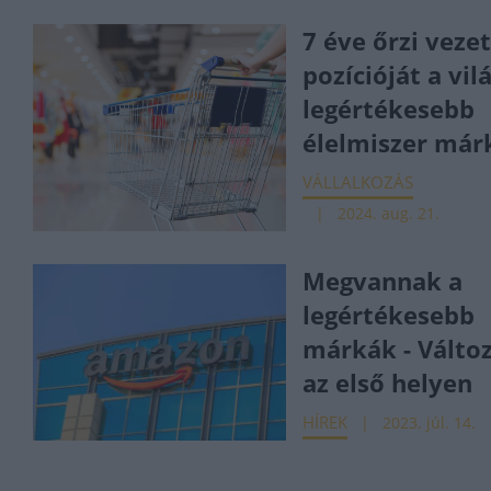
7 éve őrzi veze
pozícióját a vil
legértékesebb
élelmiszer már
VÁLLALKOZÁS
2024. aug. 21.
Megvannak a
legértékesebb
márkák - Válto
az első helyen
HÍREK
2023. júl. 14.