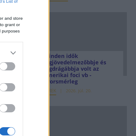
B’s List of
er and store
to grant or
ed purposes
Minden idők
legjövedelmezőbbje és
legdrágábbja volt az
amerikai foci vb -
gyorsmérleg
HÍREK
2026. júl. 20.