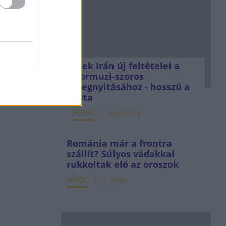
Ezek Irán új feltételei a
Hormuzi-szoros
megnyitásához - hosszú a
lista
HÍREK
egy órája
Románia már a frontra
szállít? Súlyos vádakkal
rukkoltak elő az oroszok
HÍREK
2 órája