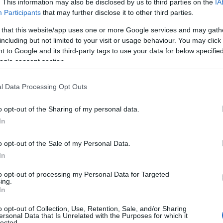
. This information may also be disclosed by us to third parties on the
IA
Participants
that may further disclose it to other third parties.
 that this website/app uses one or more Google services and may gath
including but not limited to your visit or usage behaviour. You may click 
 to Google and its third-party tags to use your data for below specifi
ogle consent section.
l Data Processing Opt Outs
o opt-out of the Sharing of my personal data.
In
o opt-out of the Sale of my Personal Data.
In
to opt-out of processing my Personal Data for Targeted
ing.
In
o opt-out of Collection, Use, Retention, Sale, and/or Sharing
ersonal Data that Is Unrelated with the Purposes for which it
lected.