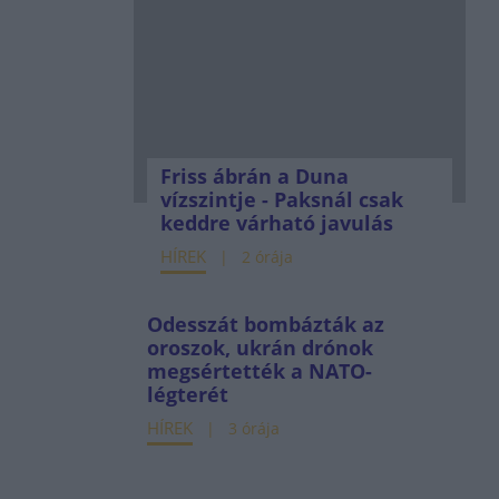
Friss ábrán a Duna
vízszintje - Paksnál csak
keddre várható javulás
HÍREK
2 órája
Odesszát bombázták az
oroszok, ukrán drónok
megsértették a NATO-
légterét
HÍREK
3 órája