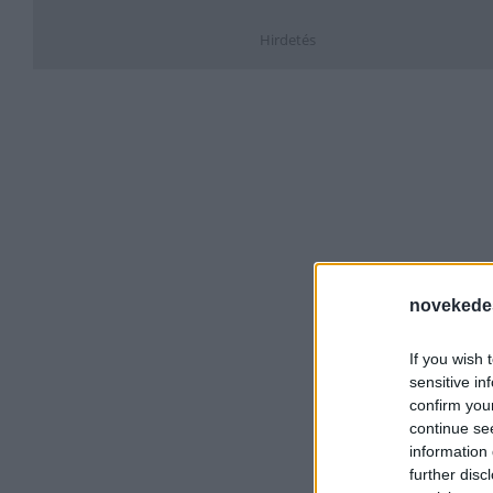
Hirdetés
novekede
If you wish 
sensitive in
confirm you
continue se
information 
further disc