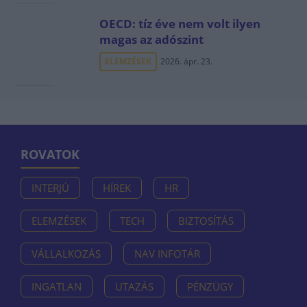
OECD: tíz éve nem volt ilyen
magas az adószint
ELEMZÉSEK
2026. ápr. 23.
ROVATOK
INTERJÚ
HÍREK
HR
ELEMZÉSEK
TECH
BIZTOSÍTÁS
VÁLLALKOZÁS
NAV INFOTÁR
INGATLAN
UTAZÁS
PÉNZÜGY