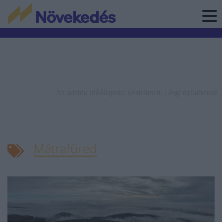
Az adatok időállapota: késleltetett. |
Jogi nyilatkozat
Mátrafüred