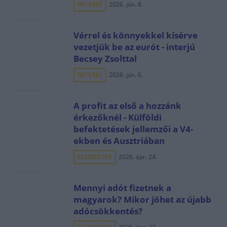
INTERJÚ
2026. jún. 8.
Vérrel és könnyekkel kísérve
vezetjük be az eurót - interjú
Becsey Zsolttal
INTERJÚ
2026. jún. 6.
A profit az első a hozzánk
érkezőknél - Külföldi
befektetések jellemzői a V4-
ekben és Ausztriában
ELEMZÉSEK
2026. ápr. 24.
Mennyi adót fizetnek a
magyarok? Mikor jöhet az újabb
adócsökkentés?