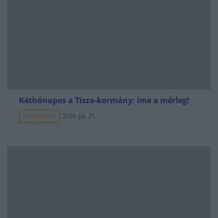
Kéthónapos a Tisza-kormány: íme a mérleg!
ELEMZÉSEK
2026. júl. 21.