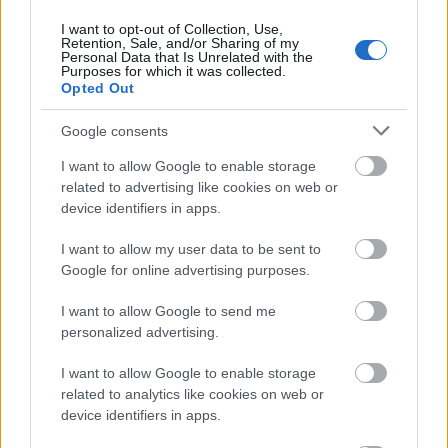
I want to opt-out of Collection, Use,
ELEMZÉSEK
2 órája
Retention, Sale, and/or Sharing of my
Personal Data that Is Unrelated with the
Purposes for which it was collected.
Opted Out
Google consents
I want to allow Google to enable storage
related to advertising like cookies on web or
device identifiers in apps.
I want to allow my user data to be sent to
Google for online advertising purposes.
Ismert magyar utazási iroda ment csődbe,
bolgár biztosítóval hadakozhatnak az utasok
I want to allow Google to send me
HÍREK
7 órája
personalized advertising.
I want to allow Google to enable storage
related to analytics like cookies on web or
Energiafejlesztési tervet fogadott el a
device identifiers in apps.
kormány, az első lépésre 868 milliárd