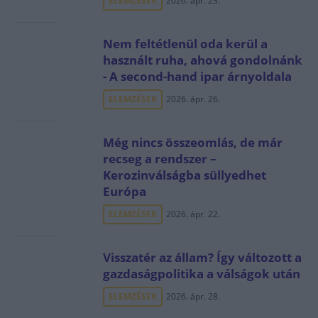
ELEMZÉSEK
2026. ápr. 23.
Nem feltétlenül oda kerül a
használt ruha, ahová gondolnánk
- A second-hand ipar árnyoldala
ELEMZÉSEK
2026. ápr. 26.
Még nincs összeomlás, de már
recseg a rendszer –
Kerozinválságba süllyedhet
Európa
ELEMZÉSEK
2026. ápr. 22.
Visszatér az állam? Így változott a
gazdaságpolitika a válságok után
ELEMZÉSEK
2026. ápr. 28.