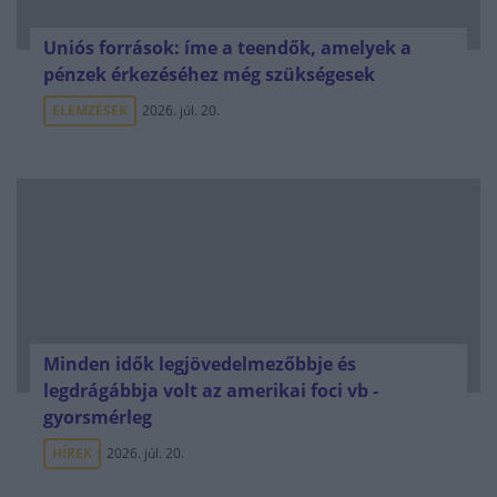
Uniós források: íme a teendők, amelyek a
pénzek érkezéséhez még szükségesek
ELEMZÉSEK
2026. júl. 20.
Minden idők legjövedelmezőbbje és
legdrágábbja volt az amerikai foci vb -
gyorsmérleg
HÍREK
2026. júl. 20.