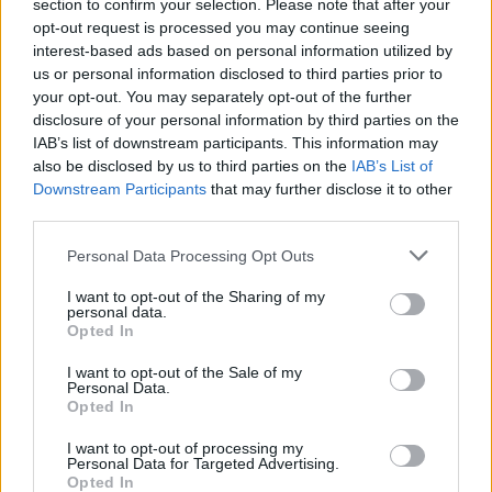
section to confirm your selection. Please note that after your
HÍREK
36 perce
opt-out request is processed you may continue seeing
interest-based ads based on personal information utilized by
us or personal information disclosed to third parties prior to
your opt-out. You may separately opt-out of the further
disclosure of your personal information by third parties on the
IAB’s list of downstream participants. This information may
also be disclosed by us to third parties on the
IAB’s List of
Downstream Participants
that may further disclose it to other
third parties.
Please note that this website/app uses one or more Google
Personal Data Processing Opt Outs
services and may gather and store information including but
Tetőzik a hőség: ma ismét 40 fok felett lesz a
not limited to your visit or usage behaviour. You may click to
I want to opt-out of the Sharing of my
hőmérséklet, délutántól érkezik az eső
personal data.
grant or deny consent to Google and its third-party tags to
Opted In
use your data for below specified purposes in below Google
HÍREK
egy órája
consent section.
I want to opt-out of the Sale of my
Personal Data.
Opted In
Befagyott tőke, türelmetlen cégek:
I want to opt-out of processing my
elindulhatnak a kifizetések a Demján
Personal Data for Targeted Advertising.
Opted In
Sándor Tőkeprogramban