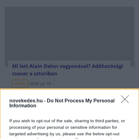
Mi lett Alain Delon vagyonával? Adóhatósági
csavar a sztoriban
HÍREK
2026. júl. 19.
novekedes.hu -
Do Not Process My Personal
FRISS HÍREK
Information
If you wish to opt-out of the sale, sharing to third parties, or
Amerikai rakétákat is zsákmányolt az
processing of your personal or sensitive information for
előrenyomuló orosz hadsereg
targeted advertising by us, please use the below opt-out