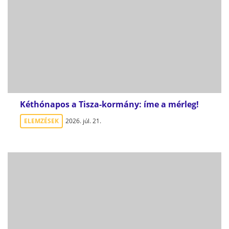
Kéthónapos a Tisza-kormány: íme a mérleg!
ELEMZÉSEK
2026. júl. 21.