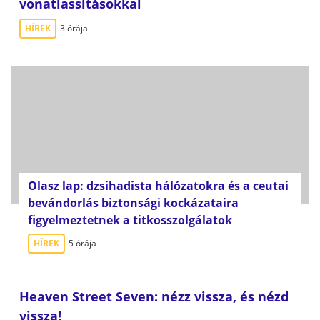
vonatlassításokkal
HÍREK
3 órája
Olasz lap: dzsihadista hálózatokra és a ceutai
bevándorlás biztonsági kockázataira
figyelmeztetnek a titkosszolgálatok
HÍREK
5 órája
Heaven Street Seven: nézz vissza, és nézd
vissza!