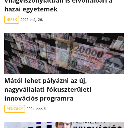
Világviszonylatban is élvonalban a
hazai egyetemek
HÍREK
2025. máj. 26.
Mától lehet pályázni az új,
nagyvállalati fókuszterületi
innovációs programra
PÉNZÜGY
2024. dec. 6.