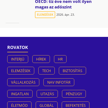
OECD: tíz éve nem volt ilyen
magas az adószint
ELEMZÉSEK
2026. ápr. 23.
ROVATOK
INTERJÚ
HÍREK
HR
ELEMZÉSEK
TECH
BIZTOSÍTÁS
VÁLLALKOZÁS
NAV INFOTÁR
INGATLAN
UTAZÁS
PÉNZÜGY
ÉLETMÓD
GLOBÁL
BEFEKTETÉS