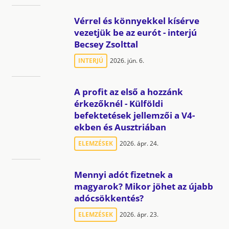
Vérrel és könnyekkel kísérve
vezetjük be az eurót - interjú
Becsey Zsolttal
INTERJÚ
2026. jún. 6.
A profit az első a hozzánk
érkezőknél - Külföldi
befektetések jellemzői a V4-
ekben és Ausztriában
ELEMZÉSEK
2026. ápr. 24.
Mennyi adót fizetnek a
magyarok? Mikor jöhet az újabb
adócsökkentés?
ELEMZÉSEK
2026. ápr. 23.