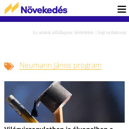
Az adatok időállapota: késleltetett. |
Jogi nyilatkozat
Neumann János program