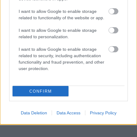
HUN-REN: gazdasági és ellátási
I want to allow Google to enable storage
szempontok nem írhatják felül a nukleáris
related to functionality of the website or app.
biztonságot
I want to allow Google to enable storage
ENERGETIKA
7 órája
related to personalization.
I want to allow Google to enable storage
related to security, including authentication
functionality and fraud prevention, and other
user protection.
NÉPSZERŰ
CONFIRM
Data Deletion
Data Access
Privacy Policy