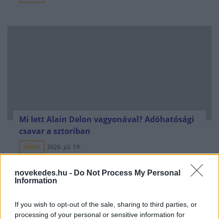
Mi lett Alain Delon vagyonával? Adóhatósági
csavar a sztoriban
HÍREK
2026. júl. 19.
novekedes.hu -
Do Not Process My Personal
FRISS HÍREK
Information
If you wish to opt-out of the sale, sharing to third parties, or
Rekordfogás: banándobozokba rejtve több
processing of your personal or sensitive information for