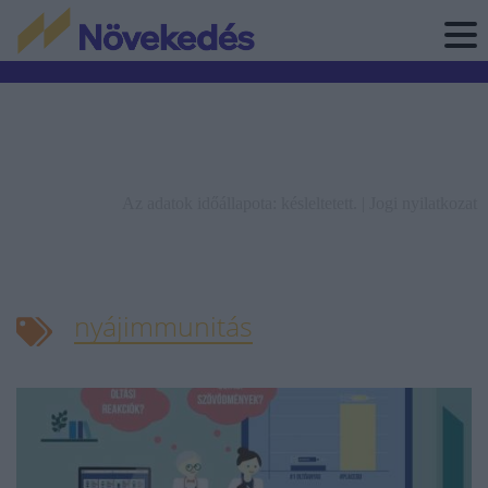
Az adatok időállapota: késleltetett. |
Jogi nyilatkozat
nyájimmunitás