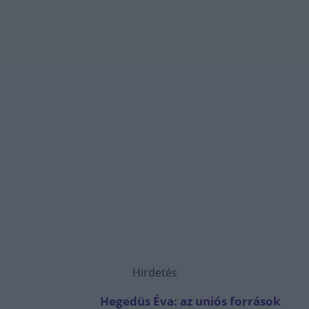
Hirdetés
Hegedüs Éva: az uniós források