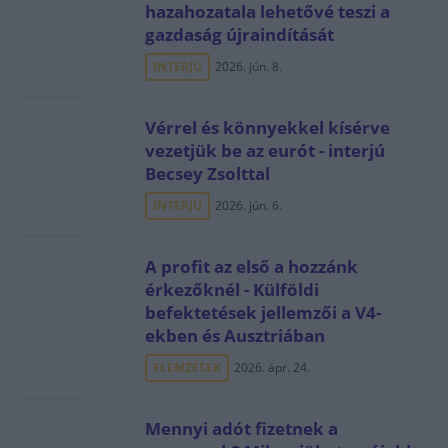
hazahozatala lehetővé teszi a
gazdaság újraindítását
INTERJÚ
2026. jún. 8.
Vérrel és könnyekkel kísérve
vezetjük be az eurót - interjú
Becsey Zsolttal
INTERJÚ
2026. jún. 6.
A profit az első a hozzánk
érkezőknél - Külföldi
befektetések jellemzői a V4-
ekben és Ausztriában
ELEMZÉSEK
2026. ápr. 24.
Mennyi adót fizetnek a