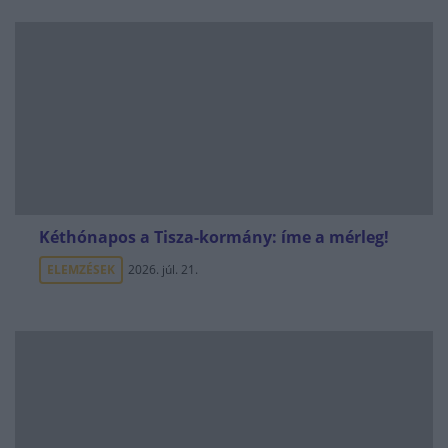
Kéthónapos a Tisza-kormány: íme a mérleg!
ELEMZÉSEK
2026. júl. 21.