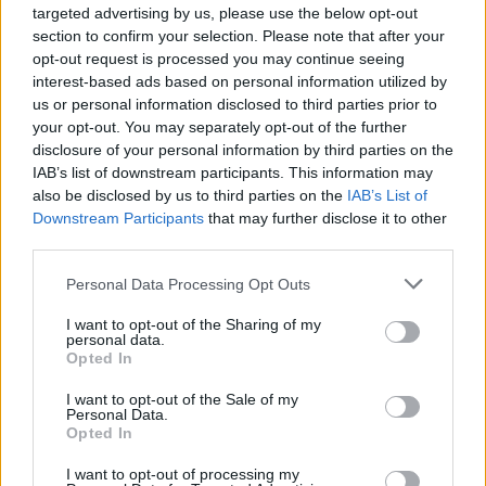
tonna kokaint foglaltak le egy brit
targeted advertising by us, please use the below opt-out
section to confirm your selection. Please note that after your
kikötőben
opt-out request is processed you may continue seeing
HÍREK
42 perce
interest-based ads based on personal information utilized by
us or personal information disclosed to third parties prior to
your opt-out. You may separately opt-out of the further
disclosure of your personal information by third parties on the
IAB’s list of downstream participants. This information may
also be disclosed by us to third parties on the
IAB’s List of
Downstream Participants
that may further disclose it to other
third parties.
Please note that this website/app uses one or more Google
Personal Data Processing Opt Outs
services and may gather and store information including but
not limited to your visit or usage behaviour. You may click to
I want to opt-out of the Sharing of my
personal data.
grant or deny consent to Google and its third-party tags to
Opted In
Lecsaptak az ukránok Belgorodra
use your data for below specified purposes in below Google
consent section.
I want to opt-out of the Sale of my
HÍREK
egy órája
Personal Data.
Opted In
I want to opt-out of processing my