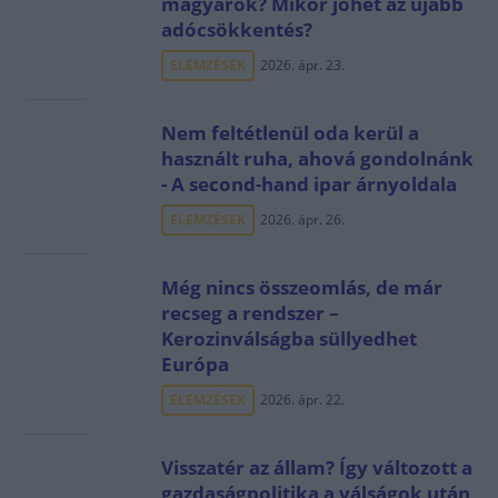
magyarok? Mikor jöhet az újabb
adócsökkentés?
ELEMZÉSEK
2026. ápr. 23.
Nem feltétlenül oda kerül a
használt ruha, ahová gondolnánk
- A second-hand ipar árnyoldala
ELEMZÉSEK
2026. ápr. 26.
Még nincs összeomlás, de már
recseg a rendszer –
Kerozinválságba süllyedhet
Európa
ELEMZÉSEK
2026. ápr. 22.
Visszatér az állam? Így változott a
gazdaságpolitika a válságok után