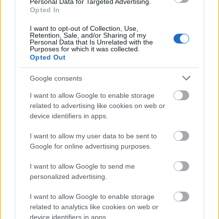
Itt a bejelentés: 51 milliárdos fejlesztés
Personal Data for Targeted Advertising.
Opted In
indul, megállítanák az ijesztő mértékű
vízveszteséget
I want to opt-out of Collection, Use,
Retention, Sale, and/or Sharing of my
Personal Data that Is Unrelated with the
HÍREK
2 órája
Purposes for which it was collected.
Opted Out
Google consents
I want to allow Google to enable storage
related to advertising like cookies on web or
device identifiers in apps.
I want to allow my user data to be sent to
Google for online advertising purposes.
Az ipar továbbra is gyengélkedik, és ez a GDP-
I want to allow Google to send me
n is látszik
personalized advertising.
ELEMZÉSEK
6 órája
I want to allow Google to enable storage
related to analytics like cookies on web or
device identifiers in apps.