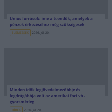
Uniós források: íme a teendők, amelyek a
pénzek érkezéséhez még szükségesek
ELEMZÉSEK
2026. júl. 20.
Minden idők legjövedelmezőbbje és
legdrágábbja volt az amerikai foci vb -
gyorsmérleg
HÍREK
2026. júl. 20.