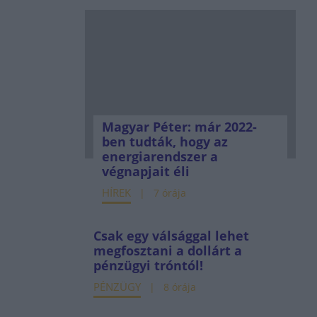
Magyar Péter: már 2022-
ben tudták, hogy az
energiarendszer a
végnapjait éli
HÍREK
7 órája
Csak egy válsággal lehet
megfosztani a dollárt a
pénzügyi tróntól!
PÉNZÜGY
8 órája