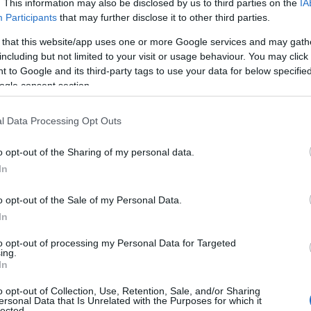
. This information may also be disclosed by us to third parties on the
IA
Participants
that may further disclose it to other third parties.
 that this website/app uses one or more Google services and may gath
including but not limited to your visit or usage behaviour. You may click 
 to Google and its third-party tags to use your data for below specifi
ogle consent section.
l Data Processing Opt Outs
o opt-out of the Sharing of my personal data.
In
o opt-out of the Sale of my Personal Data.
In
to opt-out of processing my Personal Data for Targeted
ing.
In
o opt-out of Collection, Use, Retention, Sale, and/or Sharing
ersonal Data that Is Unrelated with the Purposes for which it
lected.