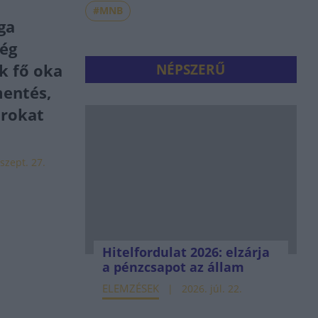
#MNB
ga
ség
k fő oka
NÉPSZERŰ
entés,
árokat
szept. 27.
Hitelfordulat 2026: elzárja
a pénzcsapot az állam
ELEMZÉSEK
2026. júl. 22.