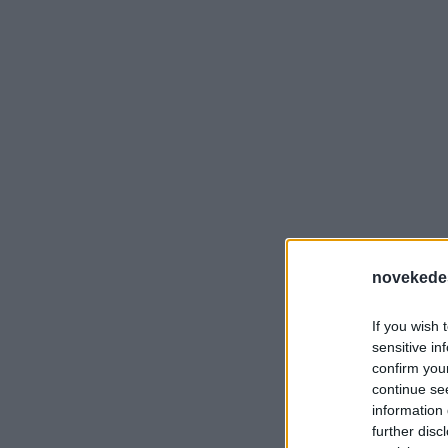
novekede
If you wish 
sensitive in
confirm you
continue se
information 
further disc