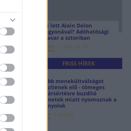
Mi lett Alain Delon
vagyonával? Adóhatósági
csavar a sztoriban
HÍREK
2026. júl. 19.
FRISS HÍREK
Újabb menekültválságot
készítenek elő - tömeges
határsértésre buzdító
üzenetek miatt nyomoznak a
spanyolok
HÍREK
4 órája