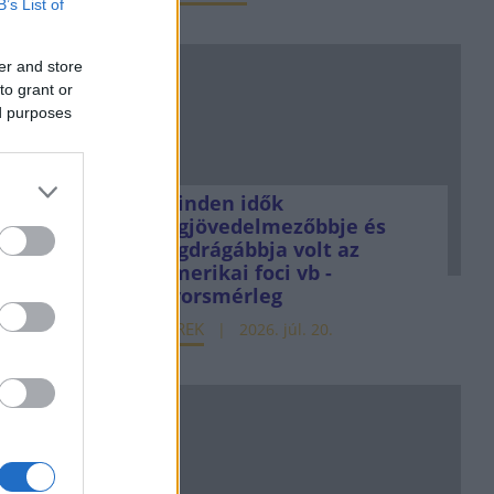
B’s List of
er and store
to grant or
ed purposes
Minden idők
legjövedelmezőbbje és
legdrágábbja volt az
amerikai foci vb -
gyorsmérleg
HÍREK
2026. júl. 20.