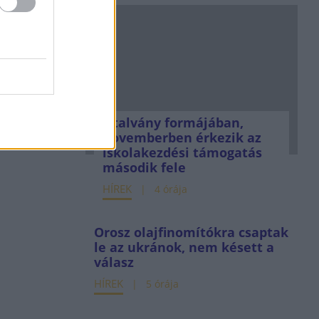
Utalvány formájában,
novemberben érkezik az
iskolakezdési támogatás
második fele
HÍREK
4 órája
Orosz olajfinomítókra csaptak
le az ukránok, nem késett a
válasz
HÍREK
5 órája