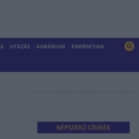
S
UTAZÁS
AGRÁRIUM
ENERGETIKA
Az adatok időállapota: késleltetett. |
Jogi nyilatkozat
NÉPSZERŰ CÍMKÉK