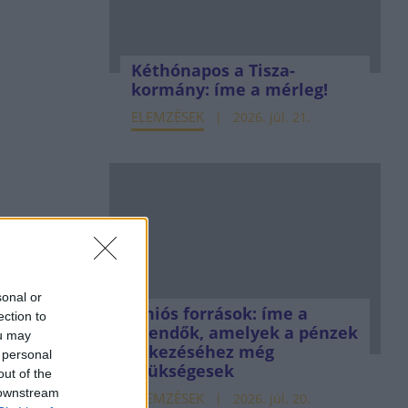
Kéthónapos a Tisza-
kormány: íme a mérleg!
ELEMZÉSEK
2026. júl. 21.
sonal or
Uniós források: íme a
ection to
teendők, amelyek a pénzek
ou may
érkezéséhez még
 personal
szükségesek
out of the
 downstream
ELEMZÉSEK
2026. júl. 20.