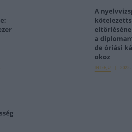
A nyelvvizs
e:
kötelezett
ezer
eltörléséne
a diplomam
de óriási k
okoz
INTERJÚ
.
2022. 
sség