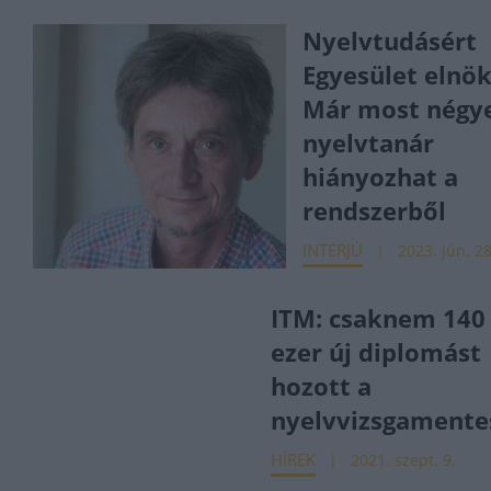
Nyelvtudásért
Egyesület elnök
Már most négy
nyelvtanár
hiányozhat a
rendszerből
INTERJÚ
2023. jún. 28
ITM: csaknem 140
ezer új diplomást
hozott a
nyelvvizsgamente
HÍREK
2021. szept. 9.