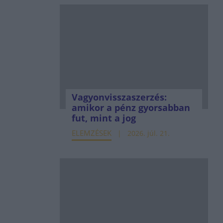
Vagyonvisszaszerzés:
amikor a pénz gyorsabban
fut, mint a jog
ELEMZÉSEK
2026. júl. 21.