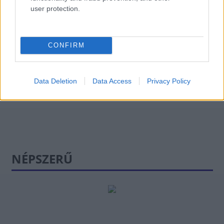
HÍREK
egy órája
user protection.
Infláció-kommentár az elemzőktől: óriási
CONFIRM
meglepetés a történelmi mélység
ELEMZÉSEK
egy órája
Data Deletion
Data Access
Privacy Policy
NÉPSZERŰ