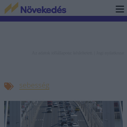
Az adatok időállapota: késleltetett. |
Jogi nyilatkozat
sebesség