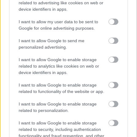
related to advertising like cookies on web or
GLOBÁL
16 perce
device identifiers in apps.
I want to allow my user data to be sent to
Orbán Gábor: megemeli jövedelmezőségi
Google for online advertising purposes.
prognózisát a Richter
I want to allow Google to send me
EGÉSZSÉGIPAR
32 perce
personalized advertising.
I want to allow Google to enable storage
related to analytics like cookies on web or
device identifiers in apps.
I want to allow Google to enable storage
related to functionality of the website or app.
I want to allow Google to enable storage
related to personalization.
Olcsóbb lett a sajt, a vaj és a friss zöldség, de
I want to allow Google to enable storage
drágultak az éttermi árak
related to security, including authentication
functionality and fraud prevention, and other