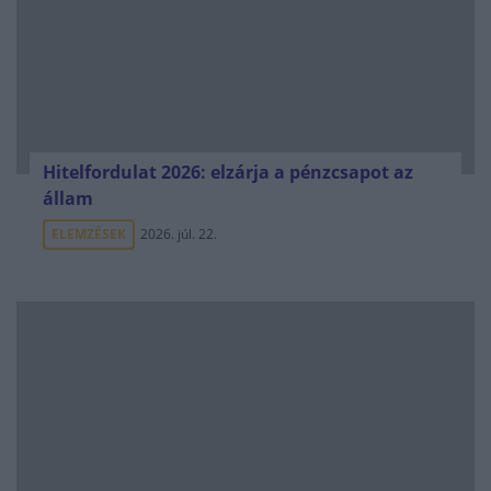
Hitelfordulat 2026: elzárja a pénzcsapot az
állam
ELEMZÉSEK
2026. júl. 22.