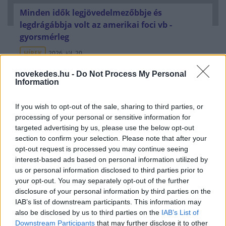
Minden idők legjövedelmezőbbje és
legdrágábbja volt az amerikai foci vb -
gyorsmérleg
HÍREK
2026. júl. 20.
novekedes.hu -
Do Not Process My Personal
Information
If you wish to opt-out of the sale, sharing to third parties, or
processing of your personal or sensitive information for
targeted advertising by us, please use the below opt-out
section to confirm your selection. Please note that after your
opt-out request is processed you may continue seeing
interest-based ads based on personal information utilized by
us or personal information disclosed to third parties prior to
Mi lett Alain Delon vagyonával? Adóhatósági
your opt-out. You may separately opt-out of the further
disclosure of your personal information by third parties on the
csavar a sztoriban
IAB’s list of downstream participants. This information may
HÍREK
2026. júl. 19.
also be disclosed by us to third parties on the
IAB’s List of
Downstream Participants
that may further disclose it to other