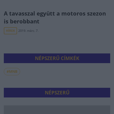
A tavasszal együtt a motoros szezon
is berobbant
HÍREK
2019. márc. 7.
NÉPSZERŰ CÍMKÉK
#MNB
NÉPSZERŰ