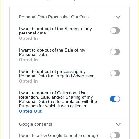
third parties.
FRISS HÍREK
Please note that this website/app uses one or more Google
Personal Data Processing Opt Outs
services and may gather and store information including but
not limited to your visit or usage behaviour. You may click to
I want to opt-out of the Sharing of my
Többszörösére ugrott a napelemek és a
personal data.
grant or deny consent to Google and its third-party tags to
mobilklímák iránti kereslet
Opted In
use your data for below specified purposes in below Google
consent section.
HÍREK
7 perce
I want to opt-out of the Sale of my
Personal Data.
Opted In
I want to opt-out of processing my
Personal Data for Targeted Advertising.
Opted In
I want to opt-out of Collection, Use,
Retention, Sale, and/or Sharing of my
Personal Data that Is Unrelated with the
Purposes for which it was collected.
Opted Out
Google consents
Kicsi, de fontos gazdasági partnerünk Svájc
I want to allow Google to enable storage