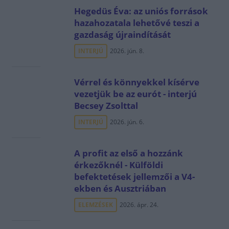
Hegedüs Éva: az uniós források
hazahozatala lehetővé teszi a
gazdaság újraindítását
INTERJÚ
2026. jún. 8.
Vérrel és könnyekkel kísérve
vezetjük be az eurót - interjú
Becsey Zsolttal
INTERJÚ
2026. jún. 6.
A profit az első a hozzánk
érkezőknél - Külföldi
befektetések jellemzői a V4-
ekben és Ausztriában
ELEMZÉSEK
2026. ápr. 24.