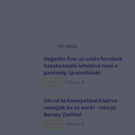
Hirdetés
Hegedüs Éva: az uniós források
hazahozatala lehetővé teszi a
gazdaság újraindítását
INTERJÚ
2026. jún. 8.
Vérrel és könnyekkel kísérve
vezetjük be az eurót - interjú
Becsey Zsolttal
INTERJÚ
2026. jún. 6.