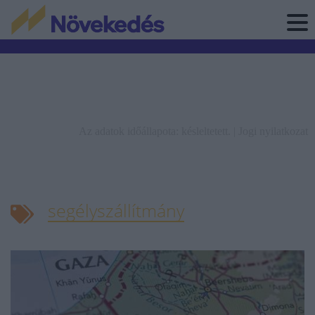
Az adatok időállapota: késleltetett. |
Jogi nyilatkozat
segélyszállítmány