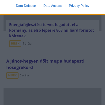
Data Deletion
Data Access
Privacy Policy
Energiafejlesztési tervet fogadott el a
kormány, az első lépésre 868 milliárd forintot
költenek
HÍREK
4 órája
A János-hegyen dőlt meg a budapesti
hőségrekord
HÍREK
5 órája