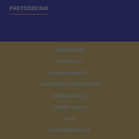
PARTNEREINK
IMPRESSZUM
KAPCSOLAT
JOGI NYILATKOZAT
ADATKEZELÉSI TÁJÉKOZTATÓ
MÉDIAAJÁNLAT
SZERZŐI JOGOK
ÁSZF
SÜTI TÁJÉKOZTATÓ