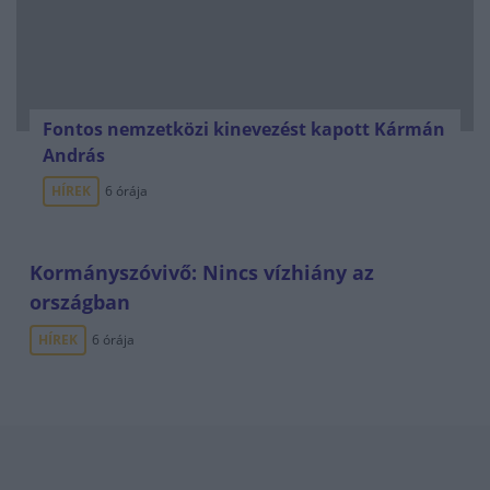
Fontos nemzetközi kinevezést kapott Kármán
András
HÍREK
6 órája
Kormányszóvivő: Nincs vízhiány az
országban
HÍREK
6 órája