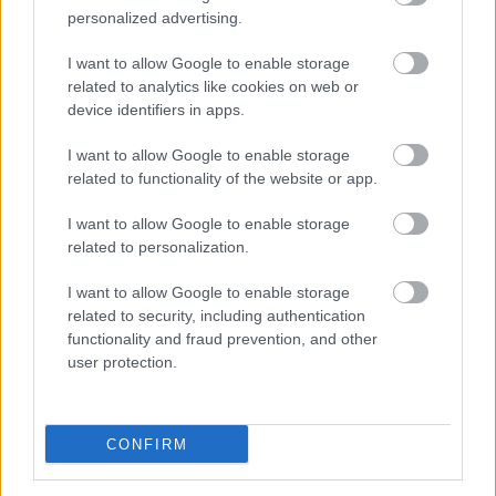
personalized advertising.
Mi lett Alain Delon vagyonával? Adóhatósági
I want to allow Google to enable storage
csavar a sztoriban
related to analytics like cookies on web or
device identifiers in apps.
HÍREK
2026. júl. 19.
I want to allow Google to enable storage
related to functionality of the website or app.
FRISS HÍREK
I want to allow Google to enable storage
related to personalization.
Ismert magyar utazási iroda ment csődbe,
I want to allow Google to enable storage
bolgár biztosítóval hadakozhatnak az
related to security, including authentication
utasok
functionality and fraud prevention, and other
user protection.
HÍREK
4 órája
CONFIRM