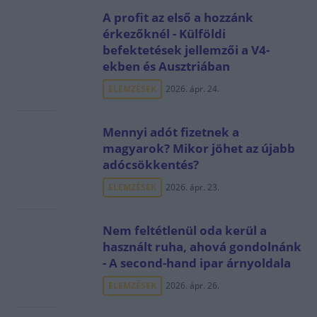
A profit az első a hozzánk
érkezőknél - Külföldi
befektetések jellemzői a V4-
ekben és Ausztriában
ELEMZÉSEK
2026. ápr. 24.
Mennyi adót fizetnek a
magyarok? Mikor jöhet az újabb
adócsökkentés?
ELEMZÉSEK
2026. ápr. 23.
Nem feltétlenül oda kerül a
használt ruha, ahová gondolnánk
- A second-hand ipar árnyoldala
ELEMZÉSEK
2026. ápr. 26.