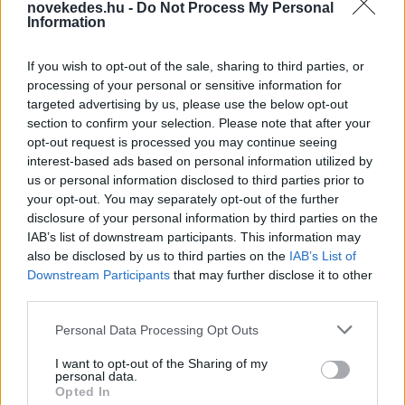
novekedes.hu -
Do Not Process My Personal
Information
Kéthónapos a Tisza-kormány: íme a mérleg!
If you wish to opt-out of the sale, sharing to third parties, or
ELEMZÉSEK
2026. júl. 21.
processing of your personal or sensitive information for
targeted advertising by us, please use the below opt-out
section to confirm your selection. Please note that after your
opt-out request is processed you may continue seeing
interest-based ads based on personal information utilized by
us or personal information disclosed to third parties prior to
your opt-out. You may separately opt-out of the further
disclosure of your personal information by third parties on the
IAB’s list of downstream participants. This information may
also be disclosed by us to third parties on the
IAB’s List of
Downstream Participants
that may further disclose it to other
third parties.
Uniós források: íme a teendők, amelyek a
pénzek érkezéséhez még szükségesek
Please note that this website/app uses one or more Google
Personal Data Processing Opt Outs
services and may gather and store information including but
ELEMZÉSEK
2026. júl. 20.
not limited to your visit or usage behaviour. You may click to
I want to opt-out of the Sharing of my
personal data.
grant or deny consent to Google and its third-party tags to
Opted In
use your data for below specified purposes in below Google