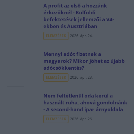
A profit az első a hozzánk
érkezőknél - Külföldi
befektetések jellemzői a V4-
ekben és Ausztriában
ELEMZÉSEK
2026. ápr. 24.
Mennyi adót fizetnek a
magyarok? Mikor jöhet az újabb
adócsökkentés?
ELEMZÉSEK
2026. ápr. 23.
Nem feltétlenül oda kerül a
használt ruha, ahová gondolnánk
- A second-hand ipar árnyoldala
ELEMZÉSEK
2026. ápr. 26.