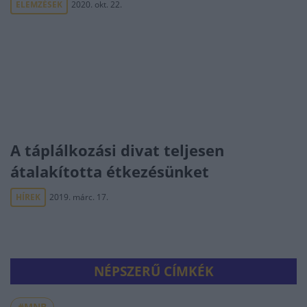
ELEMZÉSEK
2020. okt. 22.
A táplálkozási divat teljesen
átalakította étkezésünket
HÍREK
2019. márc. 17.
NÉPSZERŰ CÍMKÉK
#MNB