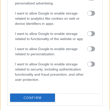
personalized advertising.
I want to allow Google to enable storage
related to analytics like cookies on web or
device identifiers in apps.
Kicsi, de fontos gazdasági partnerünk Svájc
I want to allow Google to enable storage
related to functionality of the website or app.
GLOBÁL
2 órája
I want to allow Google to enable storage
related to personalization.
Erős számokat mutatott a Richter, az erős
I want to allow Google to enable storage
forint sem állta útját a növekedésnek
related to security, including authentication
functionality and fraud prevention, and other
EGÉSZSÉGIPAR
2 órája
user protection.
CONFIRM