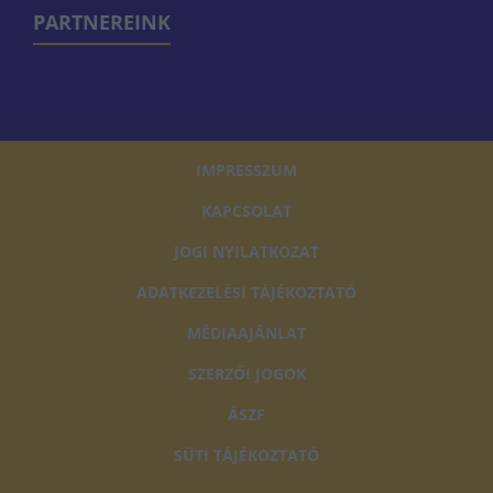
PARTNEREINK
IMPRESSZUM
KAPCSOLAT
JOGI NYILATKOZAT
ADATKEZELÉSI TÁJÉKOZTATÓ
MÉDIAAJÁNLAT
SZERZŐI JOGOK
ÁSZF
SÜTI TÁJÉKOZTATÓ