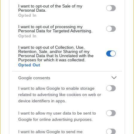
consent section.
I want to opt-out of the Sale of my
Personal Data.
Opted In
I want to opt-out of processing my
Personal Data for Targeted Advertising.
Opted In
Nagyágyút igazolt le a Pénzügyminisztérium
I want to opt-out of Collection, Use,
Retention, Sale, and/or Sharing of my
HÍREK
egy órája
Personal Data that Is Unrelated with the
Purposes for which it was collected.
Opted Out
Többszörösére ugrott a napelemek és a
Google consents
mobilklímák iránti kereslet
I want to allow Google to enable storage
HÍREK
2 órája
related to advertising like cookies on web or
device identifiers in apps.
I want to allow my user data to be sent to
Google for online advertising purposes.
I want to allow Google to send me