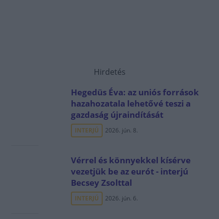
Hirdetés
Hegedüs Éva: az uniós források
hazahozatala lehetővé teszi a
gazdaság újraindítását
INTERJÚ
2026. jún. 8.
Vérrel és könnyekkel kísérve
vezetjük be az eurót - interjú
Becsey Zsolttal
INTERJÚ
2026. jún. 6.