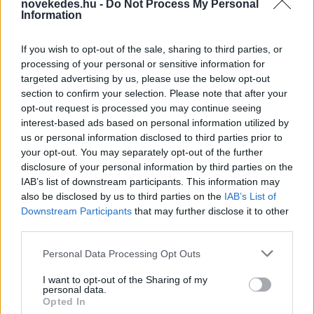
novekedes.hu -
Do Not Process My Personal
Information
If you wish to opt-out of the sale, sharing to third parties, or
Mi lett Alain Delon vagyonával? Adóhatósági
processing of your personal or sensitive information for
csavar a sztoriban
targeted advertising by us, please use the below opt-out
section to confirm your selection. Please note that after your
HÍREK
2026. júl. 19.
opt-out request is processed you may continue seeing
interest-based ads based on personal information utilized by
us or personal information disclosed to third parties prior to
FRISS HÍREK
your opt-out. You may separately opt-out of the further
disclosure of your personal information by third parties on the
IAB’s list of downstream participants. This information may
Még egy doboz kóla árán is érződik a
also be disclosed by us to third parties on the
IAB’s List of
Hormuzi-szoros hatása
Downstream Participants
that may further disclose it to other
third parties.
HÍREK
egy órája
Please note that this website/app uses one or more Google
Personal Data Processing Opt Outs
services and may gather and store information including but
not limited to your visit or usage behaviour. You may click to
I want to opt-out of the Sharing of my
personal data.
grant or deny consent to Google and its third-party tags to
Opted In
use your data for below specified purposes in below Google