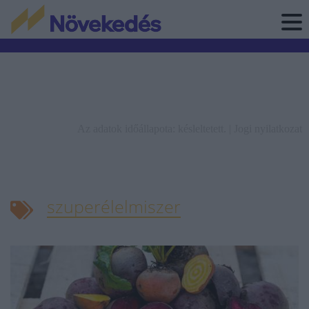
Az adatok időállapota: késleltetett. |
Jogi nyilatkozat
szuperélelmiszer