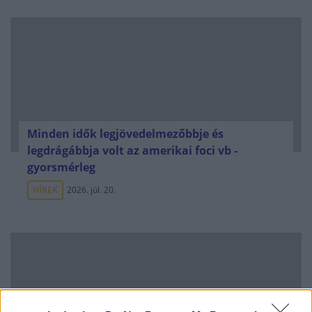
Minden idők legjövedelmezőbbje és
legdrágábbja volt az amerikai foci vb -
gyorsmérleg
HÍREK
2026. júl. 20.