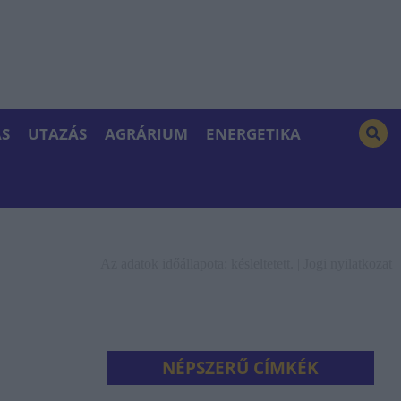
S
UTAZÁS
AGRÁRIUM
ENERGETIKA
Az adatok időállapota: késleltetett. |
Jogi nyilatkozat
NÉPSZERŰ CÍMKÉK