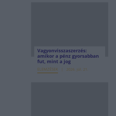
Vagyonvisszaszerzés:
amikor a pénz gyorsabban
fut, mint a jog
ELEMZÉSEK
2026. júl. 21.