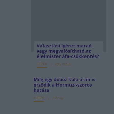
Választási ígéret marad,
vagy megvalósítható az
élelmiszer áfa-csökkentés?
HÍREK
egy órája
Még egy doboz kóla árán is
érződik a Hormuzi-szoros
hatása
HÍREK
3 órája