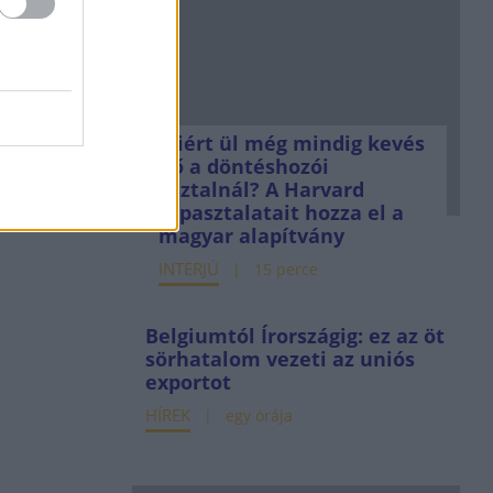
Miért ül még mindig kevés
nő a döntéshozói
asztalnál? A Harvard
tapasztalatait hozza el a
magyar alapítvány
INTERJÚ
15 perce
Belgiumtól Írországig: ez az öt
sörhatalom vezeti az uniós
exportot
HÍREK
egy órája