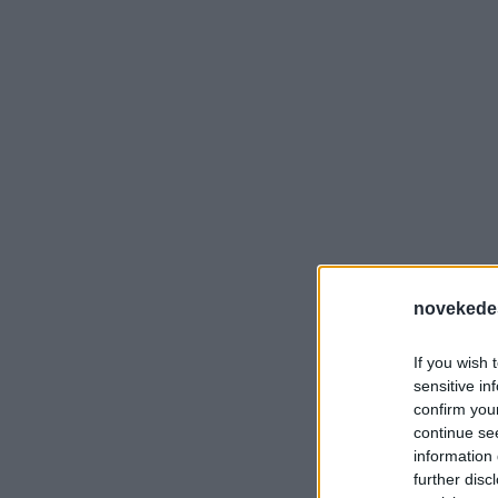
novekede
If you wish 
sensitive in
confirm you
continue se
information 
further disc