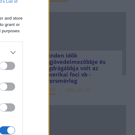
B’s List of
er and store
to grant or
ed purposes
Minden idők
legjövedelmezőbbje és
legdrágábbja volt az
amerikai foci vb -
gyorsmérleg
HÍREK
2026. júl. 20.