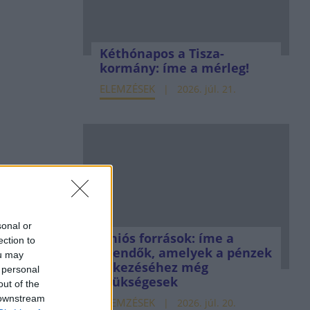
Kéthónapos a Tisza-
kormány: íme a mérleg!
ELEMZÉSEK
2026. júl. 21.
sonal or
Uniós források: íme a
ection to
teendők, amelyek a pénzek
ou may
érkezéséhez még
 personal
szükségesek
out of the
 downstream
ELEMZÉSEK
2026. júl. 20.