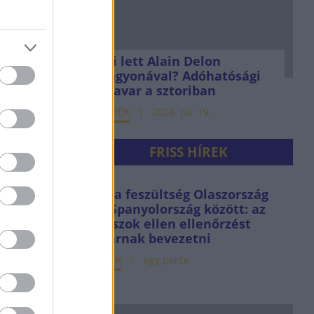
Mi lett Alain Delon
vagyonával? Adóhatósági
csavar a sztoriban
HÍREK
2026. júl. 19.
FRISS HÍREK
Nő a feszültség Olaszország
és Spanyolország között: az
olaszok ellen ellenőrzést
akarnak bevezetni
HÍREK
egy perce