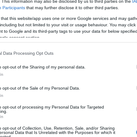
. This information may also be disclosed by us to third parties on the
IA
Participants
that may further disclose it to other third parties.
 that this website/app uses one or more Google services and may gath
including but not limited to your visit or usage behaviour. You may click 
 to Google and its third-party tags to use your data for below specifi
ogle consent section.
l Data Processing Opt Outs
o opt-out of the Sharing of my personal data.
In
o opt-out of the Sale of my Personal Data.
In
to opt-out of processing my Personal Data for Targeted
ing.
In
o opt-out of Collection, Use, Retention, Sale, and/or Sharing
ersonal Data that Is Unrelated with the Purposes for which it
lected.