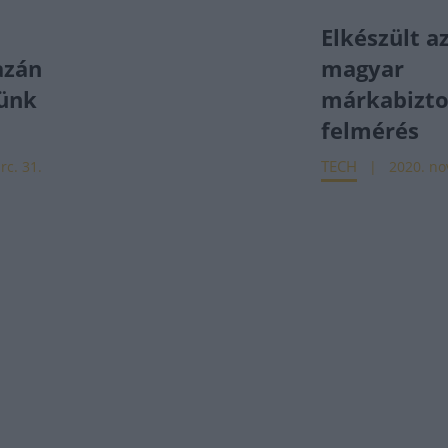
Elkészült a
azán
magyar
tünk
márkabizto
felmérés
TECH
rc. 31.
2020. nov