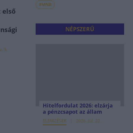
#MNB
z első
nsági
NÉPSZERŰ
. 3.
Hitelfordulat 2026: elzárja
a pénzcsapot az állam
ELEMZÉSEK
2026. júl. 22.