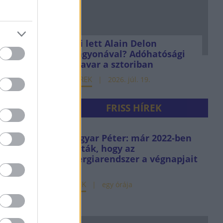
Mi lett Alain Delon
vagyonával? Adóhatósági
csavar a sztoriban
HÍREK
2026. júl. 19.
FRISS HÍREK
Magyar Péter: már 2022-ben
tudták, hogy az
energiarendszer a végnapjait
éli
HÍREK
egy órája