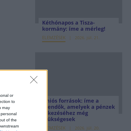
Kéthónapos a Tisza-
kormány: íme a mérleg!
ELEMZÉSEK
2026. júl. 21.
sonal or
Uniós források: íme a
ection to
teendők, amelyek a pénzek
ou may
érkezéséhez még
 personal
szükségesek
out of the
 downstream
ELEMZÉSEK
2026. júl. 20.