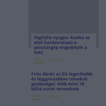
Digitális nyugta: kiadta az
első hardveralapú e-
pénztárgép engedélyét a
NAV
HÍREK
3 órája
Friss ábrán az EU legerősebb
és leggyorsabban növekvő
gazdaságai: több mint 10
billió eurót termelnek
HÍREK
4 órája