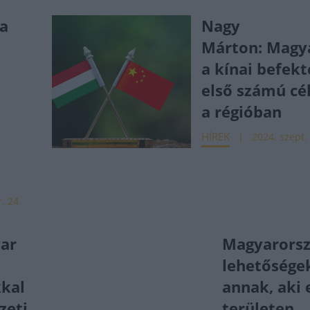
 a
Nagy
Márton: Magy
a kínai befek
első számú cé
a régióban
HÍREK
2024. szept. 
. 24.
ar
Magyarorsz
lehetőségek
kal
annak, aki 
zeti
területen