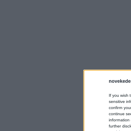
novekede
If you wish 
sensitive in
confirm you
continue se
information 
further disc