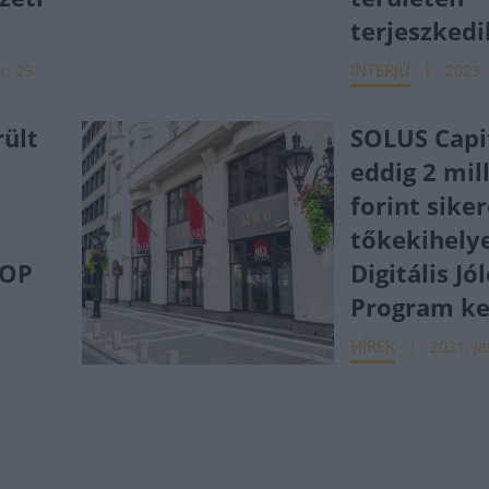
terjeszked
INTERJÚ
r. 25.
2023. 
rült
SOLUS Capit
eddig 2 mil
forint sike
tőkekihely
TOP
Digitális Jó
Program ke
HÍREK
2021. ja