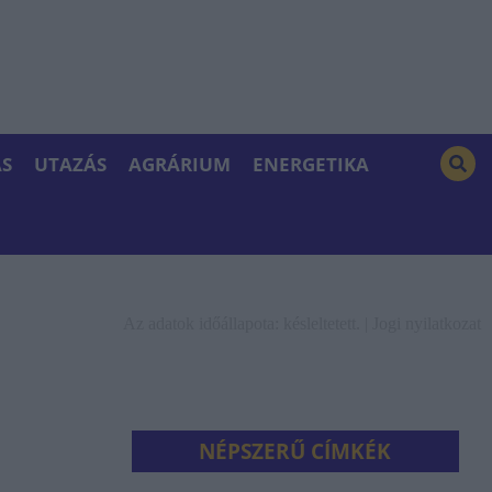
S
UTAZÁS
AGRÁRIUM
ENERGETIKA
Az adatok időállapota: késleltetett. |
Jogi nyilatkozat
NÉPSZERŰ CÍMKÉK