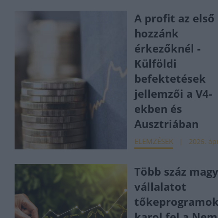
A profit az első
hozzánk
érkezőknél -
Külföldi
befektetések
jellemzői a V4-
ekben és
Ausztriában
ELEMZÉSEK
2026. ápr
Több száz magy
vállalatot
tőkeprogramok
karol fel a Nem