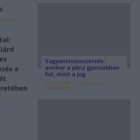
ik
ápr. 15.
al:
liárd
res
Vagyonvisszaszerzés:
ezés a
amikor a pénz gyorsabban
fut, mint a jog
lét
ELEMZÉSEK
2026. júl. 21.
retében
n. 12.