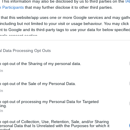
. This information may also be disclosed by us to third parties on the
IA
Participants
that may further disclose it to other third parties.
 that this website/app uses one or more Google services and may gath
including but not limited to your visit or usage behaviour. You may click 
 to Google and its third-party tags to use your data for below specifi
ogle consent section.
l Data Processing Opt Outs
o opt-out of the Sharing of my personal data.
In
o opt-out of the Sale of my Personal Data.
In
to opt-out of processing my Personal Data for Targeted
ing.
In
o opt-out of Collection, Use, Retention, Sale, and/or Sharing
ersonal Data that Is Unrelated with the Purposes for which it
lected.