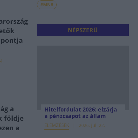
#MNB
arország
tetők
NÉPSZERŰ
lpontja
4.
ág a
Hitelfordulat 2026: elzárja
a pénzcsapot az állam
 földje
ELEMZÉSEK
2026. júl. 22.
ezen a