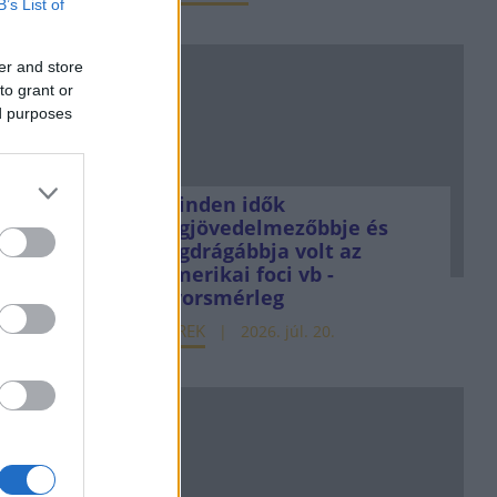
B’s List of
er and store
to grant or
ed purposes
Minden idők
legjövedelmezőbbje és
legdrágábbja volt az
amerikai foci vb -
gyorsmérleg
HÍREK
2026. júl. 20.