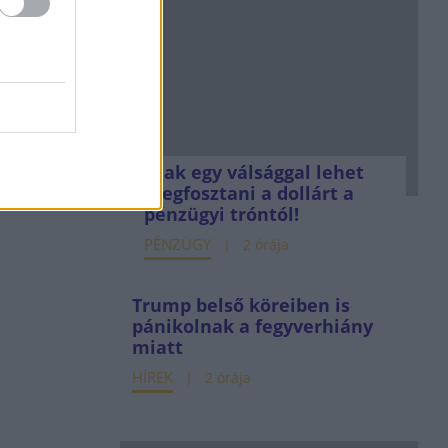
Csak egy válsággal lehet
megfosztani a dollárt a
pénzügyi tróntól!
PÉNZÜGY
2 órája
Trump belső köreiben is
pánikolnak a fegyverhiány
miatt
HÍREK
2 órája