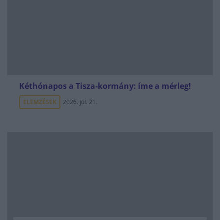
Kéthónapos a Tisza-kormány: íme a mérleg!
ELEMZÉSEK
2026. júl. 21.