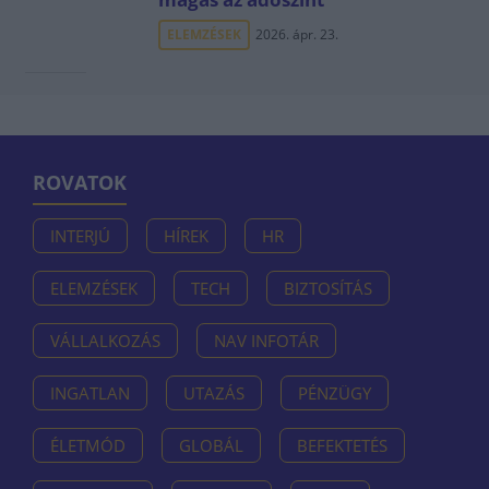
ELEMZÉSEK
2026. ápr. 23.
ROVATOK
INTERJÚ
HÍREK
HR
ELEMZÉSEK
TECH
BIZTOSÍTÁS
VÁLLALKOZÁS
NAV INFOTÁR
INGATLAN
UTAZÁS
PÉNZÜGY
ÉLETMÓD
GLOBÁL
BEFEKTETÉS