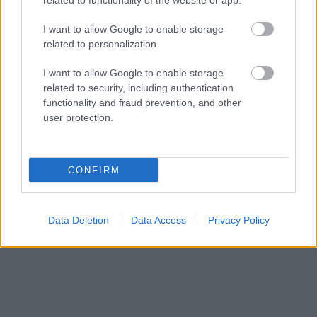
related to functionality of the website or app.
I want to allow Google to enable storage
related to personalization.
I want to allow Google to enable storage
related to security, including authentication
functionality and fraud prevention, and other
NÉPSZERŰ
user protection.
CONFIRM
Data Deletion
Data Access
Privacy Policy