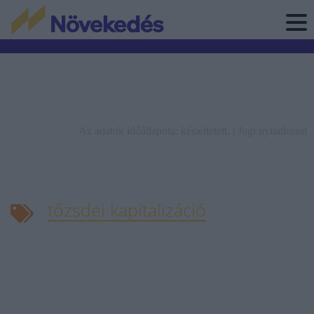
Az adatok időállapota: késleltetett. |
Jogi nyilatkozat
tőzsdei kapitalizáció