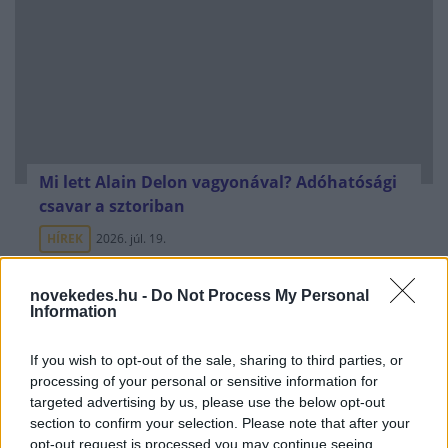
Mi lett Alain Delon vagyonával? Adóhatósági
csavar a sztoriban
HÍREK
2026. júl. 19.
novekedes.hu -
Do Not Process My Personal
FRISS HÍREK
Information
If you wish to opt-out of the sale, sharing to third parties, or
Olasz lap: dzsihadista hálózatokra és a
processing of your personal or sensitive information for
ceutai bevándorlás biztonsági kockázataira
targeted advertising by us, please use the below opt-out
figyelmeztetnek a titkosszolgálatok
section to confirm your selection. Please note that after your
opt-out request is processed you may continue seeing