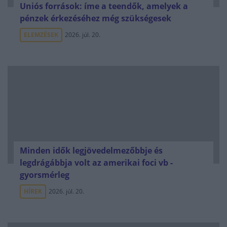
Uniós források: íme a teendők, amelyek a
pénzek érkezéséhez még szükségesek
ELEMZÉSEK
2026. júl. 20.
Minden idők legjövedelmezőbbje és
legdrágábbja volt az amerikai foci vb -
gyorsmérleg
HÍREK
2026. júl. 20.