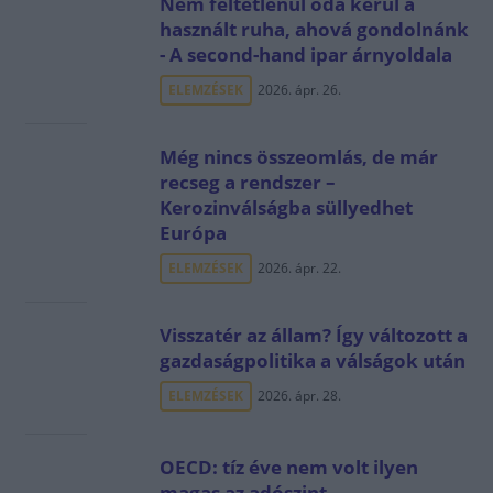
Nem feltétlenül oda kerül a
használt ruha, ahová gondolnánk
- A second-hand ipar árnyoldala
ELEMZÉSEK
2026. ápr. 26.
Még nincs összeomlás, de már
recseg a rendszer –
Kerozinválságba süllyedhet
Európa
ELEMZÉSEK
2026. ápr. 22.
Visszatér az állam? Így változott a
gazdaságpolitika a válságok után
ELEMZÉSEK
2026. ápr. 28.
OECD: tíz éve nem volt ilyen
magas az adószint