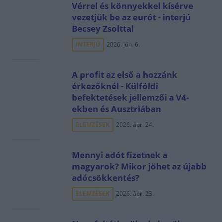
Vérrel és könnyekkel kísérve
vezetjük be az eurót - interjú
Becsey Zsolttal
INTERJÚ
2026. jún. 6.
A profit az első a hozzánk
érkezőknél - Külföldi
befektetések jellemzői a V4-
ekben és Ausztriában
ELEMZÉSEK
2026. ápr. 24.
Mennyi adót fizetnek a
magyarok? Mikor jöhet az újabb
adócsökkentés?
ELEMZÉSEK
2026. ápr. 23.