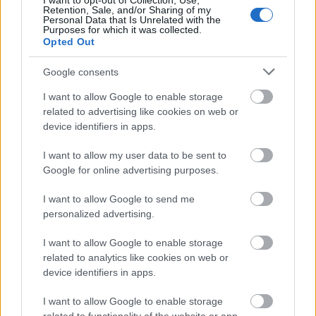
I want to opt-out of Collection, Use,
Retention, Sale, and/or Sharing of my
Personal Data that Is Unrelated with the
Purposes for which it was collected.
Opted Out
Google consents
I want to allow Google to enable storage
related to advertising like cookies on web or
device identifiers in apps.
I want to allow my user data to be sent to
Hét egyszerű szokás, amivel energiát
Google for online advertising purposes.
takaríthatunk meg otthonunkban
I want to allow Google to send me
HÍREK
2 órája
personalized advertising.
I want to allow Google to enable storage
related to analytics like cookies on web or
Körkép: így csökkentették a bankok a
device identifiers in apps.
személyi hitelek kamatait
I want to allow Google to enable storage
HÍREK
3 órája