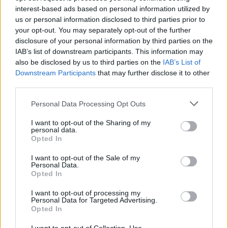
HÍREK
34 perce
interest-based ads based on personal information utilized by
us or personal information disclosed to third parties prior to
your opt-out. You may separately opt-out of the further
disclosure of your personal information by third parties on the
IAB’s list of downstream participants. This information may
also be disclosed by us to third parties on the
IAB’s List of
Downstream Participants
that may further disclose it to other
third parties.
Please note that this website/app uses one or more Google
Personal Data Processing Opt Outs
services and may gather and store information including but
not limited to your visit or usage behaviour. You may click to
I want to opt-out of the Sharing of my
Heaven Street Seven: nézz vissza, és nézd
personal data.
grant or deny consent to Google and its third-party tags to
Opted In
vissza!
use your data for below specified purposes in below Google
consent section.
I want to opt-out of the Sale of my
LIFESTYLE
egy órája
Personal Data.
Opted In
I want to opt-out of processing my
Az éjszakai támadások mérlege az ukrán-
Personal Data for Targeted Advertising.
orosz határon: 3 civil halott, 13 sebesült
Opted In
HÍREK
2 órája