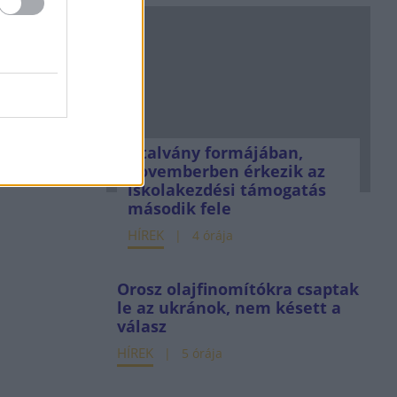
Utalvány formájában,
novemberben érkezik az
iskolakezdési támogatás
második fele
HÍREK
4 órája
Orosz olajfinomítókra csaptak
le az ukránok, nem késett a
válasz
HÍREK
5 órája