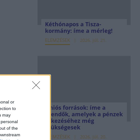
Kéthónapos a Tisza-
kormány: íme a mérleg!
ELEMZÉSEK
2026. júl. 21.
sonal or
Uniós források: íme a
ection to
teendők, amelyek a pénzek
ou may
érkezéséhez még
 personal
szükségesek
out of the
 downstream
ELEMZÉSEK
2026. júl. 20.