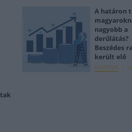
A határon t
magyarokn
nagyobb a
derűlátás?
Beszédes r
került elő
ELEMZÉSEK
20
ptak
r