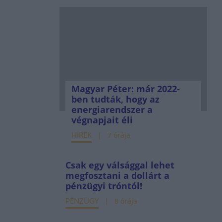
Magyar Péter: már 2022-
ben tudták, hogy az
energiarendszer a
végnapjait éli
HÍREK
7 órája
Csak egy válsággal lehet
megfosztani a dollárt a
pénzügyi tróntól!
PÉNZÜGY
8 órája