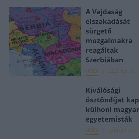
A Vajdaság
elszakadását
sürgető
mozgalmakra
reagáltak
Szerbiában
HÍREK
2025. feb. 16.
Kiválósági
ösztöndíjat ka
külhoni magya
egyetemisták
HÍREK
2019. jún. 22.