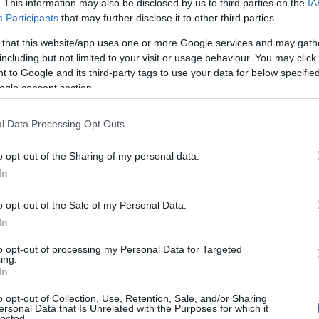
. This information may also be disclosed by us to third parties on the
IA
Participants
that may further disclose it to other third parties.
 that this website/app uses one or more Google services and may gath
including but not limited to your visit or usage behaviour. You may click 
 to Google and its third-party tags to use your data for below specifi
ogle consent section.
l Data Processing Opt Outs
o opt-out of the Sharing of my personal data.
In
o opt-out of the Sale of my Personal Data.
In
to opt-out of processing my Personal Data for Targeted
ing.
In
o opt-out of Collection, Use, Retention, Sale, and/or Sharing
ersonal Data that Is Unrelated with the Purposes for which it
lected.