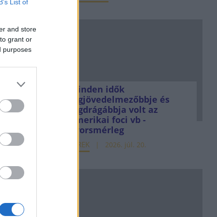
B’s List of
er and store
to grant or
ed purposes
Minden idők
legjövedelmezőbbje és
legdrágábbja volt az
amerikai foci vb -
gyorsmérleg
HÍREK
2026. júl. 20.