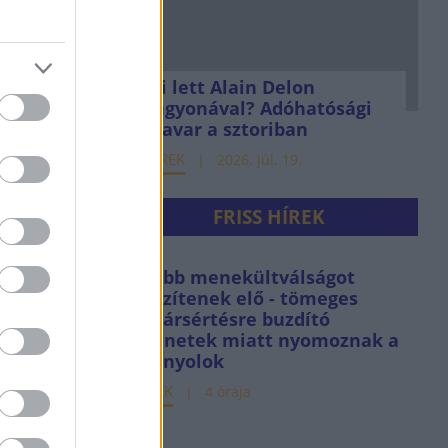
Mi lett Alain Delon
vagyonával? Adóhatósági
csavar a sztoriban
HÍREK
2026. júl. 19.
FRISS HÍREK
Újabb menekültválságot
készítenek elő - tömeges
határsértésre buzdító
üzenetek miatt nyomoznak a
spanyolok
HÍREK
4 órája