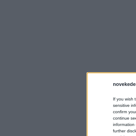
novekede
If you wish 
sensitive in
confirm you
continue se
information 
further disc