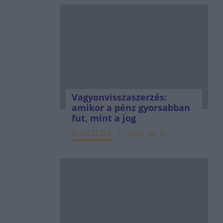
Vagyonvisszaszerzés:
amikor a pénz gyorsabban
fut, mint a jog
ELEMZÉSEK
2026. júl. 21.