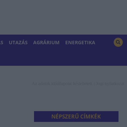
S
UTAZÁS
AGRÁRIUM
ENERGETIKA
Az adatok időállapota: késleltetett. |
Jogi nyilatkozat
NÉPSZERŰ CÍMKÉK