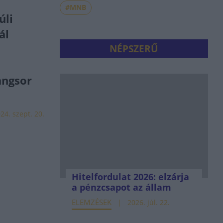
#MNB
úli
ál
NÉPSZERŰ
angsor
24. szept. 20.
Hitelfordulat 2026: elzárja
a pénzcsapot az állam
ELEMZÉSEK
2026. júl. 22.