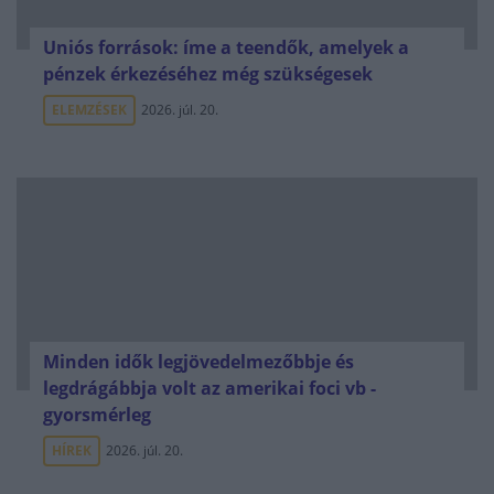
Uniós források: íme a teendők, amelyek a
pénzek érkezéséhez még szükségesek
ELEMZÉSEK
2026. júl. 20.
Minden idők legjövedelmezőbbje és
legdrágábbja volt az amerikai foci vb -
gyorsmérleg
HÍREK
2026. júl. 20.