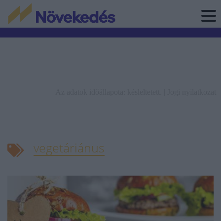
Az adatok időállapota: késleltetett. |
Jogi nyilatkozat
vegetáriánus