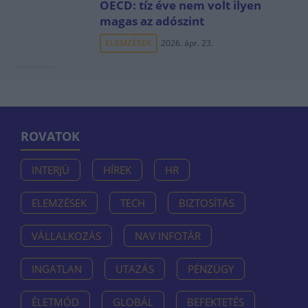
OECD: tíz éve nem volt ilyen
magas az adószint
ELEMZÉSEK
2026. ápr. 23.
ROVATOK
INTERJÚ
HÍREK
HR
ELEMZÉSEK
TECH
BIZTOSÍTÁS
VÁLLALKOZÁS
NAV INFOTÁR
INGATLAN
UTAZÁS
PÉNZÜGY
ÉLETMÓD
GLOBÁL
BEFEKTETÉS