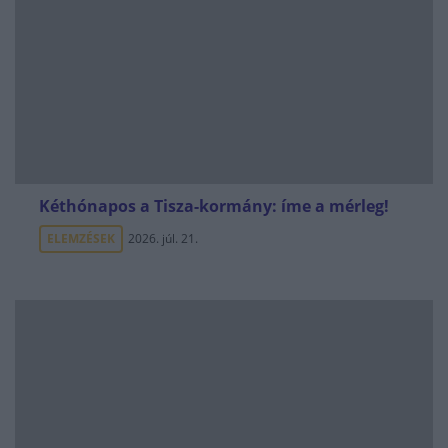
Kéthónapos a Tisza-kormány: íme a mérleg!
ELEMZÉSEK
2026. júl. 21.