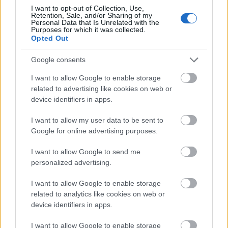
I want to opt-out of Collection, Use,
Retention, Sale, and/or Sharing of my
HÍREK
2 órája
Personal Data that Is Unrelated with the
Purposes for which it was collected.
Opted Out
Google consents
I want to allow Google to enable storage
related to advertising like cookies on web or
device identifiers in apps.
I want to allow my user data to be sent to
Friss ábrán az EU legerősebb és leggyorsabban
Google for online advertising purposes.
növekvő gazdaságai: több mint 10 billió eurót
termelnek
I want to allow Google to send me
personalized advertising.
HÍREK
3 órája
I want to allow Google to enable storage
related to analytics like cookies on web or
device identifiers in apps.
Jövő héten módosítják a költségvetést,
szavaznak az Agrárkamaráról
I want to allow Google to enable storage