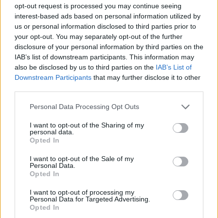
opt-out request is processed you may continue seeing
PÉNZÜGY
33 perce
interest-based ads based on personal information utilized by
us or personal information disclosed to third parties prior to
your opt-out. You may separately opt-out of the further
disclosure of your personal information by third parties on the
IAB’s list of downstream participants. This information may
also be disclosed by us to third parties on the
IAB’s List of
Downstream Participants
that may further disclose it to other
third parties.
Please note that this website/app uses one or more Google
Personal Data Processing Opt Outs
services and may gather and store information including but
Trump belső köreiben is pánikolnak a
not limited to your visit or usage behaviour. You may click to
I want to opt-out of the Sharing of my
personal data.
grant or deny consent to Google and its third-party tags to
fegyverhiány miatt
Opted In
use your data for below specified purposes in below Google
HÍREK
egy órája
consent section.
I want to opt-out of the Sale of my
Personal Data.
Opted In
Digitális nyugta: kiadta az első
I want to opt-out of processing my
Personal Data for Targeted Advertising.
hardveralapú e-pénztárgép engedélyét a
Opted In
NAV