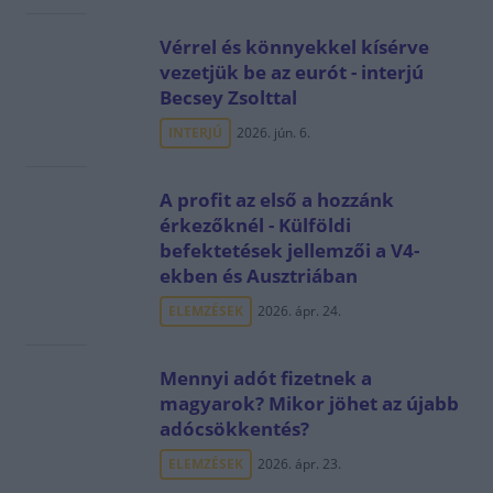
Vérrel és könnyekkel kísérve
vezetjük be az eurót - interjú
Becsey Zsolttal
INTERJÚ
2026. jún. 6.
A profit az első a hozzánk
érkezőknél - Külföldi
befektetések jellemzői a V4-
ekben és Ausztriában
ELEMZÉSEK
2026. ápr. 24.
Mennyi adót fizetnek a
magyarok? Mikor jöhet az újabb
adócsökkentés?
ELEMZÉSEK
2026. ápr. 23.