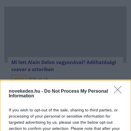
Mi lett Alain Delon vagyonával? Adóhatósági
csavar a sztoriban
HÍREK
2026. júl. 19.
novekedes.hu -
Do Not Process My Personal
Information
FRISS HÍREK
If you wish to opt-out of the sale, sharing to third parties, or
processing of your personal or sensitive information for
Csak egy válsággal lehet megfosztani a
targeted advertising by us, please use the below opt-out
dollárt a pénzügyi tróntól!
section to confirm your selection. Please note that after your