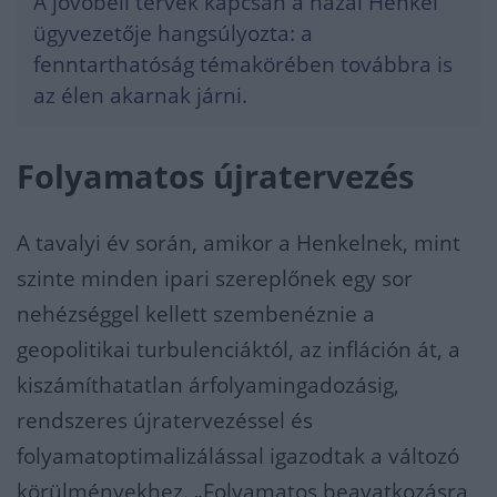
A jövőbeli tervek kapcsán a hazai Henkel
ügyvezetője hangsúlyozta: a
fenntarthatóság témakörében továbbra is
az élen akarnak járni.
Folyamatos újratervezés
A tavalyi év során, amikor a Henkelnek, mint
szinte minden ipari szereplőnek egy sor
nehézséggel kellett szembenéznie a
geopolitikai turbulenciáktól, az infláción át, a
kiszámíthatatlan árfolyamingadozásig,
rendszeres újratervezéssel és
folyamatoptimalizálással igazodtak a változó
körülményekhez. „Folyamatos beavatkozásra