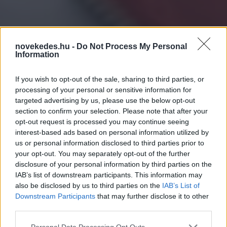
novekedes.hu -
Do Not Process My Personal
Information
Henkel Magyarország
vezér: ez egyáltalán nem
If you wish to opt-out of the sale, sharing to third parties, or
processing of your personal or sensitive information for
lesz könnyű év
targeted advertising by us, please use the below opt-out
section to confirm your selection. Please note that after your
opt-out request is processed you may continue seeing
ELEMZÉSEK
2023. MÁRC. 10.
DEVECSAI JÁNOS
interest-based ads based on personal information utilized by
us or personal information disclosed to third parties prior to
your opt-out. You may separately opt-out of the further
disclosure of your personal information by third parties on the
IAB’s list of downstream participants. This information may
also be disclosed by us to third parties on the
IAB’s List of
Downstream Participants
that may further disclose it to other
Nagyon remélem, hogy a magyarországi
third parties.
piacon az árfolyam-ingadozás idén már nem
Please note that this website/app uses one or more Google
Personal Data Processing Opt Outs