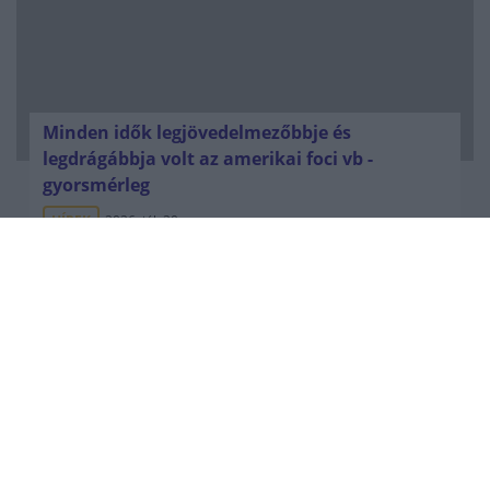
Minden idők legjövedelmezőbbje és
legdrágábbja volt az amerikai foci vb -
gyorsmérleg
HÍREK
2026. júl. 20.