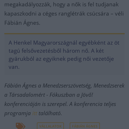
megakadályozzák, hogy a nők is fel tudjanak
kapaszkodni a céges ranglétrák csúcsára – véli
Fábián Ágnes.
A Henkel Magyarországnál egyébként az öt
tagú felsővezetésből három nő. A két
gyárukból az egyiknek pedig női vezetője
van.
Fábián Ágnes a Menedzserszövetség, Menedzserek
a Társadalomért - Fókuszban a Jövő!
konferenciáján is szerepel.
A konferencia teljes
programja
itt
található.
VÁLLALATOK
FÁBIÁN ÁGNES