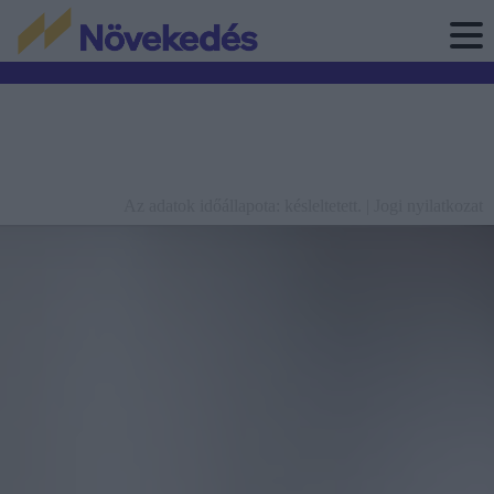
Az adatok időállapota: késleltetett. |
Jogi nyilatkozat