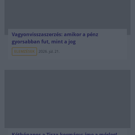
Vagyonvisszaszerzés: amikor a pénz
gyorsabban fut, mint a jog
ELEMZÉSEK
2026. júl. 21.
Kéthónapos a Tisza-kormány: íme a mérleg!