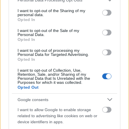
hoz olyan meglepetéseket, mint tavaly -
services and may gather and store information including but
not limited to your visit or usage behaviour. You may click to
I want to opt-out of the Sharing of my
mondta el a növekedés.hu-nak Fábián
personal data.
grant or deny consent to Google and its third-party tags to
Opted In
Ágnes, a Henkel Magyarország ügyvezető
use your data for below specified purposes in below Google
consent section.
igazgatója.
I want to opt-out of the Sale of my
Personal Data.
Opted In
I want to opt-out of processing my
Personal Data for Targeted Advertising.
Opted In
Ez egyáltalán nem lesz könnyű év – foglalta
össze tömören az idei kilátásokat a
I want to opt-out of Collection, Use,
Retention, Sale, and/or Sharing of my
növekedés.hu-nak Fábián Ágnes. A Henkel
Personal Data that Is Unrelated with the
Purposes for which it was collected.
Magyarország ügyvezető igazgatója és a Joint
Opted Out
Venture Szövetség elnöke elárulta: a
Google consents
költségstruktúrák egyáltalán nem nyugodtak
I want to allow Google to enable storage
meg.
related to advertising like cookies on web or
device identifiers in apps.