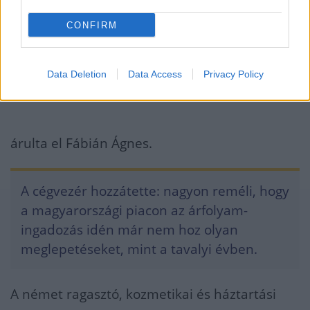
nemzetközi vállalat részei vagyunk, nem kell
CONFIRM
aggódnunk. Mivel a Henkel hosszútávú
ellátási szerződéseket tud kötni, nálunk ezen
Data Deletion
Data Access
Privacy Policy
a téren nincs bizonytalanság
árulta el Fábián Ágnes.
A cégvezér hozzátette: nagyon reméli, hogy
a magyarországi piacon az árfolyam-
ingadozás idén már nem hoz olyan
meglepetéseket, mint a tavalyi évben.
A német ragasztó, kozmetikai és háztartási