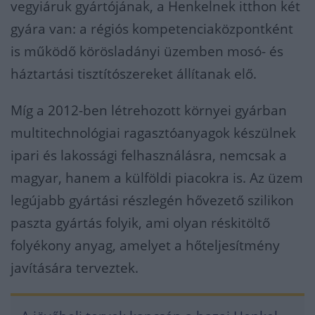
vegyiáruk gyártójának, a Henkelnek itthon két
gyára van: a régiós kompetenciaközpontként
is működő körösladányi üzemben mosó- és
háztartási tisztítószereket állítanak elő.
Míg a 2012-ben létrehozott környei gyárban
multitechnológiai ragasztóanyagok készülnek
ipari és lakossági felhasználásra, nemcsak a
magyar, hanem a külföldi piacokra is. Az üzem
legújabb gyártási részlegén hővezető szilikon
paszta gyártás folyik, ami olyan réskitöltő
folyékony anyag, amelyet a hőteljesítmény
javítására terveztek.