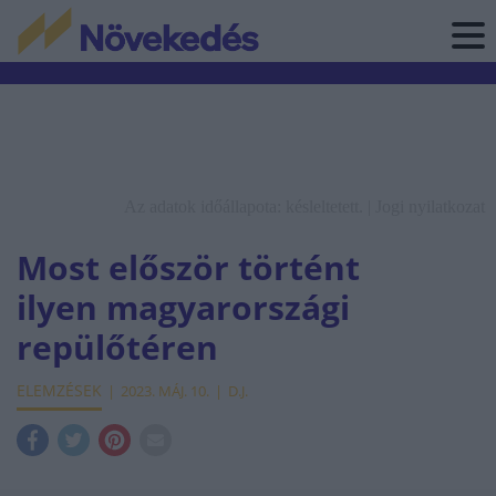
Az adatok időállapota: késleltetett. |
Jogi nyilatkozat
Most először történt
ilyen magyarországi
repülőtéren
ELEMZÉSEK
2023. MÁJ. 10.
D.J.