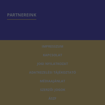
PARTNEREINK
IMPRESSZUM
KAPCSOLAT
JOGI NYILATKOZAT
ADATKEZELÉSI TÁJÉKOZTATÓ
MÉDIAAJÁNLAT
SZERZŐI JOGOK
ÁSZF