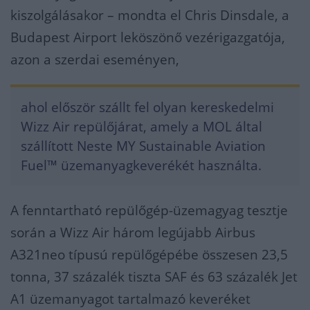
kiszolgálásakor – mondta el Chris Dinsdale, a
Budapest Airport leköszönő vezérigazgatója,
azon a szerdai eseményen,
ahol először szállt fel olyan kereskedelmi
Wizz Air repülőjárat, amely a MOL által
szállított Neste MY Sustainable Aviation
Fuel™ üzemanyagkeverékét használta.
A fenntartható repülőgép-üzemagyag tesztje
során a Wizz Air három legújabb Airbus
A321neo típusú repülőgépébe összesen 23,5
tonna, 37 százalék tiszta SAF és 63 százalék Jet
A1 üzemanyagot tartalmazó keveréket