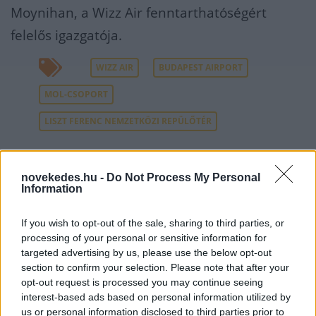
Moynihan, a Wizz Air fenntarthatóségért
felelős igazgatója.
WIZZ AIR
BUDAPEST AIRPORT
MOL-CSOPORT
LISZT FERENC NEMZETKÖZI REPÜLŐTÉR
KAPCSOLÓDÓ CIKKEK A TÉMÁBAN
novekedes.hu -
Do Not Process My Personal
Information
Budapest Airport hírek
A Budapest Airport példát mutatna a
If you wish to opt-out of the sale, sharing to third parties, or
processing of your personal or sensitive information for
többi európai repülőtérnek
targeted advertising by us, please use the below opt-out
Megvan a Budapest Airport új
section to confirm your selection. Please note that after your
opt-out request is processed you may continue seeing
vezérigazgatója
interest-based ads based on personal information utilized by
Budapest Airport: megint rengeteget
us or personal information disclosed to third parties prior to