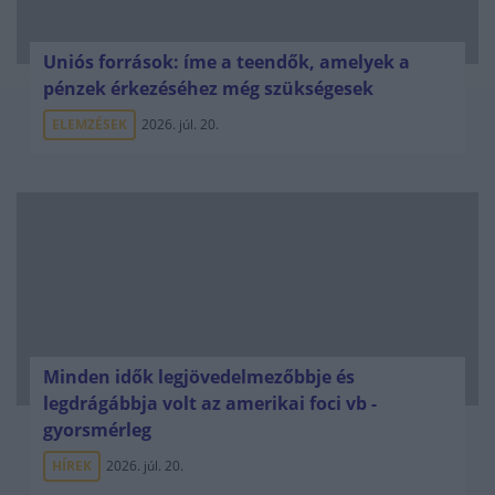
Uniós források: íme a teendők, amelyek a
pénzek érkezéséhez még szükségesek
ELEMZÉSEK
2026. júl. 20.
Minden idők legjövedelmezőbbje és
legdrágábbja volt az amerikai foci vb -
gyorsmérleg
HÍREK
2026. júl. 20.