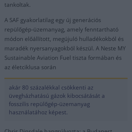
tankoltak.
A SAF gyakorlatilag egy új generációs
repülőgép-üzemanyag, amely fenntartható
módon előállított, megújuló hulladékokból és
maradék nyersanyagokból készül. A Neste MY
Sustainable Aviation Fuel tiszta formában és
az életciklusa során
akár 80 százalékkal csökkenti az
üvegházhatású gázok kibocsátását a
fosszilis repülőgép-üzemanyag
használatához képest.
Chris Dinsdale hangsúlyozta: a Budapest