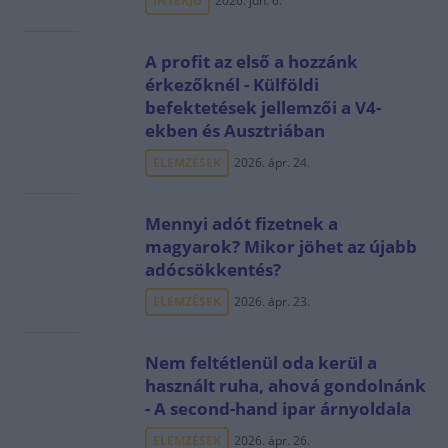
INTERJÚ
2026. jún. 6.
A profit az első a hozzánk
érkezőknél - Külföldi
befektetések jellemzői a V4-
ekben és Ausztriában
ELEMZÉSEK
2026. ápr. 24.
Mennyi adót fizetnek a
magyarok? Mikor jöhet az újabb
adócsökkentés?
ELEMZÉSEK
2026. ápr. 23.
Nem feltétlenül oda kerül a
használt ruha, ahová gondolnánk
- A second-hand ipar árnyoldala
ELEMZÉSEK
2026. ápr. 26.