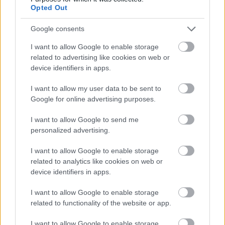
Opted Out
Hitelfordulat 2026: elzárja a pénzcsapot az
állam
Google consents
ELEMZÉSEK
2026. júl. 22.
I want to allow Google to enable storage
related to advertising like cookies on web or
device identifiers in apps.
I want to allow my user data to be sent to
Google for online advertising purposes.
I want to allow Google to send me
personalized advertising.
I want to allow Google to enable storage
related to analytics like cookies on web or
Vagyonvisszaszerzés: amikor a pénz
device identifiers in apps.
gyorsabban fut, mint a jog
I want to allow Google to enable storage
ELEMZÉSEK
2026. júl. 21.
related to functionality of the website or app.
I want to allow Google to enable storage