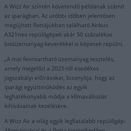
A Wizz Air szintén követendő példának számít
az iparágban. Az utóbbi időben jelentősen
megújított flottájukban található Airbus
A321neo repülőgépek akár 50 százalékos
bioüzemanyag-keverékkel is képesek repülni.
„A mai fenntartható üzemanyag tesztelés,
amely megelőzi a 2025-től esedékes
jogszabályi előírásokat, bizonyítja, hogy az
iparági együttműködés az egyik
leghatékonyabb módja a klímaváltozás
kihívásainak kezelésére.
A Wizz Air a világ egyik legfiatalabb repülőgép-
állományával és a flotta kiemelkedően