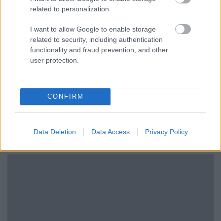
related to personalization.
I want to allow Google to enable storage
related to security, including authentication
functionality and fraud prevention, and other
user protection.
CONFIRM
Kéthónapos a Tisza-kormány: íme a mérleg!
ELEMZÉSEK
2026. júl. 21.
Data Deletion
Data Access
Privacy Policy