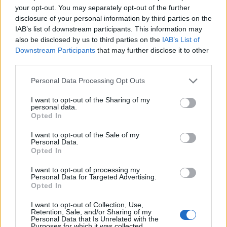
your opt-out. You may separately opt-out of the further
repülünk
disclosure of your personal information by third parties on the
A Budapest Airport bővíti a repülőtéri
IAB’s list of downstream participants. This information may
also be disclosed by us to third parties on the
IAB’s List of
e-töltő infrastruktúráját
Downstream Participants
that may further disclose it to other
third parties.
Please note that this website/app uses one or more Google
Personal Data Processing Opt Outs
services and may gather and store information including but
not limited to your visit or usage behaviour. You may click to
I want to opt-out of the Sharing of my
personal data.
grant or deny consent to Google and its third-party tags to
NÉPSZERŰ
Opted In
use your data for below specified purposes in below Google
consent section.
I want to opt-out of the Sale of my
Personal Data.
Opted In
I want to opt-out of processing my
Personal Data for Targeted Advertising.
Opted In
I want to opt-out of Collection, Use,
Retention, Sale, and/or Sharing of my
Personal Data that Is Unrelated with the
Purposes for which it was collected.