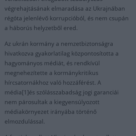
végrehajtásának elmaradása az Ukrajnában
régóta jelenlévő korrupcióból, és nem csupán
a háborús helyzetből ered.
Az ukrán kormány a nemzetbiztonságra
hivatkozva gyakorlatilag központosította a
hagyományos médiát, és rendkívül
megnehezítette a kormánykritikus
hírcsatornákhoz való hozzáférést. A
média[1]és szólásszabadság jogi garanciái
nem párosultak a kiegyensúlyozott
médiakörnyezet irányába történő
elmozdulással.