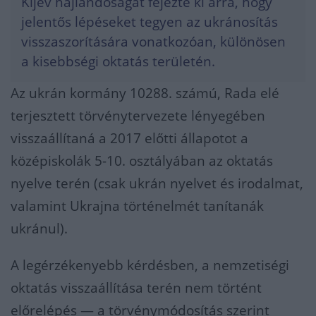
Kijev hajlandóságát fejezte ki arra, hogy
jelentős lépéseket tegyen az ukránosítás
visszaszorítására vonatkozóan, különösen
a kisebbségi oktatás területén.
Az ukrán kormány 10288. számú, Rada elé
terjesztett törvénytervezete lényegében
visszaállítaná a 2017 előtti állapotot a
középiskolák 5-10. osztályában az oktatás
nyelve terén (csak ukrán nyelvet és irodalmat,
valamint Ukrajna történelmét tanítanák
ukránul).
A legérzékenyebb kérdésben, a nemzetiségi
oktatás visszaállítása terén nem történt
előrelépés — a törvénymódosítás szerint