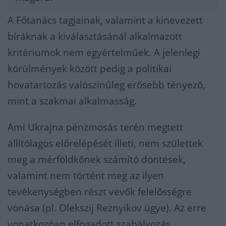
A Főtanács tagjainak, valamint a kinevezett
bíráknak a kiválasztásánál alkalmazott
kritériumok nem egyértelműek. A jelenlegi
körülmények között pedig a politikai
hovatartozás valószínűleg erősebb tényező,
mint a szakmai alkalmasság.
Ami Ukrajna pénzmosás terén megtett
állítólagos előrelépését illeti, nem születtek
meg a mérföldkőnek számító döntések,
valamint nem történt meg az ilyen
tevékenységben részt vevők felelősségre
vonása (pl. Olekszij Reznyikov ügye). Az erre
vonatkozóan elfogadott szabályozás