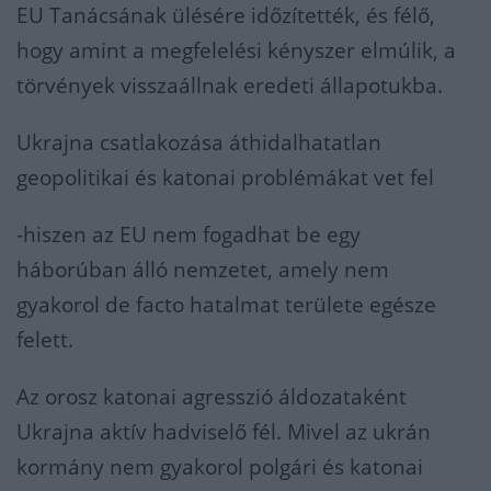
EU Tanácsának ülésére időzítették, és félő,
hogy amint a megfelelési kényszer elmúlik, a
törvények visszaállnak eredeti állapotukba.
Ukrajna csatlakozása áthidalhatatlan
geopolitikai és katonai problémákat vet fel
-hiszen az EU nem fogadhat be egy
háborúban álló nemzetet, amely nem
gyakorol de facto hatalmat területe egésze
felett.
Az orosz katonai agresszió áldozataként
Ukrajna aktív hadviselő fél. Mivel az ukrán
kormány nem gyakorol polgári és katonai