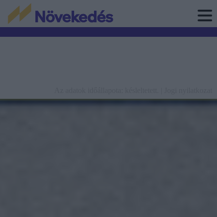
Az adatok időállapota: késleltetett. |
Jogi nyilatkozat