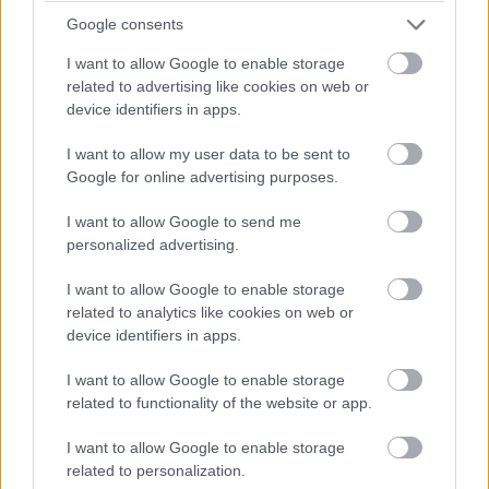
megkezdését javasolta azzal egy időben, hogy
Google consents
november elején közzétette éves
I want to allow Google to enable storage
országjelentését. Charles Michel, az Európai
related to advertising like cookies on web or
Tanács elnöke ugyanakkor ragaszkodik ahhoz,
device identifiers in apps.
hogy az uniós vezetők e heti találkozóján
I want to allow my user data to be sent to
Ukrajna uniós tagsághoz vezető útja legyen az
Google for online advertising purposes.
első napirendi pont — a 2030-as dátumot
I want to allow Google to send me
helyezve kilátásba - olvashatü a Magyar
personalized advertising.
Külügyi Intézet elemzésében.
I want to allow Google to enable storage
related to analytics like cookies on web or
Magyarország egyetértett az Európai Bizottság
device identifiers in apps.
november 8-i jelentésével, amely igen
I want to allow Google to enable storage
related to functionality of the website or app.
kedvezőtlen képet fest Ukrajna jövőjéről.
I want to allow Google to enable storage
A Magyar Külügyi Intézet (MKI) a jelentést
related to personalization.