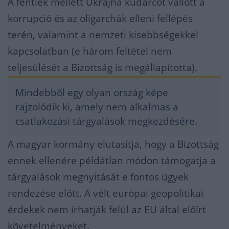
A fentiek mellett Ukrajna kudarcot vallott a
korrupció és az oligarchák elleni fellépés
terén, valamint a nemzeti kisebbségekkel
kapcsolatban (e három feltétel nem
teljesülését a Bizottság is megállapította).
Mindebből egy olyan ország képe
rajzolódik ki, amely nem alkalmas a
csatlakozási tárgyalások megkezdésére.
A magyar kormány elutasítja, hogy a Bizottság
ennek ellenére példátlan módon támogatja a
tárgyalások megnyitását e fontos ügyek
rendezése előtt. A vélt európai geopolitikai
érdekek nem írhatják felül az EU által előírt
követelményeket.