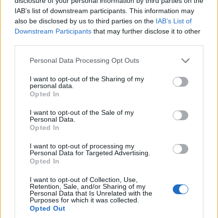
disclosure of your personal information by third parties on the
normáknak való megfelelés kapcsán olyan
IAB’s list of downstream participants. This information may
also be disclosed by us to third parties on the
IAB’s List of
súlyos problémákkal küzd, amelyek teljesen
Downstream Participants
that may further disclose it to other
alkalmatlanná teszik a csatlakozási
third parties.
tárgyalások megkezdésére. A Magyar
Please note that this website/app uses one or more Google
Personal Data Processing Opt Outs
services and may gather and store information including but
Külügyi Intézet szerint Ukrajna jövőjéről
not limited to your visit or usage behaviour. You may click to
I want to opt-out of the Sharing of my
personal data.
alkotott világos kép és az EU konkrét
grant or deny consent to Google and its third-party tags to
Opted In
use your data for below specified purposes in below Google
tervének hiányában meglehetősen
consent section.
I want to opt-out of the Sale of my
elhamarkodott az ország uniós tagságáról
Personal Data.
Opted In
tárgyalni.
I want to opt-out of processing my
Personal Data for Targeted Advertising.
Opted In
I want to opt-out of Collection, Use,
Az Európai Bizottság az Ukrajnával és
Retention, Sale, and/or Sharing of my
Personal Data that Is Unrelated with the
Purposes for which it was collected.
Moldovával folytatott csatlakozási tárgyalások
Opted Out