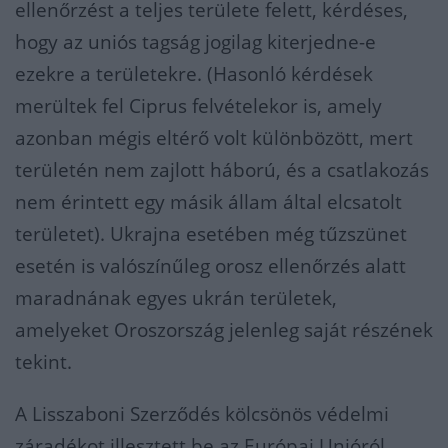
ellenőrzést a teljes területe felett, kérdéses,
hogy az uniós tagság jogilag kiterjedne-e
ezekre a területekre. (Hasonló kérdések
merültek fel Ciprus felvételekor is, amely
azonban mégis eltérő volt különbözött, mert
területén nem zajlott háború, és a csatlakozás
nem érintett egy másik állam által elcsatolt
területet). Ukrajna esetében még tűzszünet
esetén is valószínűleg orosz ellenőrzés alatt
maradnának egyes ukrán területek,
amelyeket Oroszország jelenleg saját részének
tekint.
A Lisszaboni Szerződés kölcsönös védelmi
záradékot illesztett be az Európai Unióról