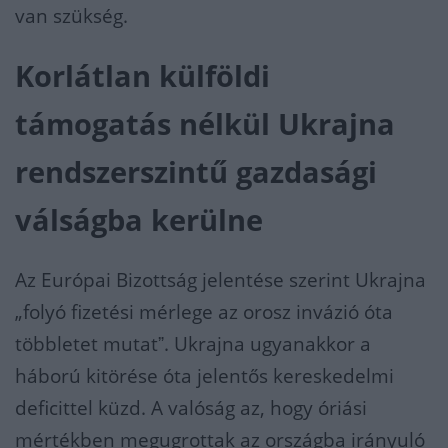
van szükség.
Korlátlan külföldi
támogatás nélkül Ukrajna
rendszerszintű gazdasági
válságba kerülne
Az Európai Bizottság jelentése szerint Ukrajna
„folyó fizetési mérlege az orosz invázió óta
többletet mutatˮ. Ukrajna ugyanakkor a
háború kitörése óta jelentős kereskedelmi
deficittel küzd. A valóság az, hogy óriási
mértékben megugrottak az országba irányuló