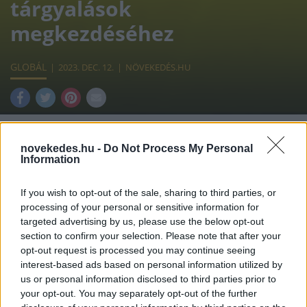
tárgyalások
megkezdéséhez
GLOBÁL
2023. DEC. 12.
NÖVEKEDÉS.HU
novekedes.hu -
Do Not Process My Personal
Information
A rovat támogatója:
If you wish to opt-out of the sale, sharing to third parties, or
processing of your personal or sensitive information for
targeted advertising by us, please use the below opt-out
section to confirm your selection. Please note that after your
opt-out request is processed you may continue seeing
A háborúban álló, rendkívül meggyengült
interest-based ads based on personal information utilized by
pénzügyi és politikai helyzetben lévő
us or personal information disclosed to third parties prior to
your opt-out. You may separately opt-out of the further
Ukrajna a kormányzás és az európai