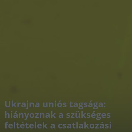
Ukrajna uniós tagsága:
hiányoznak a szükséges
feltételek a csatlakozási