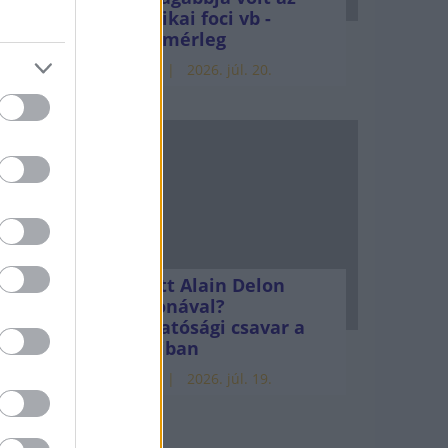
amerikai foci vb -
gyorsmérleg
HÍREK
2026. júl. 20.
Mi lett Alain Delon
vagyonával?
Adóhatósági csavar a
sztoriban
HÍREK
2026. júl. 19.