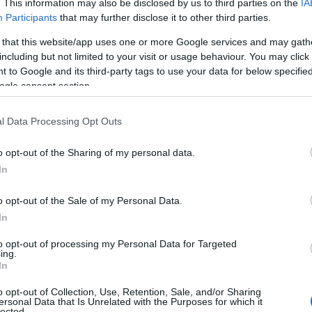
. This information may also be disclosed by us to third parties on the
IA
Participants
that may further disclose it to other third parties.
ező ciklusban mindenképp sor
 that this website/app uses one or more Google services and may gath
including but not limited to your visit or usage behaviour. You may click 
 to Google and its third-party tags to use your data for below specifi
ogle consent section.
ó megerősítette, hogy szankcióként zajvédelmi díja
l Data Processing Opt Outs
lamint az érintett lakosság számára újból meghird
o opt-out of the Sharing of my personal data.
i programot.
In
o opt-out of the Sale of my Personal Data.
In
ENC REPÜLŐTÉR
TARLÓS ISTVÁN
ÉJSZAKAI REPÜLÉSI TILALOM
to opt-out of processing my Personal Data for Targeted
ing.
EK A TÉMÁBAN
In
o opt-out of Collection, Use, Retention, Sale, and/or Sharing
garoControl véleménye a Budapest Airportról
ersonal Data that Is Unrelated with the Purposes for which it
lected.