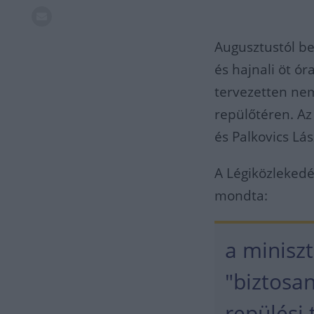
Augusztustól bev
és hajnali öt ó
tervezetten nem
repülőtéren. Az
és Palkovics Lás
A Légiközlekedé
mondta:
a miniszt
"biztosa
repülési 