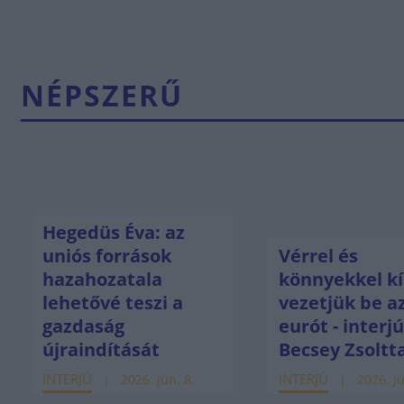
NÉPSZERŰ
Hegedüs Éva: az
uniós források
Vérrel és
hazahozatala
könnyekkel kí
lehetővé teszi a
vezetjük be a
gazdaság
eurót - interj
újraindítását
Becsey Zsoltt
INTERJÚ
INTERJÚ
2026. jún. 8.
2026. jú