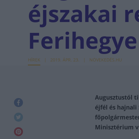
éjszakai 
Ferihegy
HÍREK
2019. ÁPR. 23.
NÖVEKEDÉS.HU
Augusztustól ti
éjfél és hajnal
főpolgármester
Minisztérium v