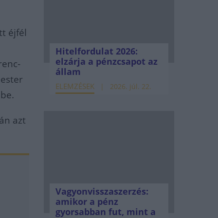
t éjfél
Hitelfordulat 2026:
elzárja a pénzcsapot az
renc-
állam
mester
ELEMZÉSEK
2026. júl. 22.
 be.
án azt
Vagyonvisszaszerzés:
amikor a pénz
gyorsabban fut, mint a