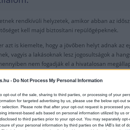
etnek rendkívüli helyzetek, amikor abban az idős
hetőséget kell majd biztosítani repülőgépeknek.
r azt is kiemelte, hogy a jövőben helyt adnak az 
ek, vagyis a lakásoknak lesz jogosultságok a hang
ennyiben nem fogadják el a hivatalosan megállap
vül támogatják a zajcsökkentést célzó nyílászáró c
s.hu -
Do Not Process My Personal Information
 a zajvédelmi díjból és a szankciók révén befolyt
to opt-out of the sale, sharing to third parties, or processing of your per
formation for targeted advertising by us, please use the below opt-out s
dta, hogy
r selection. Please note that after your opt-out request is processed y
eing interest-based ads based on personal information utilized by us or
disclosed to third parties prior to your opt-out. You may separately opt-
losure of your personal information by third parties on the IAB’s list of
 gyorsforgalmi út korszerűsítésé