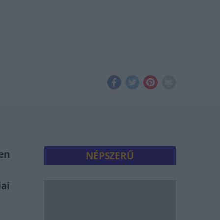
ren
NÉPSZERŰ
n
iai