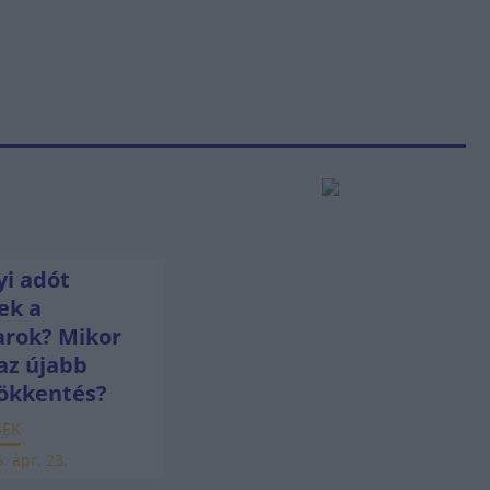
i adót
ek a
rok? Mikor
az újabb
ökkentés?
SEK
. ápr. 23.