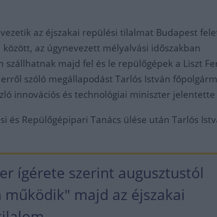
ezetik az éjszakai repülési tilalmat Budapest felet
ra között, az úgynevezett mélyalvási időszakban
 szállhatnak majd fel és le repülőgépek a Liszt Fe
 erről szóló megállapodást Tarlós István főpolgár
zló innovációs és technológiai miniszter jelentette
si és Repülőgépipari Tanács ülése után Tarlós Istv
er ígérete szerint augusztustól
n működik" majd az éjszakai
tilalom.