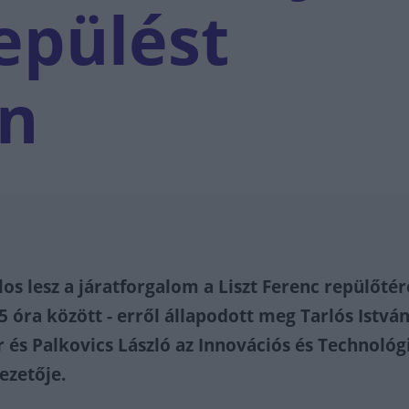
repülést
en
los lesz a járatforgalom a Liszt Ferenc repülőté
i 5 óra között - erről állapodott meg Tarlós Istvá
 és Palkovics László az Innovációs és Technológ
ezetője.