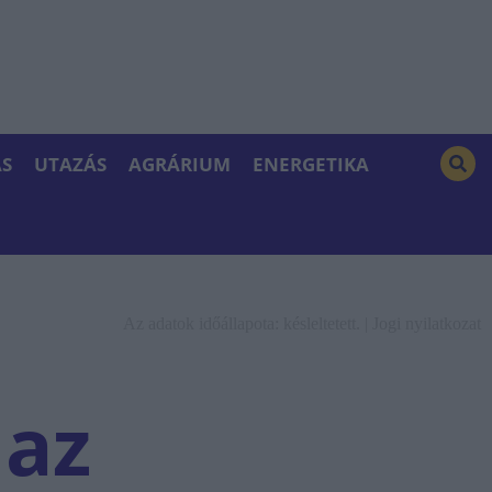
S
UTAZÁS
AGRÁRIUM
ENERGETIKA
Az adatok időállapota: késleltetett. |
Jogi nyilatkozat
 az