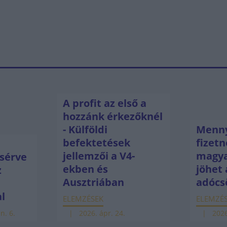
A profit az első a
hozzánk érkezőknél
- Külföldi
Menny
befektetések
fizetn
jellemzői a V4-
magya
sérve
ekben és
jöhet 
z
Ausztriában
adócs
ú
al
ELEMZÉSEK
ELEMZÉ
n. 6.
2026. ápr. 24.
2026