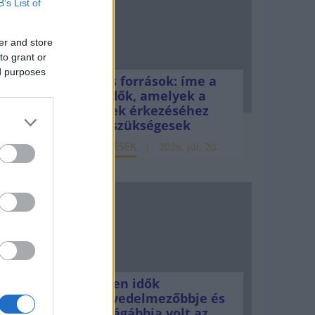
B’s List of
er and store
to grant or
ed purposes
Uniós források: íme a
teendők, amelyek a
pénzek érkezéséhez
t
még szükségesek
etik az
ELEMZÉSEK
2026. júl. 20.
Minden idők
legjövedelmezőbbje és
legdrágábbja volt az