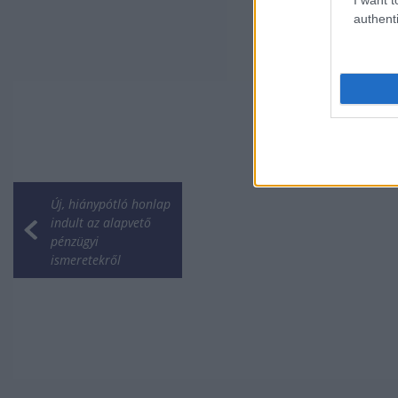
authenti
Új, hiánypótló honlap
indult az alapvető
pénzügyi
ismeretekről