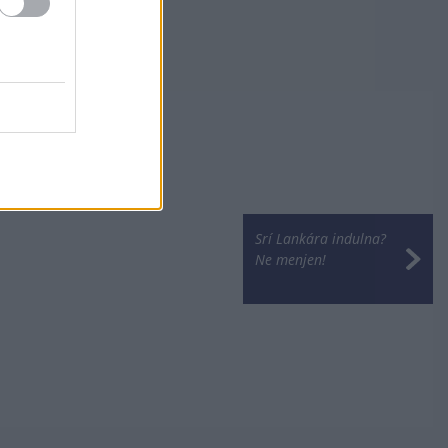
Srí Lankára indulna?
Ne menjen!