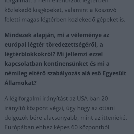
forgalmat, a nem ellenőrzött légtérben
közlekedő kisgépeket, valamint a Koszovó
feletti magas légtérben közlekedő gépeket is.
Mindezek alapján, mi a véleménye az
európai légtér töredezettségéről, a
légtérblokkokról? Mi jellemzi ezzel
kapcsolatban kontinensünket és mi a
némileg eltérő szabályozás alá eső Egyesült
Államokat?
A légiforgalmi irányítást az USA-ban 20
irányító központ végzi, úgy hogy az ottani
dolgozók bére alacsonyabb, mint az ittenieké.
Európában ehhez képes 60 központból