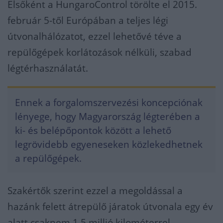
Elsőként a HungaroControl törölte el 2015.
február 5-től Európában a teljes légi
útvonalhálózatot, ezzel lehetővé téve a
repülőgépek korlátozások nélküli, szabad
légtérhasználatát.
Ennek a forgalomszervezési koncepciónak
lényege, hogy Magyarország légterében a
ki- és belépőpontok között a lehető
legrövidebb egyeneseken közlekedhetnek
a repülőgépek.
Szakértők szerint ezzel a megoldással a
hazánk felett átrepülő járatok útvonala egy év
alatt csaknem 1,5 millió kilométerrel