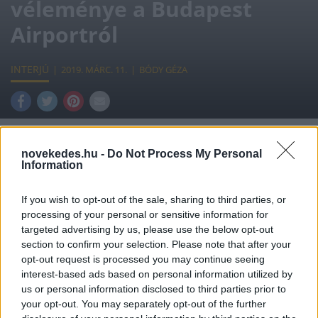
véleménye a Budapest
Airportról
INTERJÚ
2019. MÁRC. 11.
BÓDY GÉZA
novekedes.hu -
Do Not Process My Personal
Information
Hatalmasra duzzadt Magyarország
légterében a forgalom. Ez pedig folyamatos
If you wish to opt-out of the sale, sharing to third parties, or
processing of your personal or sensitive information for
humánerőforrás, technológiai és innovációs
targeted advertising by us, please use the below opt-out
kihívások elé állítja a HungaroControlt -
section to confirm your selection. Please note that after your
opt-out request is processed you may continue seeing
nyilatkozta a Növekedés.hu-nak Szepessy
interest-based ads based on personal information utilized by
Kornél, az állam kizárólagos tulajdonában
us or personal information disclosed to third parties prior to
your opt-out. You may separately opt-out of the further
levő, légi navigációs szolgáltatásokat ellátó