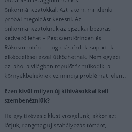
budapesti és agglomerációs
önkormányzatokkal. Azt látom, mindenki
próbál megoldást keresni. Az
önkormányzatoknak az éjszakai bezárás
kedvező lehet – Pestszentlőrincen és
Rákosmentén –, míg más érdekcsoportok
elképzelései ezzel ütközhetnek. Nem egyedi
ez, ahol a világban repülőtér működik, a
környékbelieknek ez mindig problémát jelent.
Ezen kívül milyen új kihívásokkal kell
szembenézniük?
Ha egy tízéves ciklust vizsgálunk, akkor azt
látjuk, rengeteg új szabályozás történt,