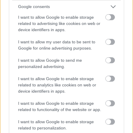
példa is van Európában.
Google consents
I want to allow Google to enable storage
related to advertising like cookies on web or
Néhány repteret be is zárnak ilyenkor,
device identifiers in apps.
hiszen légiforgalmi irányítás sincs, amelyik
I want to allow my user data to be sent to
koordinálná a le és a felszállást. Ez egy
Google for online advertising purposes.
politikai kérdés, amely most napirendre
került, és minden létesítmény úgy üzemel
I want to allow Google to send me
personalized advertising.
majd, ahogy a jogszabályok előírják.
I want to allow Google to enable storage
related to analytics like cookies on web or
A HungaroControl(HC) az aktuális szabályok
device identifiers in apps.
szigorú betartása mellett végzi a munkáját, ha
I want to allow Google to enable storage
kell , akkor átalakítjuk a munkaszervezést. A
related to functionality of the website or app.
szabályozási folyamatban pedig
I want to allow Google to enable storage
természetesen szakmai támogatásunkról
related to personalization.