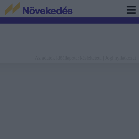
Az adatok időállapota: késleltetett. |
Jogi nyilatkozat