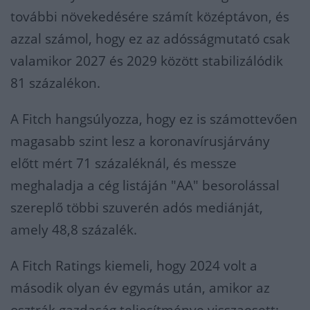
további növekedésére számít középtávon, és
azzal számol, hogy ez az adósságmutató csak
valamikor 2027 és 2029 között stabilizálódik
81 százalékon.
A Fitch hangsúlyozza, hogy ez is számottevően
magasabb szint lesz a koronavírusjárvány
előtt mért 71 százaléknál, és messze
meghaladja a cég listáján "AA" besorolással
szereplő többi szuverén adós mediánját,
amely 48,8 százalék.
A Fitch Ratings kiemeli, hogy 2024 volt a
második olyan év egymás után, amikor az