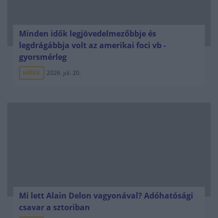
Minden idők legjövedelmezőbbje és
legdrágábbja volt az amerikai foci vb -
gyorsmérleg
HÍREK
2026. júl. 20.
Mi lett Alain Delon vagyonával? Adóhatósági
csavar a sztoriban