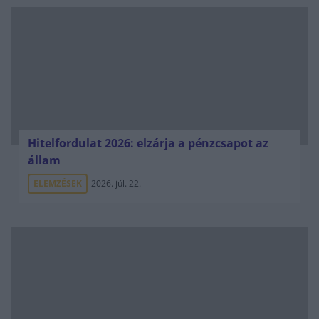
Hitelfordulat 2026: elzárja a pénzcsapot az
állam
ELEMZÉSEK
2026. júl. 22.