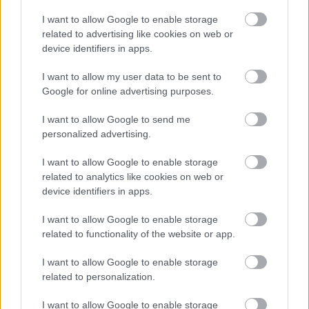
továbbra is elsőrendű befektetői szintnek
I want to allow Google to enable storage
számító "AA"-ra vette vissza Ausztria hosszú
related to advertising like cookies on web or
távú külső államadósság-kötelezettségeinek
device identifiers in apps.
besorolását. Az új szuverén osztályzat kilátása
I want to allow my user data to be sent to
stabil.
Google for online advertising purposes.
I want to allow Google to send me
A Fitch Ratings a leminősítéshez fűzött
personalized advertising.
indoklásában kiemelte, hogy Ausztria
költségvetési és makrogazdasági kilátásai
I want to allow Google to enable storage
related to analytics like cookies on web or
tovább romlottak az előző osztályzati
device identifiers in apps.
felülvizsgálat óta.
I want to allow Google to enable storage
A tavalyi államháztartási hiány elérte a hazai
related to functionality of the website or app.
össztermék 4,7 százalékát, vagyis jelentősen
I want to allow Google to enable storage
meghaladta a Fitch Ratings által
related to personalization.
valószínűsített 3,7 százalékot - áll az
I want to allow Google to enable storage