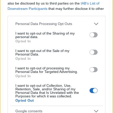
HÍREK
2025. JÚN. 7.
MTI
also be disclosed by us to third parties on the
IAB’s List of
Downstream Participants
that may further disclose it to other
third parties.
Please note that this website/app uses one or more Google
Personal Data Processing Opt Outs
services and may gather and store information including but
not limited to your visit or usage behaviour. You may click to
I want to opt-out of the Sharing of my
personal data.
Leminősítette Ausztriát a Fitch Ratings. A
grant or deny consent to Google and its third-party tags to
Opted In
use your data for below specified purposes in below Google
nemzetközi hitelminősítő mindenekelőtt a
consent section.
I want to opt-out of the Sale of my
vártnál sokkal gyengébb osztrák
Personal Data.
Opted In
közfinanszírozási és reálgazdasági
I want to opt-out of processing my
teljesítménnyel indokolta a lépést.
Personal Data for Targeted Advertising.
Opted In
I want to opt-out of Collection, Use,
Retention, Sale, and/or Sharing of my
Personal Data that Is Unrelated with the
Purposes for which it was collected.
A Fitch péntek éjjel Londonban bejelentette,
Opted Out
hogy az eddigi "AA plusz"-ról egy fokozattal a
Google consents