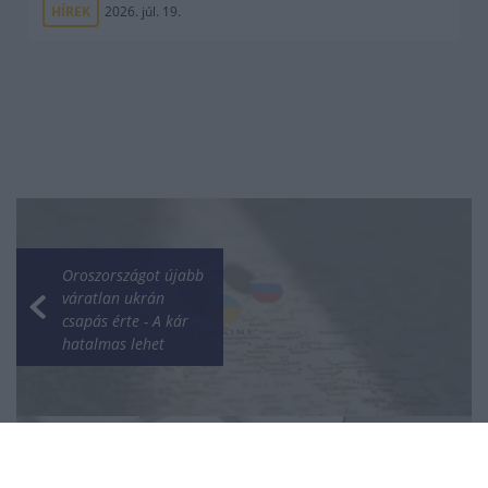
HÍREK
2026. júl. 19.
Oroszországot újabb
váratlan ukrán
csapás érte - A kár
hatalmas lehet