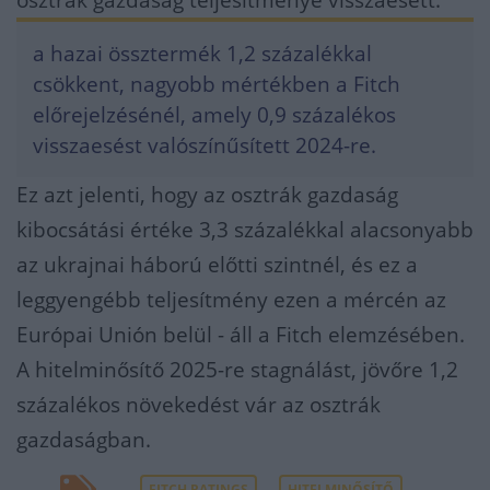
osztrák gazdaság teljesítménye visszaesett:
a hazai össztermék 1,2 százalékkal
csökkent, nagyobb mértékben a Fitch
előrejelzésénél, amely 0,9 százalékos
visszaesést valószínűsített 2024-re.
Ez azt jelenti, hogy az osztrák gazdaság
kibocsátási értéke 3,3 százalékkal alacsonyabb
az ukrajnai háború előtti szintnél, és ez a
leggyengébb teljesítmény ezen a mércén az
Európai Unión belül - áll a Fitch elemzésében.
A hitelminősítő 2025-re stagnálást, jövőre 1,2
százalékos növekedést vár az osztrák
gazdaságban.
FITCH RATINGS
HITELMINŐSÍTŐ