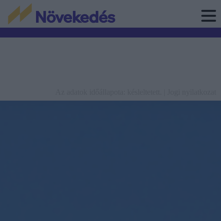
Az adatok időállapota: késleltetett. |
Jogi nyilatkozat