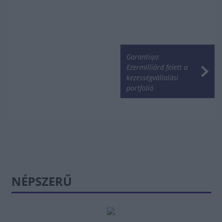
Garantiqa:
Ezermilliárd felett a
kezességvállalási
portfolió
NÉPSZERŰ