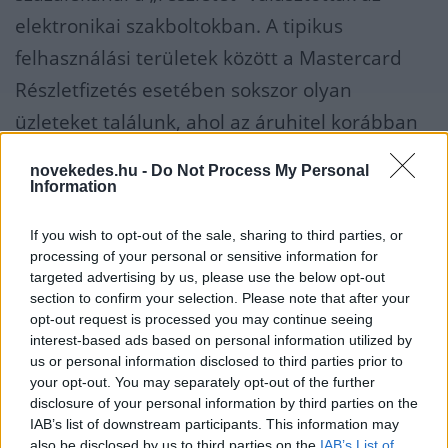
elektronikai szakboltokban. A tipikus
felhasználási területek között a Mastercard
Részletfizetés esetében sokszor olyan
üzleteket találunk, ahol az áruhitel korábban
megszokott volt (ilyenek például a
novekedes.hu -
Do Not Process My Personal
bútorkereskedők), ám a kártyabirtokosok új
Information
területeken is gyakorta használják a
If you wish to opt-out of the sale, sharing to third parties, or
szolgáltatást. A kerékpár- vagy a motoros
processing of your personal or sensitive information for
targeted advertising by us, please use the below opt-out
boltok és szervizek esetében például a
section to confirm your selection. Please note that after your
hitelkártyás tranzakciók 6 százaléka zárul
opt-out request is processed you may continue seeing
interest-based ads based on personal information utilized by
részletfizetéssel.
us or personal information disclosed to third parties prior to
your opt-out. You may separately opt-out of the further
ERSTE BANK
disclosure of your personal information by third parties on the
IAB’s list of downstream participants. This information may
also be disclosed by us to third parties on the
IAB’s List of