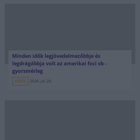
Minden idők legjövedelmezőbbje és
legdrágábbja volt az amerikai foci vb -
gyorsmérleg
HÍREK
2026. júl. 20.