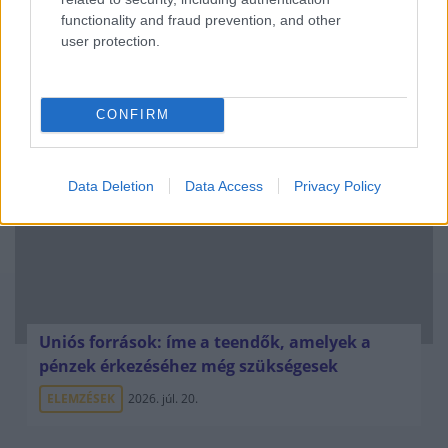
functionality and fraud prevention, and other
user protection.
Kéthónapos a Tisza-kormány: íme a mérleg!
ELEMZÉSEK
2026. júl. 21.
CONFIRM
Data Deletion
Data Access
Privacy Policy
Uniós források: íme a teendők, amelyek a
pénzek érkezéséhez még szükségesek
ELEMZÉSEK
2026. júl. 20.