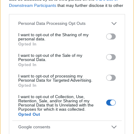
Downstream Participants
that may further disclose it to other
third parties.
NÉPSZERŰ
Please note that this website/app uses one or more Google
Personal Data Processing Opt Outs
services and may gather and store information including but
not limited to your visit or usage behaviour. You may click to
I want to opt-out of the Sharing of my
personal data.
grant or deny consent to Google and its third-party tags to
Opted In
use your data for below specified purposes in below Google
consent section.
I want to opt-out of the Sale of my
Personal Data.
Opted In
I want to opt-out of processing my
Personal Data for Targeted Advertising.
Opted In
Hitelfordulat 2026: elzárja a pénzcsapot az
I want to opt-out of Collection, Use,
állam
Retention, Sale, and/or Sharing of my
Personal Data that Is Unrelated with the
Purposes for which it was collected.
ELEMZÉSEK
2026. júl. 22.
Opted Out
Google consents