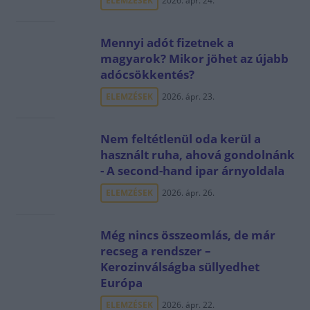
ELEMZÉSEK
2026. ápr. 24.
Mennyi adót fizetnek a
magyarok? Mikor jöhet az újabb
adócsökkentés?
ELEMZÉSEK
2026. ápr. 23.
Nem feltétlenül oda kerül a
használt ruha, ahová gondolnánk
- A second-hand ipar árnyoldala
ELEMZÉSEK
2026. ápr. 26.
Még nincs összeomlás, de már
recseg a rendszer –
Kerozinválságba süllyedhet
Európa
ELEMZÉSEK
2026. ápr. 22.