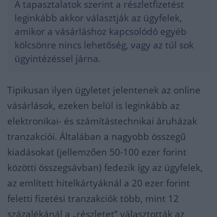
A tapasztalatok szerint a részletfizetést
leginkább akkor választják az ügyfelek,
amikor a vásárláshoz kapcsolódó egyéb
kölcsönre nincs lehetőség, vagy az túl sok
ügyintézéssel járna.
Tipikusan ilyen ügyletet jelentenek az online
vásárlások, ezeken belül is leginkább az
elektronikai- és számítástechnikai áruházak
tranzakciói. Általában a nagyobb összegű
kiadásokat (jellemzően 50-100 ezer forint
közötti összegsávban) fedezik így az ügyfelek,
az említett hitelkártyáknál a 20 ezer forint
feletti fizetési tranzakciók több, mint 12
százalékánál a „részletet” választották az