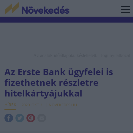
Az adatok időállapota: késleltetett. |
Jogi nyilatkozat
Az Erste Bank ügyfelei is
fizethetnek részletre
hitelkártyájukkal
HÍREK
2020. OKT. 1.
NÖVEKEDÉS.HU