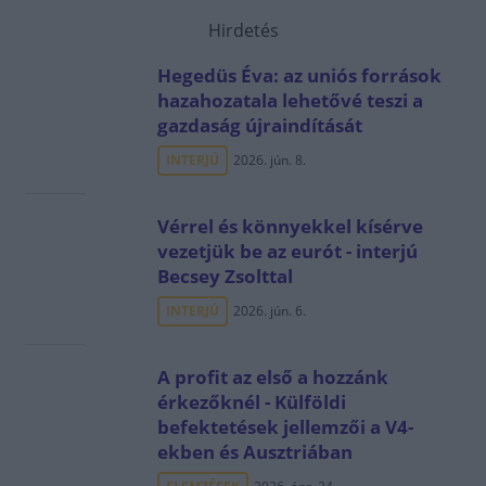
Hirdetés
Hegedüs Éva: az uniós források
hazahozatala lehetővé teszi a
gazdaság újraindítását
INTERJÚ
2026. jún. 8.
Vérrel és könnyekkel kísérve
vezetjük be az eurót - interjú
Becsey Zsolttal
INTERJÚ
2026. jún. 6.
A profit az első a hozzánk
érkezőknél - Külföldi
befektetések jellemzői a V4-
ekben és Ausztriában