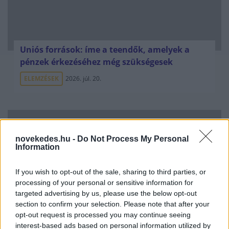
Uniós források: íme a teendők, amelyek a
pénzek érkezéséhez még szükségesek
ELEMZÉSEK
2026. júl. 20.
novekedes.hu -
Do Not Process My Personal
Information
If you wish to opt-out of the sale, sharing to third parties, or
processing of your personal or sensitive information for
targeted advertising by us, please use the below opt-out
Minden idők legjövedelmezőbbje és
section to confirm your selection. Please note that after your
legdrágábbja volt az amerikai foci vb -
opt-out request is processed you may continue seeing
gyorsmérleg
interest-based ads based on personal information utilized by