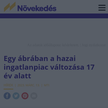
Az adatok időállapota: késleltetett. |
Jogi nyilatkozat
Egy ábrában a hazai
ingatlanpiac változása 17
év alatt
HÍREK
2023. MÁRC. 13.
MTI