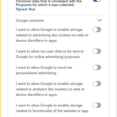
Personal Data that Is Unrelated with the
Purposes for which it was collected.
Opted Out
Google consents
"A magyar biztosítás
I want to allow Google to enable storage
talán
related to advertising like cookies on web or
legbonyolultabb ügye
device identifiers in apps.
lehet az M1-es
baleset"
I want to allow my user data to be sent to
Google for online advertising purposes.
I want to allow Google to send me
personalized advertising.
Joe Biden
I want to allow Google to enable storage
nyugtatgatja a
related to analytics like cookies on web or
piacokat a
device identifiers in apps.
bankcsődök miatt
I want to allow Google to enable storage
related to functionality of the website or app.