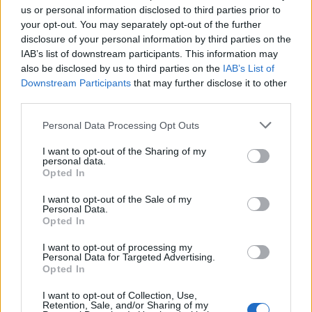
us or personal information disclosed to third parties prior to
HÍREK
2026. júl. 20.
your opt-out. You may separately opt-out of the further
disclosure of your personal information by third parties on the
IAB’s list of downstream participants. This information may
also be disclosed by us to third parties on the
IAB’s List of
Downstream Participants
that may further disclose it to other
third parties.
Please note that this website/app uses one or more Google
Personal Data Processing Opt Outs
services and may gather and store information including but
not limited to your visit or usage behaviour. You may click to
I want to opt-out of the Sharing of my
personal data.
grant or deny consent to Google and its third-party tags to
Opted In
use your data for below specified purposes in below Google
Mi lett Alain Delon vagyonával? Adóhatósági
consent section.
I want to opt-out of the Sale of my
csavar a sztoriban
Personal Data.
Opted In
HÍREK
2026. júl. 19.
I want to opt-out of processing my
Personal Data for Targeted Advertising.
Opted In
I want to opt-out of Collection, Use,
Retention, Sale, and/or Sharing of my