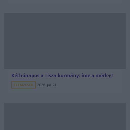
Kéthónapos a Tisza-kormány: íme a mérleg!
ELEMZÉSEK
2026. júl. 21.