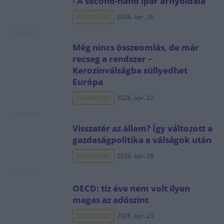
- A second-hand ipar árnyoldala
ELEMZÉSEK
2026. ápr. 26.
Még nincs összeomlás, de már
recseg a rendszer –
Kerozinválságba süllyedhet
Európa
ELEMZÉSEK
2026. ápr. 22.
Visszatér az állam? Így változott a
gazdaságpolitika a válságok után
ELEMZÉSEK
2026. ápr. 28.
OECD: tíz éve nem volt ilyen
magas az adószint
ELEMZÉSEK
2026. ápr. 23.