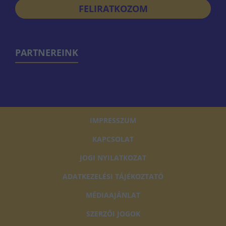
FELIRATKOZOM
PARTNEREINK
IMPRESSZUM
KAPCSOLAT
JOGI NYILATKOZAT
ADATKEZELÉSI TÁJÉKOZTATÓ
MÉDIAAJÁNLAT
SZERZŐI JOGOK