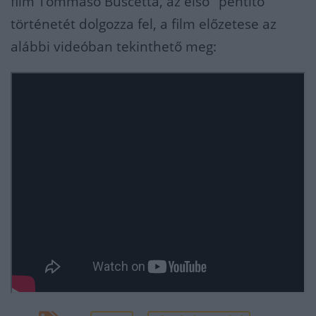
film Tommaso Buscetta, az első "pentito"
történetét dolgozza fel, a film előzetese az
alábbi videóban tekinthető meg: