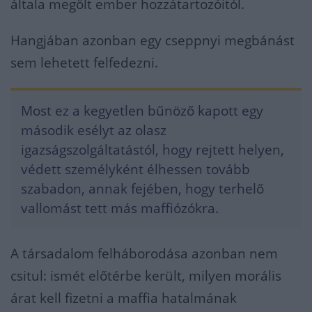
általa megölt ember hozzátartozóitól.
Hangjában azonban egy cseppnyi megbánást
sem lehetett felfedezni.
Most ez a kegyetlen bűnöző kapott egy
második esélyt az olasz
igazságszolgáltatástól, hogy rejtett helyen,
védett személyként élhessen tovább
szabadon, annak fejében, hogy terhelő
vallomást tett más maffiózókra.
A társadalom felháborodása azonban nem
csitul: ismét előtérbe került, milyen morális
árat kell fizetni a maffia hatalmának