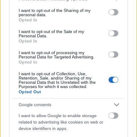
Vagyonvisszaszerzés: amikor a pénz
services and may gather and store information including but
gyorsabban fut, mint a jog
not limited to your visit or usage behaviour. You may click to
I want to opt-out of the Sharing of my
personal data.
grant or deny consent to Google and its third-party tags to
ELEMZÉSEK
2026. júl. 21.
Opted In
use your data for below specified purposes in below Google
consent section.
I want to opt-out of the Sale of my
Personal Data.
Opted In
I want to opt-out of processing my
Personal Data for Targeted Advertising.
Opted In
I want to opt-out of Collection, Use,
Retention, Sale, and/or Sharing of my
Personal Data that Is Unrelated with the
Purposes for which it was collected.
Opted Out
Kéthónapos a Tisza-kormány: íme a mérleg!
Google consents
ELEMZÉSEK
2026. júl. 21.
I want to allow Google to enable storage
related to advertising like cookies on web or
device identifiers in apps.