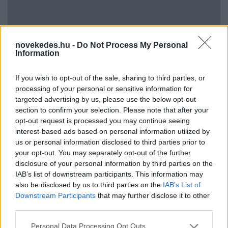
novekedes.hu -
Do Not Process My Personal
Information
Hitelfordulat 2026: elzárja a pénzcsapot az
If you wish to opt-out of the sale, sharing to third parties, or
állam
processing of your personal or sensitive information for
targeted advertising by us, please use the below opt-out
ELEMZÉSEK
2026. júl. 22.
section to confirm your selection. Please note that after your
opt-out request is processed you may continue seeing
interest-based ads based on personal information utilized by
us or personal information disclosed to third parties prior to
your opt-out. You may separately opt-out of the further
disclosure of your personal information by third parties on the
IAB’s list of downstream participants. This information may
also be disclosed by us to third parties on the
IAB’s List of
Downstream Participants
that may further disclose it to other
third parties.
Please note that this website/app uses one or more Google
Personal Data Processing Opt Outs