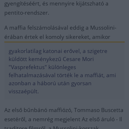
gyengítéséért, és mennyire kijátszható a
pentito-rendszer.
A maffia felszámolásával eddig a Mussolini-
érában értek el komoly sikereket, amikor
gyakorlatilag katonai erővel, a szigetre
küldött keménykezű Cesare Mori
"Vasprefektus" különleges
felhatalmazásával törték le a maffiát, ami
azonban a háború után gyorsan
visszaépült.
Az első bűnbánó maffiózó, Tommaso Buscetta
esetéről, a nemrég megjelent Az első áruló - Il
traditore filmről, a Mussolini-korszak