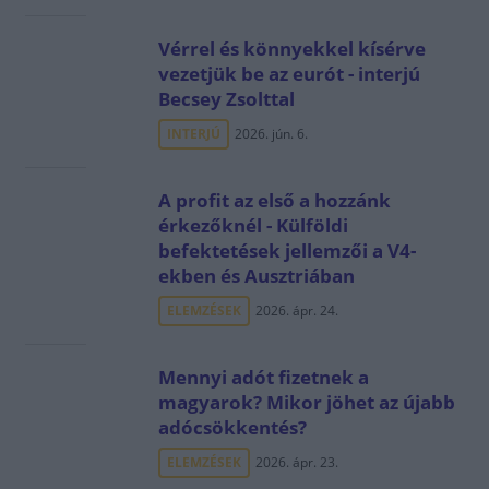
Vérrel és könnyekkel kísérve
vezetjük be az eurót - interjú
Becsey Zsolttal
INTERJÚ
2026. jún. 6.
A profit az első a hozzánk
érkezőknél - Külföldi
befektetések jellemzői a V4-
ekben és Ausztriában
ELEMZÉSEK
2026. ápr. 24.
Mennyi adót fizetnek a
magyarok? Mikor jöhet az újabb
adócsökkentés?
ELEMZÉSEK
2026. ápr. 23.