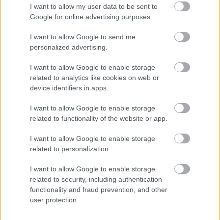
I want to allow my user data to be sent to
Google for online advertising purposes.
I want to allow Google to send me
personalized advertising.
I want to allow Google to enable storage
related to analytics like cookies on web or
Uniós források: íme a teendők, amelyek a
device identifiers in apps.
pénzek érkezéséhez még szükségesek
I want to allow Google to enable storage
ELEMZÉSEK
2026. júl. 20.
related to functionality of the website or app.
I want to allow Google to enable storage
related to personalization.
I want to allow Google to enable storage
related to security, including authentication
functionality and fraud prevention, and other
user protection.