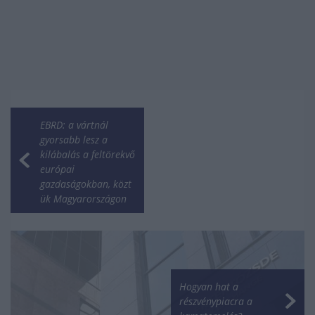
EBRD: a vártnál
gyorsabb lesz a
kilábalás a feltörekvő
európai
gazdaságokban, közt
ük Magyarországon
Hogyan hat a
részvénypiacra a