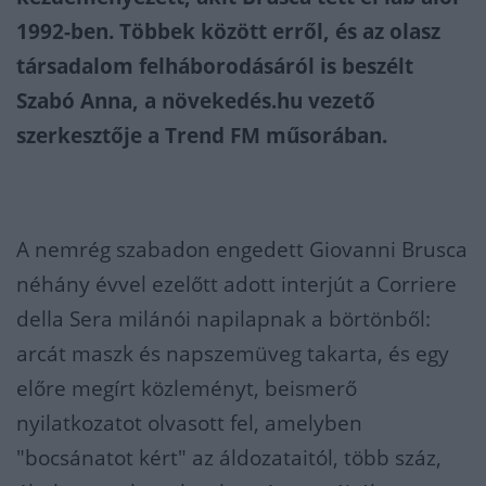
1992-ben. Többek között erről, és az olasz
társadalom felháborodásáról is beszélt
Szabó Anna, a növekedés.hu vezető
szerkesztője a Trend FM műsorában.
A nemrég szabadon engedett Giovanni Brusca
néhány évvel ezelőtt adott interjút a Corriere
della Sera milánói napilapnak a börtönből:
arcát maszk és napszemüveg takarta, és egy
előre megírt közleményt, beismerő
nyilatkozatot olvasott fel, amelyben
"bocsánatot kért" az áldozataitól, több száz,