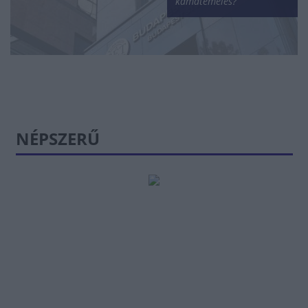
kamatemelés?
NÉPSZERŰ