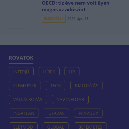
OECD: tíz éve nem volt ilyen
magas az adószint
ELEMZÉSEK
2026. ápr. 23.
ROVATOK
INTERJÚ
HÍREK
HR
ELEMZÉSEK
TECH
BIZTOSÍTÁS
VÁLLALKOZÁS
NAV INFOTÁR
INGATLAN
UTAZÁS
PÉNZÜGY
ÉLETMÓD
GLOBÁL
BEFEKTETÉS