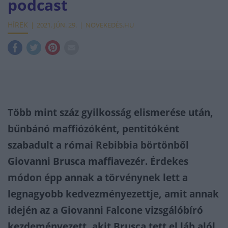
podcast
HÍREK
2021. JÚN. 29.
NÖVEKEDÉS.HU
Több mint száz gyilkosság elismerése után,
bűnbánó maffiózóként, pentitóként
szabadult a római Rebibbia börtönből
Giovanni Brusca maffiavezér. Érdekes
módon épp annak a törvénynek lett a
legnagyobb kedvezményezettje, amit annak
idején az a Giovanni Falcone vizsgálóbíró
kezdeményezett, akit Brusca tett el láb alól