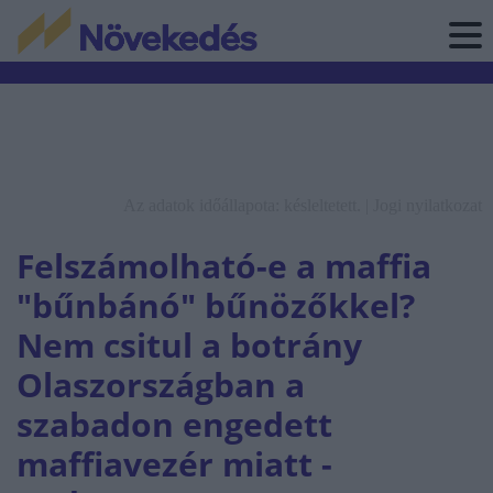
Az adatok időállapota: késleltetett. |
Jogi nyilatkozat
Felszámolható-e a maffia
"bűnbánó" bűnözőkkel?
Nem csitul a botrány
Olaszországban a
szabadon engedett
maffiavezér miatt -