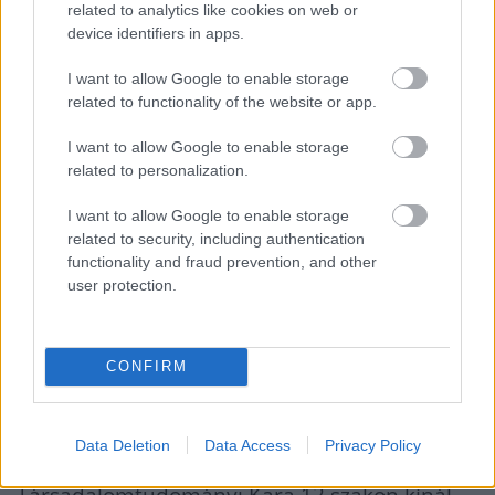
related to analytics like cookies on web or
Károly Katolikus Egyetem büszke örökségére,
device identifiers in apps.
s emellett innovatív, 21. századi
I want to allow Google to enable storage
intézményként, országos hatású
related to functionality of the website or app.
tudásközpontként stratégiai feladata, hogy
I want to allow Google to enable storage
reagáljon a jelen kor kihívásaira.
related to personalization.
Meghatározó a szerepe a régió
I want to allow Google to enable storage
related to security, including authentication
felsőoktatásában, szakképzésében,
functionality and fraud prevention, and other
kutatási-fejlesztési és innovációs
user protection.
tevékenységében és ezen keresztül a régió
egészének gazdasági és társadalmi
CONFIRM
fejlődésében.
Az Eszterházy Károly Katolikus Egyetem
Data Deletion
Data Access
Privacy Policy
rektora kifejtette: az intézmény Gazdasági- és