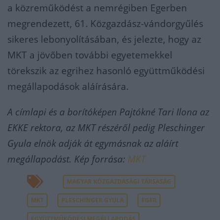
a közreműködést a nemrégiben Egerben
megrendezett, 61. Közgazdász-vándorgyűlés
sikeres lebonyolításában, és jelezte, hogy az
MKT a jövőben további egyetemekkel
törekszik az egrihez hasonló együttműködési
megállapodások aláírására.
A címlapi és a borítóképen Pajtókné Tari Ilona az
EKKE rektora, az MKT részéről pedig Pleschinger
Gyula elnök adják át egymásnak az aláírt
megállapodást. Kép forrása:
MKT
MAGYAR KÖZGAZDASÁGI TÁRSASÁG
MKT
PLESCHINGER GYULA
EGER
EGYÜTTMŰKÖDÉSI MEGÁLLAPODÁS