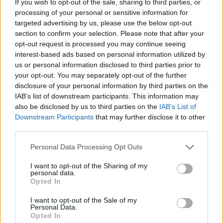
If you wish to opt-out of the sale, sharing to third parties, or
Magyar Közgazdasági
processing of your personal or sensitive information for
targeted advertising by us, please use the below opt-out
Társaság
section to confirm your selection. Please note that after your
opt-out request is processed you may continue seeing
interest-based ads based on personal information utilized by
HÍREK
2023. OKT. 4.
NÖVEKEDÉS.HU
us or personal information disclosed to third parties prior to
your opt-out. You may separately opt-out of the further
disclosure of your personal information by third parties on the
IAB’s list of downstream participants. This information may
also be disclosed by us to third parties on the
IAB’s List of
Downstream Participants
that may further disclose it to other
third parties.
Együttműködési megállapodást kötött az
Eszterházy Károly Katolikus Egyetem (EKKE)
Please note that this website/app uses one or more Google
Personal Data Processing Opt Outs
services and may gather and store information including but
és a Magyar Közgazdasági Társaság (MKT)
not limited to your visit or usage behaviour. You may click to
I want to opt-out of the Sharing of my
personal data.
grant or deny consent to Google and its third-party tags to
Egerben.
Opted In
use your data for below specified purposes in below Google
consent section.
I want to opt-out of the Sale of my
Personal Data.
Opted In