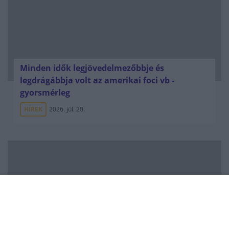
Minden idők legjövedelmezőbbje és
legdrágábbja volt az amerikai foci vb -
gyorsmérleg
HÍREK
2026. júl. 20.