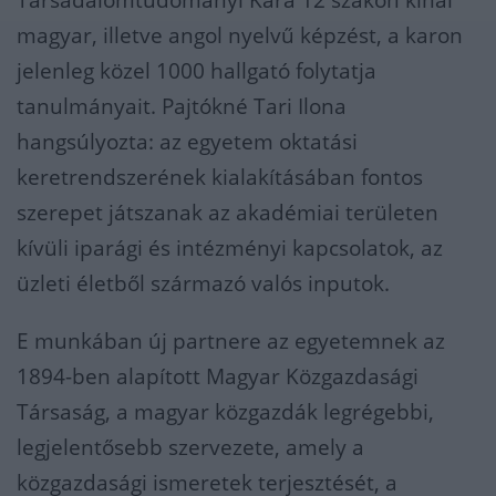
Társadalomtudományi Kara 12 szakon kínál
magyar, illetve angol nyelvű képzést, a karon
jelenleg közel 1000 hallgató folytatja
tanulmányait. Pajtókné Tari Ilona
hangsúlyozta: az egyetem oktatási
keretrendszerének kialakításában fontos
szerepet játszanak az akadémiai területen
kívüli iparági és intézményi kapcsolatok, az
üzleti életből származó valós inputok.
E munkában új partnere az egyetemnek az
1894-ben alapított Magyar Közgazdasági
Társaság, a magyar közgazdák legrégebbi,
legjelentősebb szervezete, amely a
közgazdasági ismeretek terjesztését, a