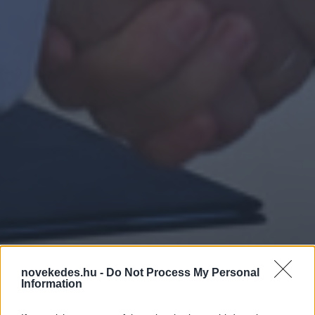
novekedes.hu -
Do Not Process My Personal
Fontos együttműködési
Information
megállapodást kötött a