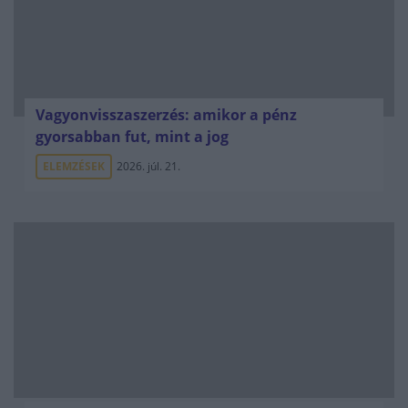
Vagyonvisszaszerzés: amikor a pénz
gyorsabban fut, mint a jog
ELEMZÉSEK
2026. júl. 21.