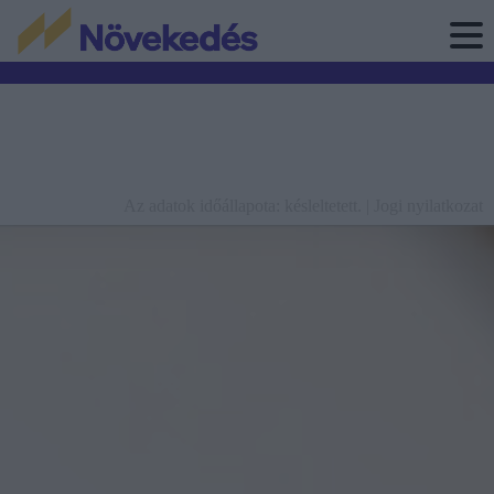
Az adatok időállapota: késleltetett. |
Jogi nyilatkozat