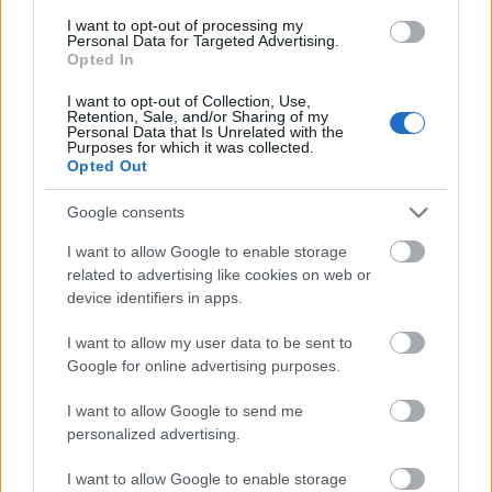
A régió felsőoktatása, a vállalati, vállalkozói
I want to opt-out of processing my
Personal Data for Targeted Advertising.
szféra és a szakmai civil társadalom közötti
Opted In
együttműködés erősítése érdekében
I want to opt-out of Collection, Use,
Retention, Sale, and/or Sharing of my
Personal Data that Is Unrelated with the
együttműködési megállapodást írt alá a
Purposes for which it was collected.
Opted Out
Magyar Közgazdasági Társaság (MKT) és az
Eszterházy Károly Katolikus Egyetem
Google consents
(EKKE) szerdán Egerben.
I want to allow Google to enable storage
related to advertising like cookies on web or
A megállapodást az egyetem részéről Pajtókné
device identifiers in apps.
Tari Ilona rektor, az MKT részéről pedig
I want to allow my user data to be sent to
Pleschinger Gyula elnök és Csontos Sándor, az
Google for online advertising purposes.
MKT Heves Megyei Szervezetének elnöke látta
I want to allow Google to send me
el kézjegyével.
personalized advertising.
A 250 éves múltra visszatekintő Eszterházy
I want to allow Google to enable storage