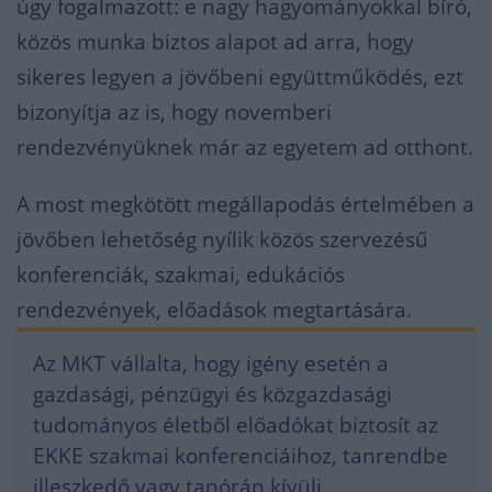
úgy fogalmazott: e nagy hagyományokkal bíró,
közös munka biztos alapot ad arra, hogy
sikeres legyen a jövőbeni együttműködés, ezt
bizonyítja az is, hogy novemberi
rendezvényüknek már az egyetem ad otthont.
A most megkötött megállapodás értelmében a
jövőben lehetőség nyílik közös szervezésű
konferenciák, szakmai, edukációs
rendezvények, előadások megtartására.
Az MKT vállalta, hogy igény esetén a
gazdasági, pénzügyi és közgazdasági
tudományos életből előadókat biztosít az
EKKE szakmai konferenciáihoz, tanrendbe
illeszkedő vagy tanórán kívüli