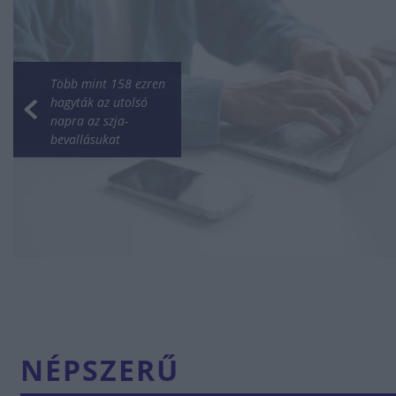
Több mint 158 ezren
hagyták az utolsó
napra az szja-
bevallásukat
NÉPSZERŰ