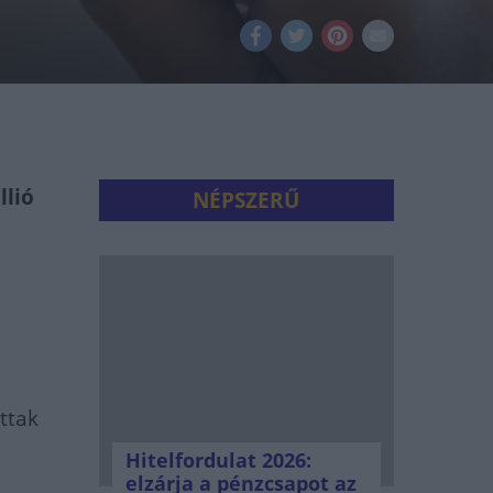
llió
NÉPSZERŰ
ttak
5
Hitelfordulat 2026:
elzárja a pénzcsapot az