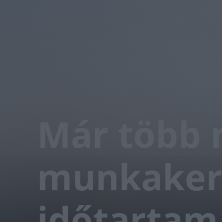
Már több 
munkakere
időtartam