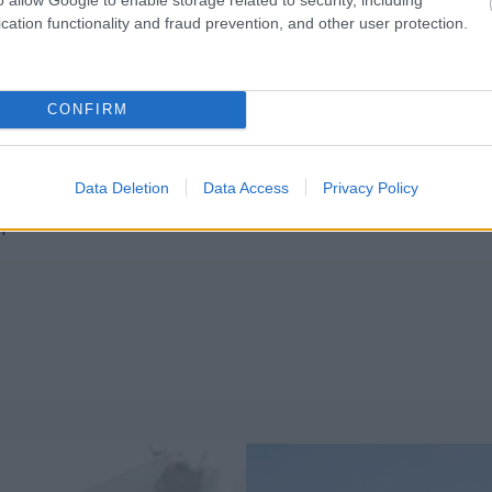
cation functionality and fraud prevention, and other user protection.
ANÉLKÜLISÉG
MUNKAERŐPIAC
ÁLLÁSKERESÉS
EK A TÉMÁBAN
CONFIRM
atás: szakmai egyeztetést sürgetnek a vállalatok
tatási rekordok és rejtett problémák a magyar
Data Deletion
Data Access
Privacy Policy
piacon