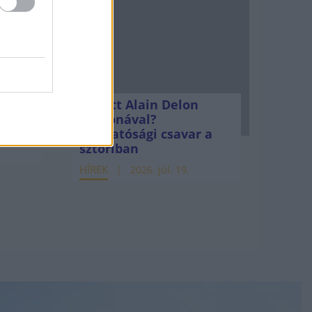
Mi lett Alain Delon
vagyonával?
Adóhatósági csavar a
sztoriban
HÍREK
2026. júl. 19.