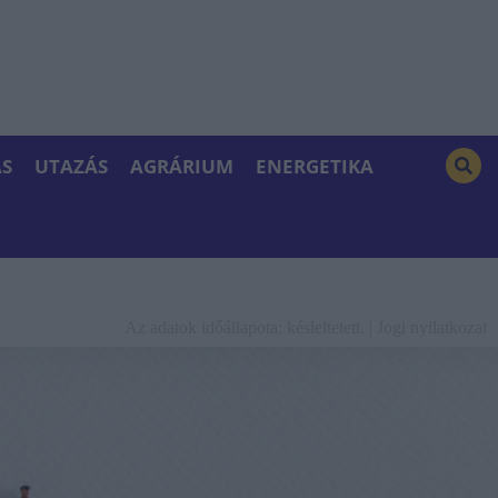
S
UTAZÁS
AGRÁRIUM
ENERGETIKA
Az adatok időállapota: késleltetett. |
Jogi nyilatkozat