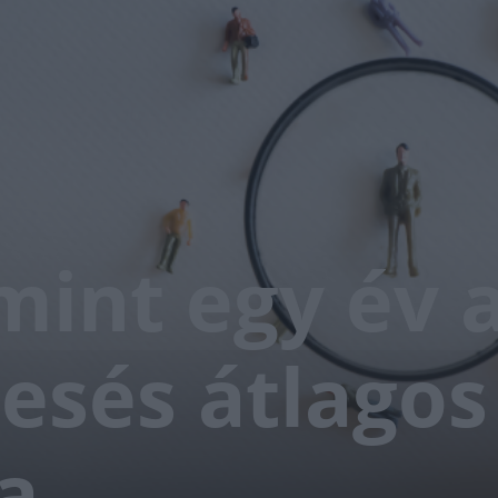
mint egy év 
sés átlagos
a