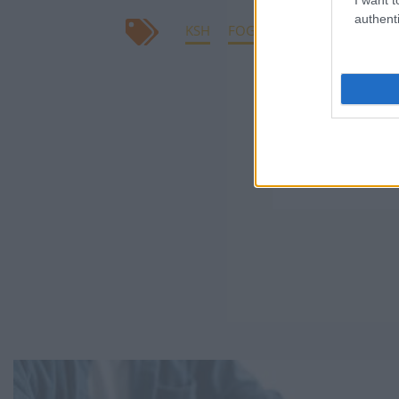
authenti
KSH
FOGLALKOZTATÁS
MUNK
KAPCSOLÓDÓ CIKK
Foglalkozt
Foglalkoz
munkaerő