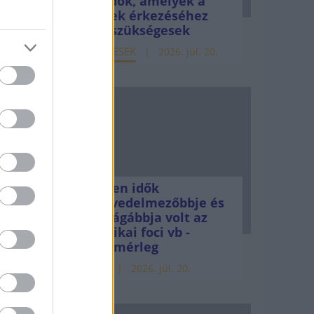
teendők, amelyek a
pénzek érkezéséhez
még szükségesek
ELEMZÉSEK
2026. júl. 20.
Minden idők
legjövedelmezőbbje és
legdrágábbja volt az
amerikai foci vb -
gyorsmérleg
026.
HÍREK
2026. júl. 20.
ezerre