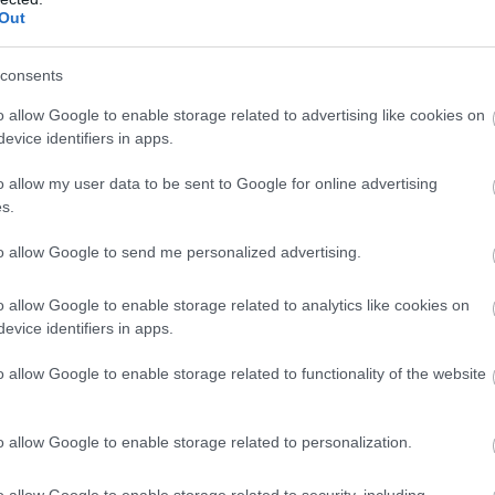
a 3 hónapnál rövidebb ideje
Out
állást, ami 11,6 százalékponttal
consents
 az előző év azonos időszaki
o allow Google to enable storage related to advertising like cookies on
evice identifiers in apps.
o allow my user data to be sent to Google for online advertising
s.
munkát keresők aránya 9,2 százalékponttal, 30,6
to allow Google to send me personalized advertising.
 a több mint egy éve munkát keresőké 2,4
o allow Google to enable storage related to analytics like cookies on
, 36,1 százalékra emelkedett.
evice identifiers in apps.
koztatási Szolgálat adminisztratív adatai szerint
o allow Google to enable storage related to functionality of the website
unka.hu/
) a nyilvántartott álláskeresők létszáma 2
o allow Google to enable storage related to personalization.
z egy évvel korábbihoz képest 3,1 százalékkal, 221 
dézte a jelentés.
o allow Google to enable storage related to security, including