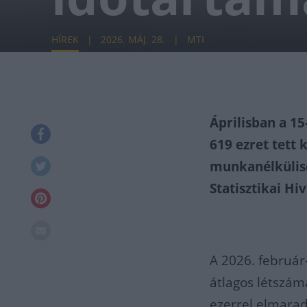
HÍREK
2026. MÁJ. 28.
MTI
Áprilisban a 15
619 ezret tett 
munkanélküliség
Statisztikai Hiv
A 2026. február
átlagos létszám
ezerrel elmarad