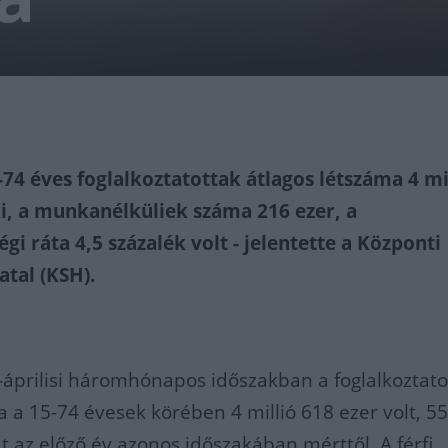
-74 éves foglalkoztatottak átlagos létszáma 4 mi
ki, a munkanélküliek száma 216 ezer, a
i ráta 4,5 százalék volt - jelentette a Központi
atal (KSH).
-áprilisi háromhónapos időszakban a foglalkoztato
a a 15-74 évesek körében 4 millió 618 ezer volt, 5
t az előző év azonos időszakában mérttől. A férfi