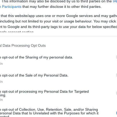
. This information may also be disclosed by us to third parties on the
IA
nése mellett a foglalkoztatási ráta 74,7 százalékra
Participants
that may further disclose it to other third parties.
z az érték a férfiak esetében 78,8 százalékot, a nő
 that this website/app uses one or more Google services and may gath
0,5 százalékot mutatott.
including but not limited to your visit or usage behaviour. You may click 
 to Google and its third-party tags to use your data for below specifi
ogle consent section.
nkanélküliek átlagos létszáma 219 ezer volt a feb
ban, a munkanélküliségi ráta 4,5 százalék volt.
l Data Processing Opt Outs
küliek száma 116 ezer, a nőké 102 ezret tett ki. A
o opt-out of the Sharing of my personal data.
In
k körében egyaránt 4,5 százalékos.
o opt-out of the Sale of my Personal Data.
In
entése kitért arra, hogy a
to opt-out of processing my Personal Data for Targeted
esés átlagos időtartama 13,1
ing.
In
lt, a munkanélküliek 33,3
o opt-out of Collection, Use, Retention, Sale, and/or Sharing
ersonal Data that Is Unrelated with the Purposes for which it
lected.