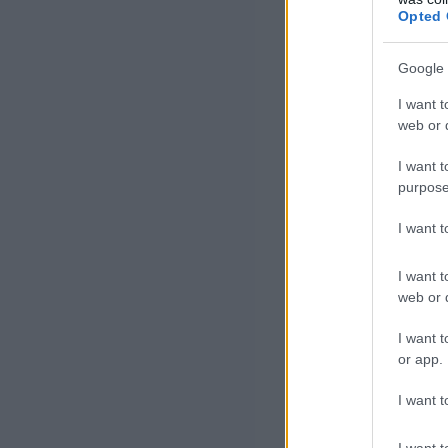
százalék
Opted 
keresett 
Google 
elmaradt
I want t
web or d
értéktől.
I want t
purpose
A 4-11 hónapja 
I want 
százalékra, míg
I want t
százalékponttal
web or d
A Nemzeti Foglal
I want t
or app.
(
https://nfsz.m
I want t
április végén a
mérséklődött - i
I want t