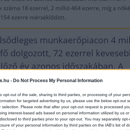
k száma 18 ezerrel, 2 millió 464 ezerre, míg a nők
ó 154 ezerre mérséklődött.
elsődleges munkaerőpiacon 4 mil
fő dolgozott, 72 ezerrel keveseb
előző év azonos időszakában. A
koztatottak létszáma 68 ezer vol
s.hu -
Do Not Process My Personal Information
ön dolgozóké pedig 120 ezret te
to opt-out of the sale, sharing to third parties, or processing of your per
formation for targeted advertising by us, please use the below opt-out s
r selection. Please note that after your opt-out request is processed y
eing interest-based ads based on personal information utilized by us or
disclosed to third parties prior to your opt-out. You may separately opt-
losure of your personal information by third parties on the IAB’s list of
körében a népesség és a foglalkoztatottak számá