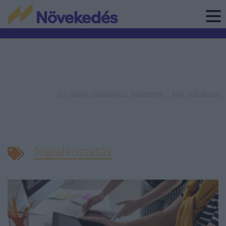
Az adatok időállapota: késleltetett. |
Jogi nyilatkozat
foglalkoztatás