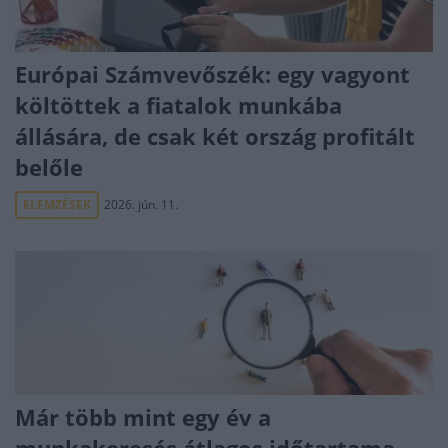
Európai Számvevőszék: egy vagyont
költöttek a fiatalok munkába
állására, de csak két ország profitált
belőle
ELEMZÉSEK
2026. jún. 11.
Már több mint egy év a