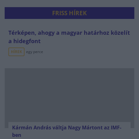
FRISS HÍREK
Térképen, ahogy a magyar határhoz közelít
a hidegfont
HÍREK
egy perce
Kármán András váltja Nagy Mártont az IMF-
ben