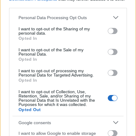
third parties.
Fel lehet lélegezni? Folyamatosan
esik a cégek inflációs várakozása
Please note that this website/app uses one or more Google
Personal Data Processing Opt Outs
services and may gather and store information including but
HÍREK
not limited to your visit or usage behaviour. You may click to
I want to opt-out of the Sharing of my
2025. máj. 22.
personal data.
grant or deny consent to Google and its third-party tags to
Opted In
use your data for below specified purposes in below Google
1
2
3
4
consent section.
I want to opt-out of the Sale of my
Personal Data.
Opted In
NÉPSZERŰ CÍMKÉK
I want to opt-out of processing my
Personal Data for Targeted Advertising.
Opted In
#MNB
I want to opt-out of Collection, Use,
Retention, Sale, and/or Sharing of my
Personal Data that Is Unrelated with the
Purposes for which it was collected.
Opted Out
NÉPSZERŰ
Google consents
I want to allow Google to enable storage