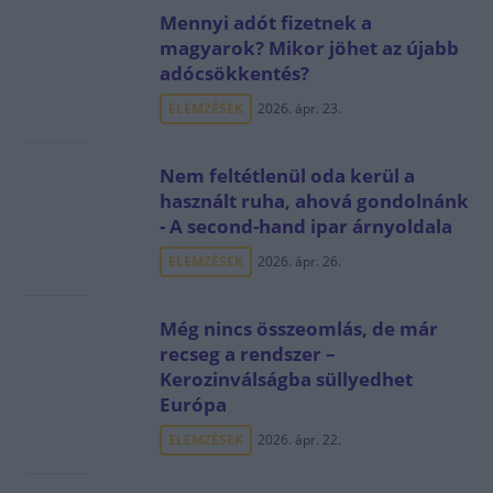
Mennyi adót fizetnek a
magyarok? Mikor jöhet az újabb
adócsökkentés?
ELEMZÉSEK
2026. ápr. 23.
Nem feltétlenül oda kerül a
használt ruha, ahová gondolnánk
- A second-hand ipar árnyoldala
ELEMZÉSEK
2026. ápr. 26.
Még nincs összeomlás, de már
recseg a rendszer –
Kerozinválságba süllyedhet
Európa
ELEMZÉSEK
2026. ápr. 22.