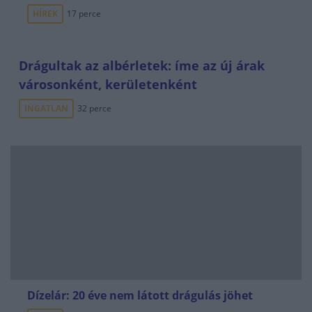
HÍREK
17 perce
Drágultak az albérletek: íme az új árak
városonként, kerületenként
INGATLAN
32 perce
Dízelár: 20 éve nem látott drágulás jöhet