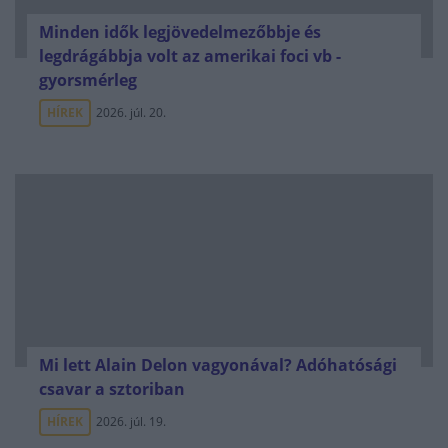
Minden idők legjövedelmezőbbje és
legdrágábbja volt az amerikai foci vb -
gyorsmérleg
HÍREK
2026. júl. 20.
Mi lett Alain Delon vagyonával? Adóhatósági
csavar a sztoriban
HÍREK
2026. júl. 19.