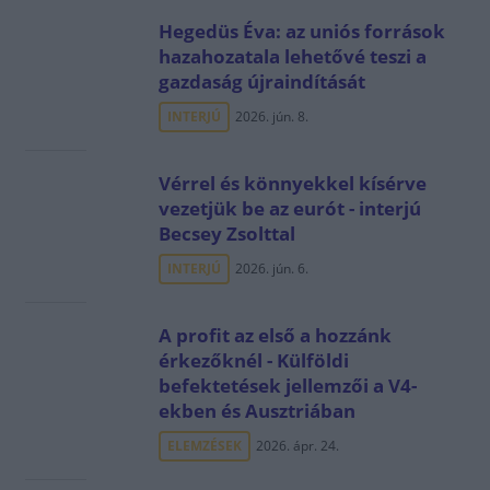
Hegedüs Éva: az uniós források
hazahozatala lehetővé teszi a
gazdaság újraindítását
INTERJÚ
2026. jún. 8.
Vérrel és könnyekkel kísérve
vezetjük be az eurót - interjú
Becsey Zsolttal
INTERJÚ
2026. jún. 6.
A profit az első a hozzánk
érkezőknél - Külföldi
befektetések jellemzői a V4-
ekben és Ausztriában
ELEMZÉSEK
2026. ápr. 24.