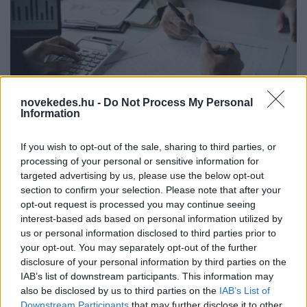
novekedes.hu -
Do Not Process My Personal
Új eljárást indít a NAV július 1-től, 100
Information
ezres bírság is járhat
If you wish to opt-out of the sale, sharing to third parties, or
alkalmazottanként
processing of your personal or sensitive information for
targeted advertising by us, please use the below opt-out
NAV INFOTÁR
2025. jún. 29.
section to confirm your selection. Please note that after your
opt-out request is processed you may continue seeing
interest-based ads based on personal information utilized by
us or personal information disclosed to third parties prior to
your opt-out. You may separately opt-out of the further
disclosure of your personal information by third parties on the
IAB’s list of downstream participants. This information may
also be disclosed by us to third parties on the
IAB’s List of
Downstream Participants
that may further disclose it to other