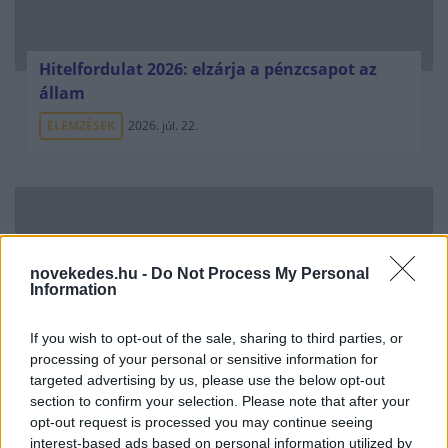
Hitelfordulat 2026: elzárja a pénzcsapot az
állam
ELEMZÉSEK
2026. júl. 22.
novekedes.hu -
Do Not Process My Personal
Information
If you wish to opt-out of the sale, sharing to third parties, or
processing of your personal or sensitive information for
Vagyonvisszaszerzés: amikor a pénz
targeted advertising by us, please use the below opt-out
gyorsabban fut, mint a jog
section to confirm your selection. Please note that after your
opt-out request is processed you may continue seeing
ELEMZÉSEK
2026. júl. 21.
interest-based ads based on personal information utilized by