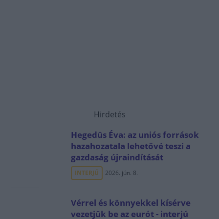
Hirdetés
Hegedüs Éva: az uniós források
hazahozatala lehetővé teszi a
gazdaság újraindítását
INTERJÚ
2026. jún. 8.
Vérrel és könnyekkel kísérve
vezetjük be az eurót - interjú