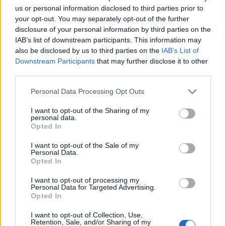
us or personal information disclosed to third parties prior to
your opt-out. You may separately opt-out of the further
disclosure of your personal information by third parties on the
IAB’s list of downstream participants. This information may
also be disclosed by us to third parties on the
IAB’s List of
Downstream Participants
that may further disclose it to other
third parties.
Please note that this website/app uses one or more Google
Personal Data Processing Opt Outs
services and may gather and store information including but
not limited to your visit or usage behaviour. You may click to
I want to opt-out of the Sharing of my
personal data.
grant or deny consent to Google and its third-party tags to
Opted In
Kéthónapos a Tisza-kormány: íme a mérleg!
use your data for below specified purposes in below Google
consent section.
I want to opt-out of the Sale of my
ELEMZÉSEK
2026. júl. 21.
Personal Data.
Opted In
I want to opt-out of processing my
Personal Data for Targeted Advertising.
Opted In
I want to opt-out of Collection, Use,
Retention, Sale, and/or Sharing of my