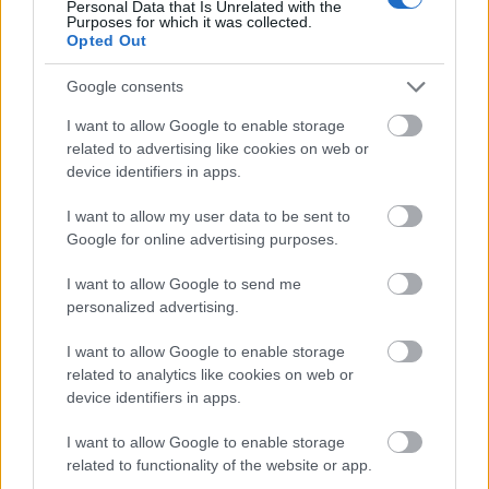
Personal Data that Is Unrelated with the
Purposes for which it was collected.
Opted Out
Google consents
Uniós források: íme a teendők, amelyek a
I want to allow Google to enable storage
pénzek érkezéséhez még szükségesek
related to advertising like cookies on web or
ELEMZÉSEK
2026. júl. 20.
device identifiers in apps.
I want to allow my user data to be sent to
Google for online advertising purposes.
I want to allow Google to send me
personalized advertising.
I want to allow Google to enable storage
related to analytics like cookies on web or
device identifiers in apps.
Minden idők legjövedelmezőbbje és
I want to allow Google to enable storage
legdrágábbja volt az amerikai foci vb -
related to functionality of the website or app.
gyorsmérleg