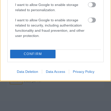
HÍREK
2026. júl. 20.
I want to allow Google to enable storage
related to personalization.
I want to allow Google to enable storage
related to security, including authentication
functionality and fraud prevention, and other
user protection.
CONFIRM
Mi lett Alain Delon vagyonával? Adóhatósági
Data Deletion
Data Access
Privacy Policy
csavar a sztoriban
HÍREK
2026. júl. 19.