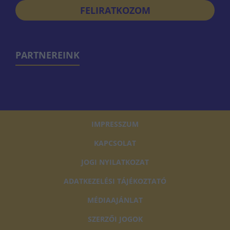
FELIRATKOZOM
PARTNEREINK
IMPRESSZUM
KAPCSOLAT
JOGI NYILATKOZAT
ADATKEZELÉSI TÁJÉKOZTATÓ
MÉDIAAJÁNLAT
SZERZŐI JOGOK