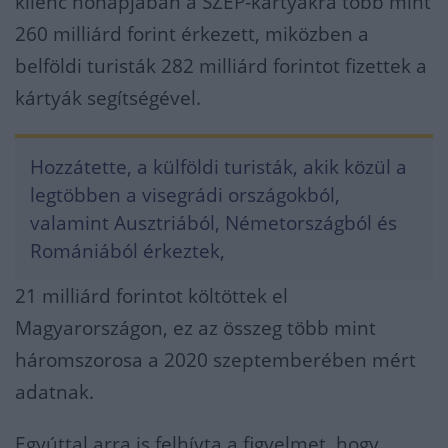
kilenc hónapjában a SZÉP-kártyákra több mint
260 milliárd forint érkezett, miközben a
belföldi turisták 282 milliárd forintot fizettek a
kártyák segítségével.
Hozzátette, a külföldi turisták, akik közül a
legtöbben a visegrádi országokból,
valamint Ausztriából, Németországból és
Romániából érkeztek,
21 milliárd forintot költöttek el
Magyarországon, ez az összeg több mint
háromszorosa a 2020 szeptemberében mért
adatnak.
Egyúttal arra is felhívta a figyelmet, hogy