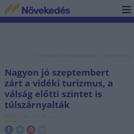
Az adatok időállapota: késleltetett. |
Jogi nyilatkozat
Nagyon jó szeptembert
zárt a vidéki turizmus, a
válság előtti szintet is
túlszárnyalták
HÍREK
2021. OKT. 16.
MTI