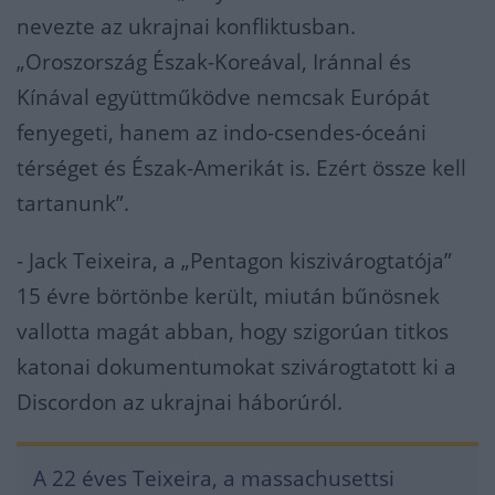
nevezte az ukrajnai konfliktusban.
„Oroszország Észak-Koreával, Iránnal és
Kínával együttműködve nemcsak Európát
fenyegeti, hanem az indo-csendes-óceáni
térséget és Észak-Amerikát is. Ezért össze kell
tartanunk”.
- Jack Teixeira, a „Pentagon kiszivárogtatója”
15 évre börtönbe került, miután bűnösnek
vallotta magát abban, hogy szigorúan titkos
katonai dokumentumokat szivárogtatott ki a
Discordon az ukrajnai háborúról.
A 22 éves Teixeira, a massachusettsi