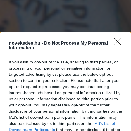
novekedes.hu -
Do Not Process My Personal
Háború: brutális
Information
támadásra készülnek az
If you wish to opt-out of the sale, sharing to third parties, or
oroszok - Kijev már
processing of your personal or sensitive information for
targeted advertising by us, please use the below opt-out
készül az új
section to confirm your selection. Please note that after your
hadműveletre
opt-out request is processed you may continue seeing
interest-based ads based on personal information utilized by
us or personal information disclosed to third parties prior to
HÍREK
2024. NOV. 13.
NÖVEKEDÉS.HU
your opt-out. You may separately opt-out of the further
disclosure of your personal information by third parties on the
IAB’s list of downstream participants. This information may
also be disclosed by us to third parties on the
IAB’s List of
Downstream Participants
that may further disclose it to other