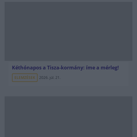
Kéthónapos a Tisza-kormány: íme a mérleg!
ELEMZÉSEK
2026. júl. 21.