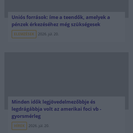
Uniós források: íme a teendők, amelyek a
pénzek érkezéséhez még szükségesek
ELEMZÉSEK
2026. júl. 20.
Minden idők legjövedelmezőbbje és
legdrágábbja volt az amerikai foci vb -
gyorsmérleg
HÍREK
2026. júl. 20.