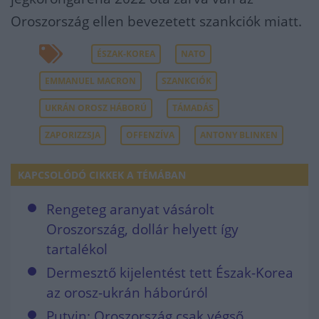
Oroszország ellen bevezetett szankciók miatt.
ÉSZAK-KOREA
NATO
EMMANUEL MACRON
SZANKCIÓK
UKRÁN OROSZ HÁBORÚ
TÁMADÁS
ZAPORIZZSJA
OFFENZÍVA
ANTONY BLINKEN
KAPCSOLÓDÓ CIKKEK A TÉMÁBAN
Rengeteg aranyat vásárolt
Oroszország, dollár helyett így
tartalékol
Dermesztő kijelentést tett Észak-Korea
az orosz-ukrán háborúról
Putyin: Oroszország csak végső