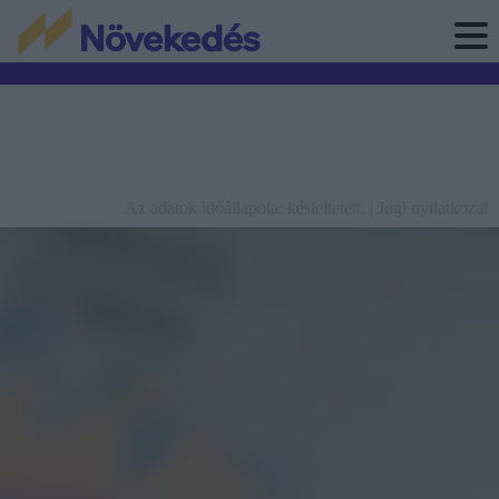
Az adatok időállapota: késleltetett. |
Jogi nyilatkozat