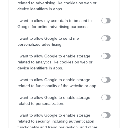
- Az amerikai külügyminisztérium közlése
related to advertising like cookies on web or
device identifiers in apps.
szerint több mint 10 ezer észak-koreai katona
kezdett harci műveletekbe az orosz erők
I want to allow my user data to be sent to
Google for online advertising purposes.
oldalán, főként az oroszországi Kurszk
területén.
I want to allow Google to send me
personalized advertising.
- Antony Blinken, amerikai külügyminiszter
I want to allow Google to enable storage
related to analytics like cookies on web or
repülőútra indul Európába, hogy sürgős
device identifiers in apps.
megbeszéléseket folytasson Ukrajnáról a
I want to allow Google to enable storage
NATO és az EU tisztviselőivel. Szerdán
related to functionality of the website or app.
Brüsszelben tárgyal arról, hogyan lehetne
I want to allow Google to enable storage
növelni az Ukrajnának nyújtott támogatást, és
related to personalization.
még aznap elutazik egy latin-amerikai
I want to allow Google to enable storage
konferenciára.
related to security, including authentication
functionality and fraud prevention, and other