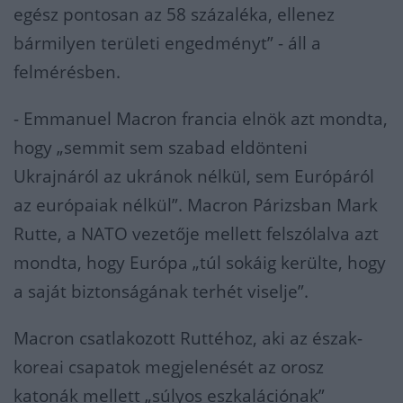
egész pontosan az 58 százaléka, ellenez
bármilyen területi engedményt” - áll a
felmérésben.
- Emmanuel Macron francia elnök azt mondta,
hogy „semmit sem szabad eldönteni
Ukrajnáról az ukránok nélkül, sem Európáról
az európaiak nélkül”. Macron Párizsban Mark
Rutte, a NATO vezetője mellett felszólalva azt
mondta, hogy Európa „túl sokáig kerülte, hogy
a saját biztonságának terhét viselje”.
Macron csatlakozott Ruttéhoz, aki az észak-
koreai csapatok megjelenését az orosz
katonák mellett „súlyos eszkalációnak”