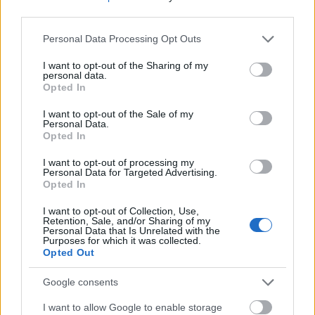
third parties.
Please note that this website/app uses one or more Google
Personal Data Processing Opt Outs
services and may gather and store information including but
not limited to your visit or usage behaviour. You may click to
I want to opt-out of the Sharing of my
personal data.
grant or deny consent to Google and its third-party tags to
Opted In
Ez történt
az ukrán háború 993-dik napján:
use your data for below specified purposes in below Google
consent section.
I want to opt-out of the Sale of my
Personal Data.
- Az oroszok több hete készülnek arra, hogy
Opted In
Zaporizzsja irányába nagyszabású támadó
I want to opt-out of processing my
hadműveleteket hajtsanak végre - közölte egy
Personal Data for Targeted Advertising.
Opted In
ukrán katonai szóvivő. Az orosz csapatok a
I want to opt-out of Collection, Use,
Vremivka, Gulyaipole és Robotyne környéki
Retention, Sale, and/or Sharing of my
Personal Data that Is Unrelated with the
területekre lettek összevonva. Elmondta, hogy
Purposes for which it was collected.
Opted Out
Ukrajna megerősítette védelmi vonalait a
szektorban.
Google consents
I want to allow Google to enable storage