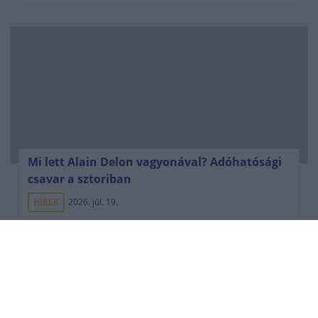
Mi lett Alain Delon vagyonával? Adóhatósági
csavar a sztoriban
HÍREK
2026. júl. 19.