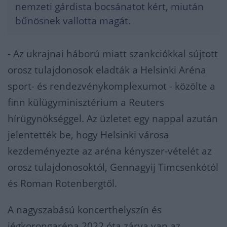
nemzeti gárdista bocsánatot kért, miután
bűnösnek vallotta magát.
- Az ukrajnai háború miatt szankciókkal sújtott
orosz tulajdonosok eladták a Helsinki Aréna
sport- és rendezvénykomplexumot - közölte a
finn külügyminisztérium a Reuters
hírügynökséggel. Az üzletet egy nappal azután
jelentették be, hogy Helsinki városa
kezdeményezte az aréna kényszer-vételét az
orosz tulajdonosoktól, Gennagyij Timcsenkótól
és Roman Rotenbergtől.
A nagyszabású koncerthelyszín és
jégkorongaréna 2022 óta zárva van az