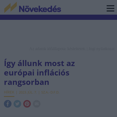
Az adatok időállapota: késleltetett. |
Jogi nyilatkozat
Így állunk most az
európai inflációs
rangsorban
HÍREK
2023. JÚL. 7.
SZ.A.- D.F.D.