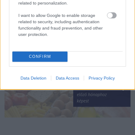
related to personalization.
I want to allow Google to enable storage
Kritikus szintre
related to security, including authentication
csökkent az infláció
functionality and fraud prevention, and other
user protection.
CONFIRM
Végre kicsit
Data Deletion
Data Access
Privacy Policy
csökkentek az
élelmiszerárak az
előző hónaphoz
képest