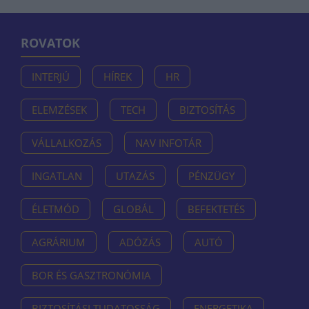
ROVATOK
INTERJÚ
HÍREK
HR
ELEMZÉSEK
TECH
BIZTOSÍTÁS
VÁLLALKOZÁS
NAV INFOTÁR
INGATLAN
UTAZÁS
PÉNZÜGY
ÉLETMÓD
GLOBÁL
BEFEKTETÉS
AGRÁRIUM
ADÓZÁS
AUTÓ
BOR ÉS GASZTRONÓMIA
BIZTOSÍTÁSI TUDATOSSÁG
ENERGETIKA