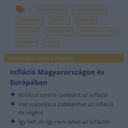
EURÓPAI UNIÓ
LENGYELORSZÁG
CSEHORSZÁG
INFLÁCIÓ
ROMÁNIA
SZLOVÁKIA
EURÓÖVEZET
FORINTÁRFOLYAM
RANGSOR
RÉGIÓ
KAPCSOLÓDÓ CIKKEK A TÉMÁBAN
Infláció Magyarországon és
Európában
Kritikus szintre csökkent az infláció
Hat százalékra csökkenhet az infláció
év végére
Így kell, és így nem lehet az inflációt