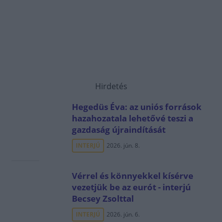
Hirdetés
Hegedüs Éva: az uniós források
hazahozatala lehetővé teszi a
gazdaság újraindítását
INTERJÚ
2026. jún. 8.
Vérrel és könnyekkel kísérve
vezetjük be az eurót - interjú
Becsey Zsolttal
INTERJÚ
2026. jún. 6.