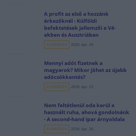
A profit az első a hozzánk
érkezőknél - Külföldi
befektetések jellemzői a V4-
ekben és Ausztriában
ELEMZÉSEK
2026. ápr. 24.
Mennyi adót fizetnek a
magyarok? Mikor jöhet az újabb
adócsökkentés?
ELEMZÉSEK
2026. ápr. 23.
Nem feltétlenül oda kerül a
használt ruha, ahová gondolnánk
- A second-hand ipar árnyoldala
ELEMZÉSEK
2026. ápr. 26.