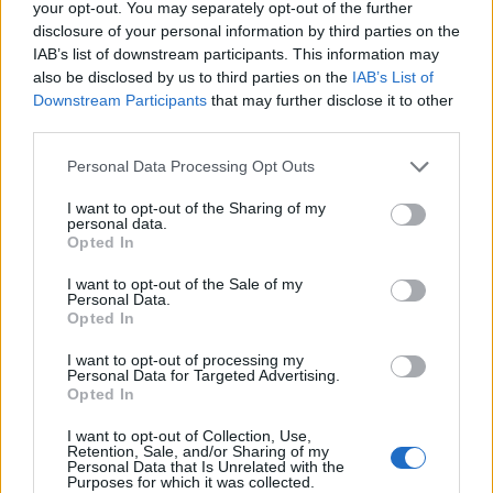
your opt-out. You may separately opt-out of the further
disclosure of your personal information by third parties on the
Uniós források: íme a teendők, amelyek a
IAB’s list of downstream participants. This information may
pénzek érkezéséhez még szükségesek
also be disclosed by us to third parties on the
IAB’s List of
Downstream Participants
that may further disclose it to other
ELEMZÉSEK
2026. júl. 20.
third parties.
Please note that this website/app uses one or more Google
Personal Data Processing Opt Outs
services and may gather and store information including but
not limited to your visit or usage behaviour. You may click to
I want to opt-out of the Sharing of my
personal data.
grant or deny consent to Google and its third-party tags to
Opted In
use your data for below specified purposes in below Google
consent section.
I want to opt-out of the Sale of my
Personal Data.
Opted In
Minden idők legjövedelmezőbbje és
I want to opt-out of processing my
Personal Data for Targeted Advertising.
legdrágábbja volt az amerikai foci vb -
Opted In
gyorsmérleg
I want to opt-out of Collection, Use,
HÍREK
2026. júl. 20.
Retention, Sale, and/or Sharing of my
Personal Data that Is Unrelated with the
Purposes for which it was collected.