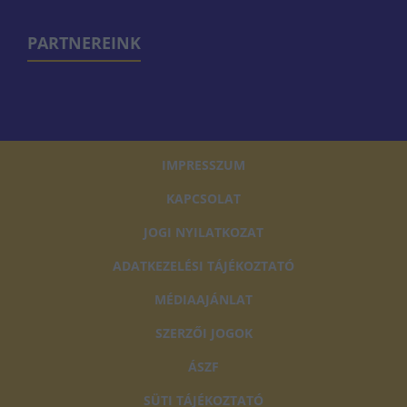
PARTNEREINK
IMPRESSZUM
KAPCSOLAT
JOGI NYILATKOZAT
ADATKEZELÉSI TÁJÉKOZTATÓ
MÉDIAAJÁNLAT
SZERZŐI JOGOK
ÁSZF
SÜTI TÁJÉKOZTATÓ