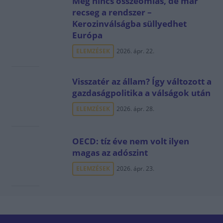
Még nincs összeomlás, de már
recseg a rendszer –
Kerozinválságba süllyedhet
Európa
ELEMZÉSEK
2026. ápr. 22.
Visszatér az állam? Így változott a
gazdaságpolitika a válságok után
ELEMZÉSEK
2026. ápr. 28.
OECD: tíz éve nem volt ilyen
magas az adószint
ELEMZÉSEK
2026. ápr. 23.