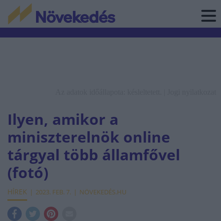
Az adatok időállapota: késleltetett. |
Jogi nyilatkozat
Ilyen, amikor a
miniszterelnök online
tárgyal több államfővel
(fotó)
HÍREK
2023. FEB. 7.
NÖVEKEDÉS.HU