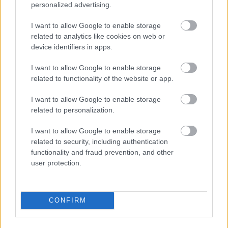
personalized advertising.
I want to allow Google to enable storage
related to analytics like cookies on web or
device identifiers in apps.
I want to allow Google to enable storage
related to functionality of the website or app.
Mi lett Alain Delon vagyonával? Adóhatósági
I want to allow Google to enable storage
csavar a sztoriban
related to personalization.
HÍREK
2026. júl. 19.
I want to allow Google to enable storage
related to security, including authentication
functionality and fraud prevention, and other
user protection.
CONFIRM