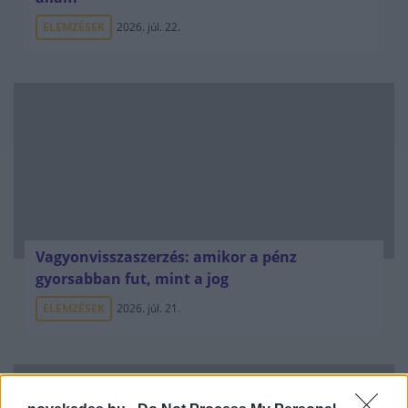
ELEMZÉSEK
2026. júl. 22.
Vagyonvisszaszerzés: amikor a pénz
gyorsabban fut, mint a jog
ELEMZÉSEK
2026. júl. 21.