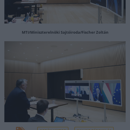
MTI/Miniszterelnöki Sajtóiroda/Fischer Zoltán