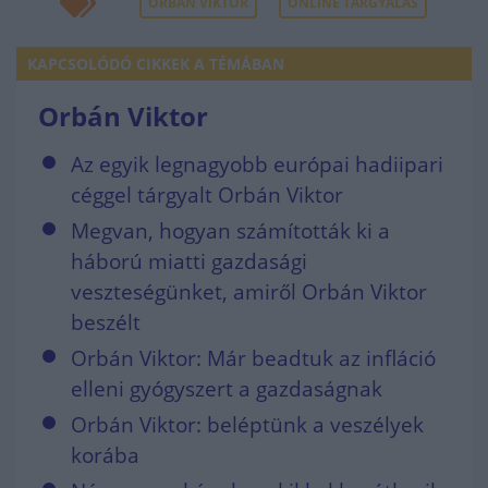
ORBÁN VIKTOR
ONLINE TÁRGYALÁS
KAPCSOLÓDÓ CIKKEK A TÉMÁBAN
Orbán Viktor
Az egyik legnagyobb európai hadiipari
céggel tárgyalt Orbán Viktor
Megvan, hogyan számították ki a
háború miatti gazdasági
veszteségünket, amiről Orbán Viktor
beszélt
Orbán Viktor: Már beadtuk az infláció
elleni gyógyszert a gazdaságnak
Orbán Viktor: beléptünk a veszélyek
korába