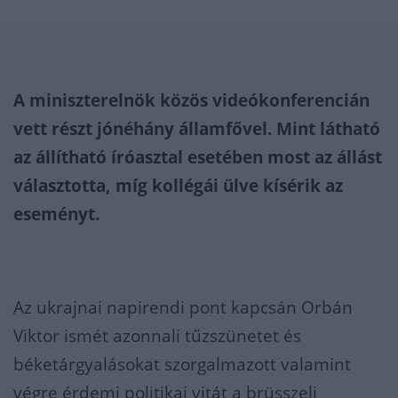
A miniszterelnök közös videókonferencián
vett részt jónéhány államfővel. Mint látható
az állítható íróasztal esetében most az állást
választotta, míg kollégái ülve kísérik az
eseményt.
Az ukrajnai napirendi pont kapcsán Orbán
Viktor ismét azonnali tűzszünetet és
béketárgyalásokat szorgalmazott valamint
végre érdemi politikai vitát a brüsszeli