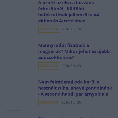
A profit az első a hozzánk
érkezőknél - Külföldi
befektetések jellemzői a V4-
ekben és Ausztriában
ELEMZÉSEK
2026. ápr. 24.
Mennyi adót fizetnek a
magyarok? Mikor jöhet az újabb
adócsökkentés?
ELEMZÉSEK
2026. ápr. 23.
Nem feltétlenül oda kerül a
használt ruha, ahová gondolnánk
- A second-hand ipar árnyoldala
ELEMZÉSEK
2026. ápr. 26.