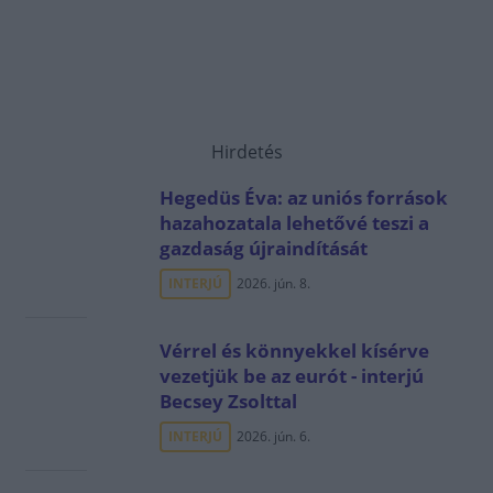
Hirdetés
Hegedüs Éva: az uniós források
hazahozatala lehetővé teszi a
gazdaság újraindítását
INTERJÚ
2026. jún. 8.
Vérrel és könnyekkel kísérve
vezetjük be az eurót - interjú
Becsey Zsolttal
INTERJÚ
2026. jún. 6.