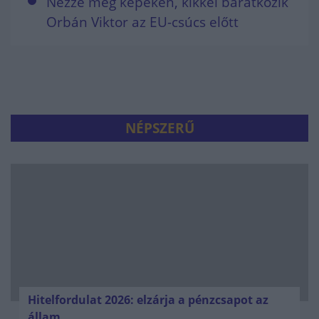
Nézze meg képeken, kikkel barátkozik
Orbán Viktor az EU-csúcs előtt
NÉPSZERŰ
Hitelfordulat 2026: elzárja a pénzcsapot az
állam