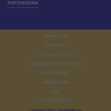
PARTNEREINK
IMPRESSZUM
KAPCSOLAT
JOGI NYILATKOZAT
ADATKEZELÉSI TÁJÉKOZTATÓ
MÉDIAAJÁNLAT
SZERZŐI JOGOK
ÁSZF
SÜTI TÁJÉKOZTATÓ
Copyright 2019 - novekedes.hu