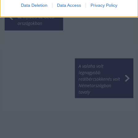
Data Deletion
Data Access
Privacy Policy
Határozottan lassul
az infláció az OECD
országokban
A valaha volt
legnagyobb
reálbércsökkenés volt
Németországban
tavaly