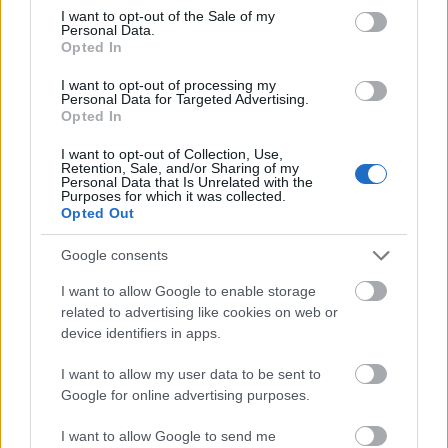
Uniós források: íme a teendők, amelyek a
consent section.
I want to opt-out of the Sale of my
pénzek érkezéséhez még szükségesek
Personal Data.
Opted In
ELEMZÉSEK
2026. júl. 20.
I want to opt-out of processing my
Personal Data for Targeted Advertising.
Opted In
I want to opt-out of Collection, Use,
Retention, Sale, and/or Sharing of my
Personal Data that Is Unrelated with the
Purposes for which it was collected.
Opted Out
Google consents
Minden idők legjövedelmezőbbje és
I want to allow Google to enable storage
legdrágábbja volt az amerikai foci vb -
related to advertising like cookies on web or
device identifiers in apps.
gyorsmérleg
HÍREK
2026. júl. 20.
I want to allow my user data to be sent to
Google for online advertising purposes.
I want to allow Google to send me