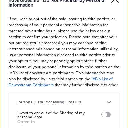
novekedes.hu -
Do Not Process My Personal
Information
If you wish to opt-out of the sale, sharing to third parties, or
processing of your personal or sensitive information for
targeted advertising by us, please use the below opt-out
section to confirm your selection. Please note that after your
opt-out request is processed you may continue seeing
Kéthónapos a Tisza-kormány: íme a mérleg!
interest-based ads based on personal information utilized by
us or personal information disclosed to third parties prior to
ELEMZÉSEK
2026. júl. 21.
your opt-out. You may separately opt-out of the further
disclosure of your personal information by third parties on the
IAB’s list of downstream participants. This information may
also be disclosed by us to third parties on the
IAB’s List of
Downstream Participants
that may further disclose it to other
third parties.
Please note that this website/app uses one or more Google
Personal Data Processing Opt Outs
services and may gather and store information including but
not limited to your visit or usage behaviour. You may click to
I want to opt-out of the Sharing of my
personal data.
grant or deny consent to Google and its third-party tags to
Opted In
use your data for below specified purposes in below Google