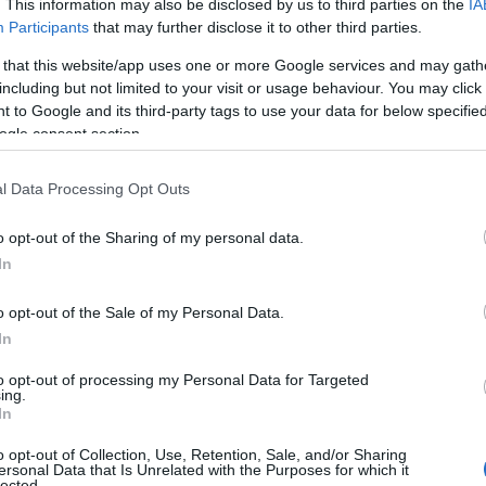
. This information may also be disclosed by us to third parties on the
IA
Participants
that may further disclose it to other third parties.
a magyar gazdaság alapvetően a háború és a szan
.
 that this website/app uses one or more Google services and may gath
including but not limited to your visit or usage behaviour. You may click 
 to Google and its third-party tags to use your data for below specifi
ésünk szerint ugyanis a kormány célzott támogatás
ogle consent section.
mintegy 3 000 milliárd forintnyi olcsó fejlesztési c
ó gazdaságpolitikai intézkedései, úgy mint az
l Data Processing Opt Outs
v kkv támogatási program, a Gyármentő Program, 
o opt-out of the Sharing of my personal data.
nyi Kártya Program és Baross Gábor Újraiparosítá
In
 2022-es növekedést a háborúval és szankciókkal
o opt-out of the Sale of my Personal Data.
t 0,5 százalékponttal, a 2023-ast pedig 1,5
In
javítják.
to opt-out of processing my Personal Data for Targeted
ing.
In
atásait kiszűrve, vagyis mindkét esetben az aktuál
orokkal számolva,
o opt-out of Collection, Use, Retention, Sale, and/or Sharing
ersonal Data that Is Unrelated with the Purposes for which it
lected.