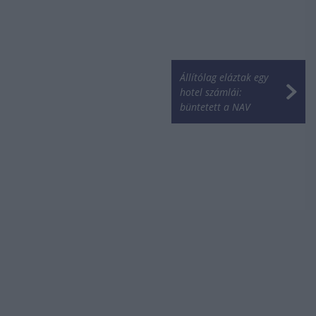
Állítólag eláztak egy
hotel számlái:
büntetett a NAV