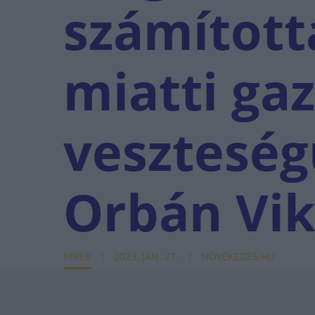
számított
miatti ga
veszteség
Orbán Vik
HÍREK
2023. JAN. 27.
NÖVEKEDÉS.HU