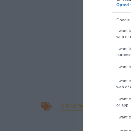
Opted 
így a háb
80 256 mi
Google 
I want t
míg hábo
web or d
nélkül 76
I want t
purpose
A két várakozás 
I want 
idénre prognosz
I want t
német módszert
web or d
és a szankciós 
I want t
or app.
ORBÁN VIKTOR
HÁBORÚ
VES
I want t
KAPCSOLÓDÓ CIKK
I want t