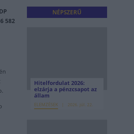
GDP
NÉPSZERŰ
76 582
dén
t
Hitelfordulat 2026:
elzárja a pénzcsapot az
b.
állam
ELEMZÉSEK
2026. júl. 22.
b