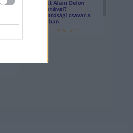
Mi lett Alain Delon
vagyonával?
Adóhatósági csavar a
sztoriban
HÍREK
2026. júl. 19.