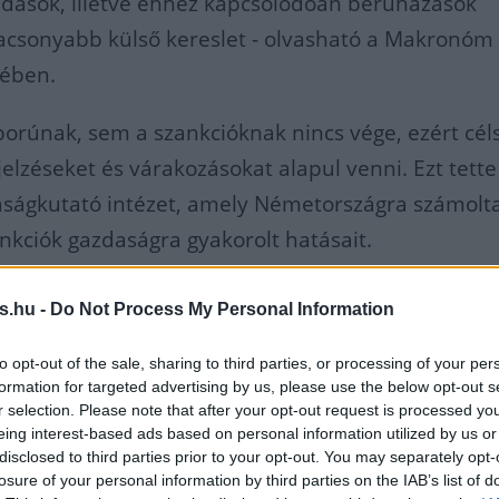
adások, illetve ehhez kapcsolódóan beruházások
lacsonyabb külső kereslet - olvasható a Makronóm
sében.
orúnak, sem a szankcióknak nincs vége, ezért cél
jelzéseket és várakozásokat alapul venni. Ezt tette
ságkutató intézet, amely Németországra számolta
nkciók gazdaságra gyakorolt hatásait.
lapul véve számszerűsítette a Makronóm Intézet a
s.hu -
Do Not Process My Personal Information
ankciók magyar gazdasági növekedésre gyakorolt n
to opt-out of the sale, sharing to third parties, or processing of your per
májusában 2022-re 5,2, 2023-ra pedig 4,1 százalék
formation for targeted advertising by us, please use the below opt-out s
 a kormányzat a piaci előrejelzésekkel összhangb
r selection. Please note that after your opt-out request is processed y
eing interest-based ads based on personal information utilized by us or
disclosed to third parties prior to your opt-out. You may separately opt-
ozás ennél kedvezőtlenebb, rendre 4,5, illetve 1,
losure of your personal information by third parties on the IAB’s list of
re és 2023-ra. Ugyanakkor ez még mindig kedvező