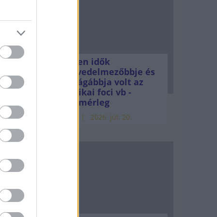
a
Minden idők
legjövedelmezőbbje és
.
legdrágábbja volt az
amerikai foci vb -
gyorsmérleg
z
HÍREK
2026. júl. 20.
 a
háború