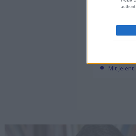
Magyar g
authenti
Infláció,
Befékezet
Előrejelző
Jön a rec
energiavá
Mit jelen