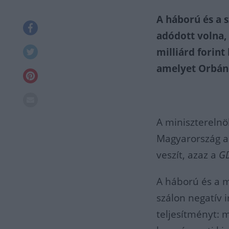
A háború és a s
adódott volna,
milliárd forint
amelyet Orbán 
A miniszterelnö
Magyarország a 
veszít, azaz a
G
A háború és a m
szálon negatív 
teljesítményt: