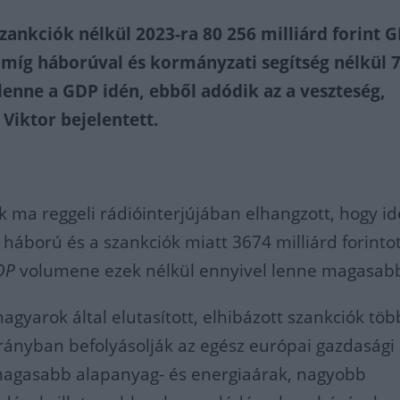
zankciók nélkül 2023-ra 80 256 milliárd forint 
 míg háborúval és kormányzati segítség nélkül 
 lenne a GDP idén, ebből adódik az a veszteség,
Viktor bejelentett.
k ma reggeli rádióinterjújában elhangzott, hogy i
háború és a szankciók miatt 3674 milliárd forinto
DP
volumene ezek nélkül ennyivel lenne magasab
agyarok által elutasított, elhibázott szankciók töb
irányban befolyásolják az egész európai gazdasági
 magasabb alapanyag- és energiaárak, nagyobb