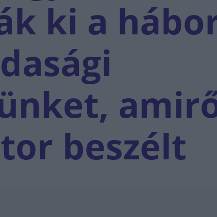
ák ki a hábo
zdasági
ünket, amirő
tor beszélt