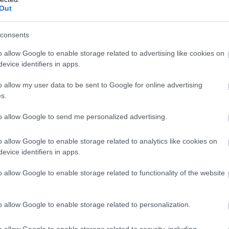
Out
orú és a szankciók nélkül 2023-r
lliárd forint GDP adódott volna,
consents
o allow Google to enable storage related to advertising like cookies on
rúval és kormányzati segítség
evice identifiers in apps.
 582 milliárd forint lenne a GDP
o allow my user data to be sent to Google for online advertising
s.
eltérése az említett 3 674 milliárd forint, vagyis a
to allow Google to send me personalized advertising.
tizált GDP 4,8 százaléka, ennyi tehát az az összeg
o allow Google to enable storage related to analytics like cookies on
an szerint, amelytől a magyar gazdaság elesik a 
evice identifiers in apps.
politika nyomán 2023-ban.
o allow Google to enable storage related to functionality of the website
ZTESÉG
MAKRONÓM INTÉZET
o allow Google to enable storage related to personalization.
EK A TÉMÁBAN
o allow Google to enable storage related to security, including