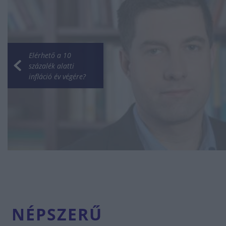
Elérhető a 10
százalék alatti
infláció év végére?
NÉPSZERŰ