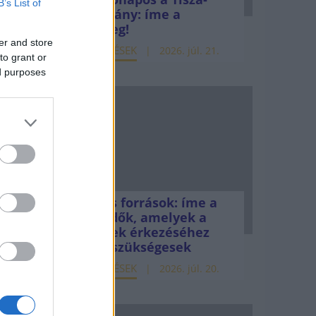
B’s List of
kormány: íme a
kciók
mérleg!
er and store
ELEMZÉSEK
2026. júl. 21.
to grant or
ed purposes
ai,
élú
a
si
Uniós források: íme a
teendők, amelyek a
pénzek érkezéséhez
még szükségesek
ELEMZÉSEK
2026. júl. 20.
isan