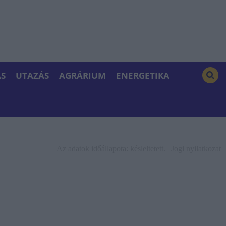
S
UTAZÁS
AGRÁRIUM
ENERGETIKA
Az adatok időállapota: késleltetett. |
Jogi nyilatkozat