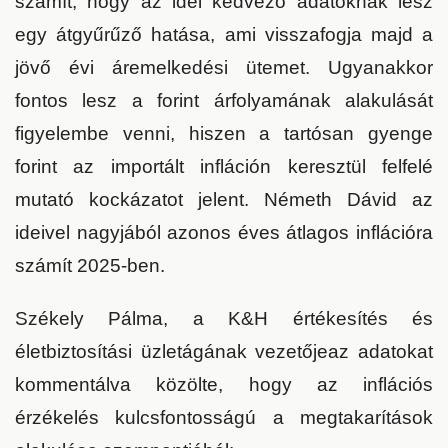
számít, hogy az idei kedvező adatoknak lesz
egy átgyűrűző hatása, ami visszafogja majd a
jövő évi áremelkedési ütemet. Ugyanakkor
fontos lesz a forint árfolyamának alakulását
figyelembe venni, hiszen a tartósan gyenge
forint az importált infláción keresztül felfelé
mutató kockázatot jelent. Németh Dávid az
ideivel nagyjából azonos éves átlagos inflációra
számít 2025-ben.
Székely Pálma, a K&H értékesítés és
életbiztosítási üzletágának vezetője
az adatokat
kommentálva közölte, hogy az inflációs
érzékelés kulcsfontosságú a megtakarítások