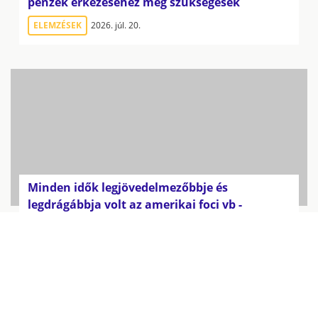
pénzek érkezéséhez még szükségesek
ELEMZÉSEK
2026. júl. 20.
Minden idők legjövedelmezőbbje és
legdrágábbja volt az amerikai foci vb -
gyorsmérleg
HÍREK
2026. júl. 20.