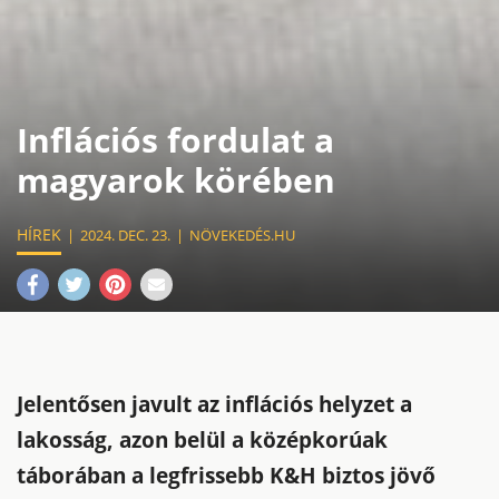
Inflációs fordulat a
magyarok körében
HÍREK
2024. DEC. 23.
NÖVEKEDÉS.HU
Jelentősen javult az inflációs helyzet a
lakosság, azon belül a középkorúak
táborában a legfrissebb K&H biztos jövő