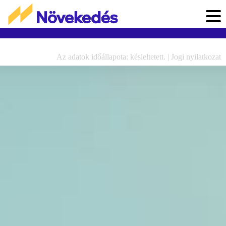
Az adatok időállapota: késleltetett. |
Jogi nyilatkozat