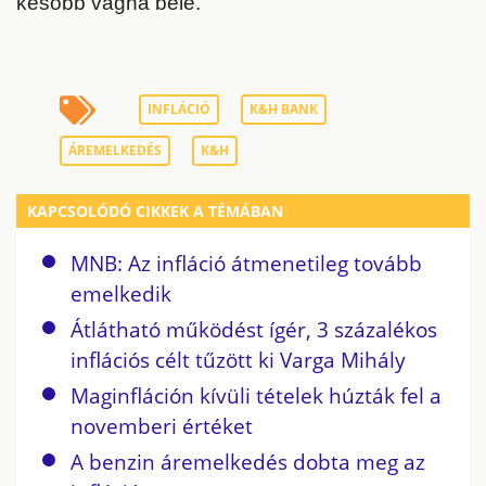
később vágna bele.
INFLÁCIÓ
K&H BANK
ÁREMELKEDÉS
K&H
KAPCSOLÓDÓ CIKKEK A TÉMÁBAN
MNB: Az infláció átmenetileg tovább
emelkedik
Átlátható működést ígér, 3 százalékos
inflációs célt tűzött ki Varga Mihály
Maginfláción kívüli tételek húzták fel a
novemberi értéket
A benzin áremelkedés dobta meg az