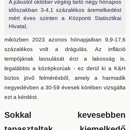
A júliustól október végéig tartó négy hónapos
időszakban 3-4,1 százalékos áremelkedést
mért éves szinten a Központi Statisztikai
Hivatal,
miközben 2023 azonos hónapjaiban 9,9-17,6
százalékos volt a drágulás. Az infláció
tempójának lassulását érzi a lakosság is,
legalábbis a középkorúak - ez derül ki a K&H
biztos jövő felmérésből, amely a harmadik
negyedévben a 30-59 évesek körében vizsgálta
ezt a kérdést.
Sokkal kevesebben
tapasztaltak kiemelkedő