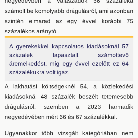
negyedévben a válaszadók 66 százaléka
számolt be komolyabb drágulásról, ami azonban
szintén elmarad az egy évvel korábbi 75
százalékos aránytól.
A gyerekekkel kapcsolatos kiadásoknál 57
százalék tapasztalt számottevő
áremelkedést, míg egy évvel ezelőtt ez 64
százalékukra volt igaz.
A lakhatási költségeknél 54, a közlekedési
kiadásoknál 48 százalék beszélt tetemesebb
drágulásról, szemben a 2023 harmadik
negyedévében mért 66 és 67 százalékkal.
Ugyanakkor több vizsgált kategóriában nem