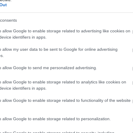
oglalkoztatással kapcsolatos következő háromhavi
Out
, az áprilisi felmérés szerint
consents
o allow Google to enable storage related to advertising like cookies on
tok 8 százaléka bővítené a
evice identifiers in apps.
t, míg 11 százaléka csökkentené
o allow my user data to be sent to Google for online advertising
s.
rban és a kereskedelemben van
to allow Google to send me personalized advertising.
en a csökkentést tervezők.
o allow Google to enable storage related to analytics like cookies on
evice identifiers in apps.
aléka szeretne árat emelni, és körülbelül 5 százal
o allow Google to enable storage related to functionality of the website
 ágazatokat összevetve az ár-indikátor kiugróan 
ben, de minden ágazatban az áremelésre törekvő
o allow Google to enable storage related to personalization.
en - fejtette ki Petz Raymund.
o allow Google to enable storage related to security, including