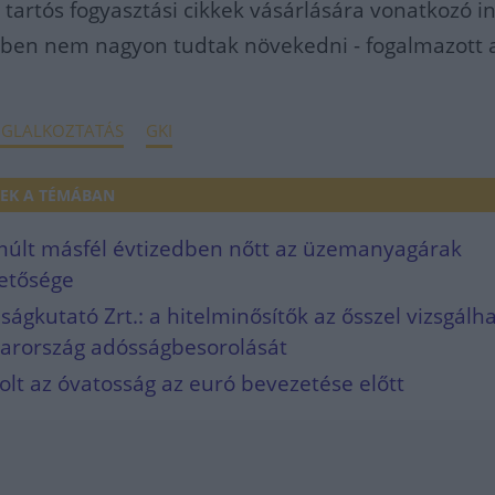
 tartós fogyasztási cikkek vásárlására vonatkozó 
évben nem nagyon tudtak növekedni - fogalmazott 
GLALKOZTATÁS
GKI
EK A TÉMÁBAN
lmúlt másfél évtizedben nőtt az üzemanyagárak
etősége
ágkutató Zrt.: a hitelminősítők az ősszel vizsgálha
yarország adósságbesorolását
olt az óvatosság az euró bevezetése előtt