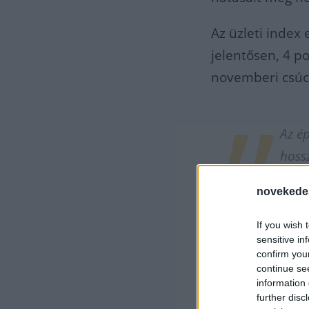
Az üzleti index
jelentősen, 4 p
novemberi csúc
Az é
hoss
emel
novekede
kile
If you wish 
sensitive in
confirm you
- jelezte.
continue se
information 
A kereskedelmi
further disc