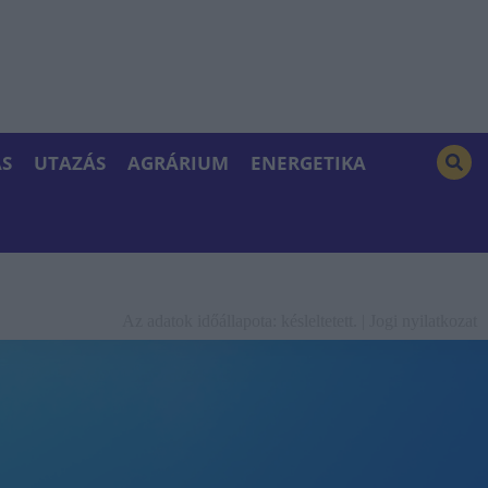
S
UTAZÁS
AGRÁRIUM
ENERGETIKA
Az adatok időállapota: késleltetett. |
Jogi nyilatkozat