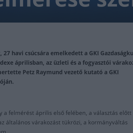
t, 27 havi csúcsára emelkedett a GKI Gazdaságk
exe áprilisban, az üzleti és a fogyasztói várak
ismertette Petz Raymund vezető kutató a GKI
óján.
 a felmérést április első felében, a választás előtt
 az általános várakozást tükrözi, a kormányváltás
em.