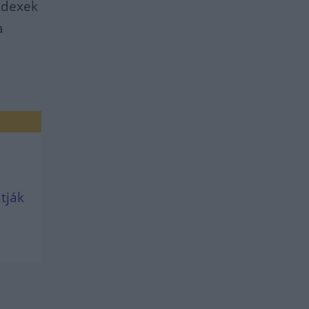
indexek
a
tják