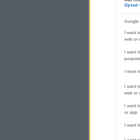
A GKI jelzi a f
Opted 
várakozásokat is
Google 
I want t
a vállala
web or d
létszámo
I want t
purpose
építőipa
I want 
többségb
I want t
web or d
A cégek 35 száz
I want t
csökkentene. Az
or app.
a kereskedelem
I want t
vannak többségb
I want t