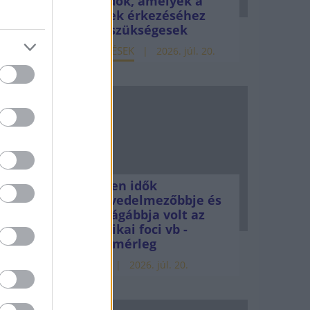
teendők, amelyek a
pénzek érkezéséhez
még szükségesek
ELEMZÉSEK
2026. júl. 20.
, az
nak
Minden idők
legjövedelmezőbbje és
legdrágábbja volt az
éka
amerikai foci vb -
gyorsmérleg
magas
HÍREK
2026. júl. 20.
 cégek