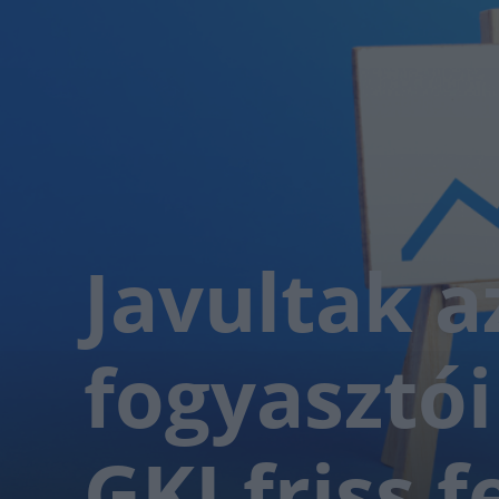
Javultak az
fogyasztó
GKI friss 