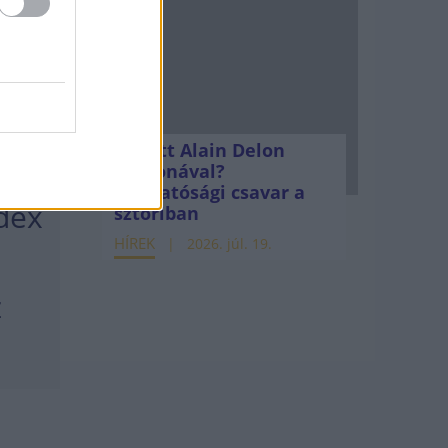
I
26-ra
Mi lett Alain Delon
tos
vagyonával?
Adóhatósági csavar a
ndex
sztoriban
HÍREK
2026. júl. 19.
z