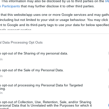
. This information may also be disclosed by us to third parties on the
IA
almi mutató emelkedésével összefüggésben a kere
Participants
that may further disclose it to other third parties.
lását érzékelték. Áprilisban 5 ponttal emelkedett 
 that this website/app uses one or more Google services and may gath
dex, egy hónap alatt ilyen jelentős erősödést már
including but not limited to your visit or usage behaviour. You may click 
 to Google and its third-party tags to use your data for below specifi
gisztrált a GKI - mondta a kutató.
ogle consent section.
l Data Processing Opt Outs
ományosan a legoptimistább az üzleti
o opt-out of the Sharing of my personal data.
gáltatások szektora, a mutató ebben a hónapban
In
afogottabban, 1 ponttal emelkedett. Még így is ez
ktor a leginkább bizakodó, illetve áprilisban
o opt-out of the Sale of my Personal Data.
In
rkózott mellé az ipar
to opt-out of processing my Personal Data for Targeted
ing.
In
o opt-out of Collection, Use, Retention, Sale, and/or Sharing
ersonal Data that Is Unrelated with the Purposes for which it
lected.