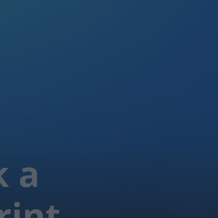
k a
rint