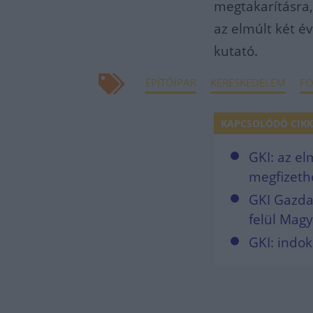
megtakarításra,
az elmúlt két 
kutató.
ÉPÍTŐIPAR
KERESKEDELEM
FO
KAPCSOLÓDÓ CIKK
GKI: az e
megfizeth
GKI Gazdas
felül Mag
GKI: indok