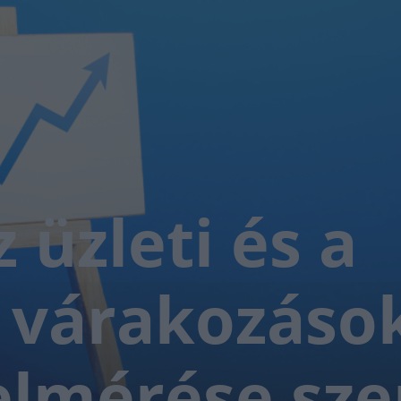
 üzleti és a
i várakozáso
felmérése sze