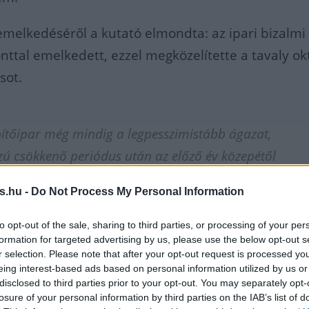
 emelkedéséről a kutató elmondta: az ipari bizalmi
onttal emelkedett, ezzel megközelítette a tavaly ok
sot.
pítőipar még mindig a legpesszimistább ágazat,
zú csökkenő periódus után az előző év közepétől
kedő tendenciát mutat, de elég nagyok a
s.hu -
Do Not Process My Personal Information
ngések
to opt-out of the sale, sharing to third parties, or processing of your per
formation for targeted advertising by us, please use the below opt-out s
r selection. Please note that after your opt-out request is processed y
eing interest-based ads based on personal information utilized by us or
disclosed to third parties prior to your opt-out. You may separately opt-
 index négy hónapja emelkedő trendet követ, a
losure of your personal information by third parties on the IAB’s list of