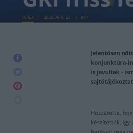
HÍREK
2026. ÁPR. 23.
MTI
Jelentősen nőt
konjunktúra-ind
is javultak - 
sajtótájékoztat
Hozzátette, hogy
készítették, így
hatásait még n