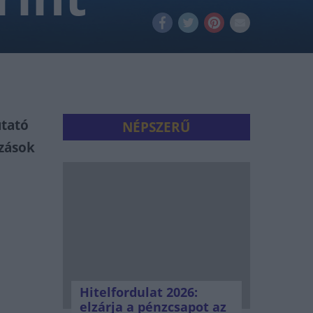
utató
NÉPSZERŰ
ozások
Hitelfordulat 2026:
elzárja a pénzcsapot az