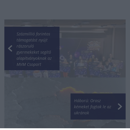
Százmillió forintos
támogatást nyújt
rászoruló
gyermekeket segítő
alapítványoknak az
MVM Csoport
Háború: Orosz
kémeket fogtak le az
ukránok