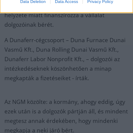
Data Deletion
Data Access
Privacy Policy
vállalja, hogy
a Dunaferr-cégcsoport
kritikus
helyzete miatt finanszírozza a vállalat
dolgozóinak bérét.
A Dunaferr-cégcsoport – Duna Furnace Dunai
Vasmű Kft., Duna Rolling Dunai Vasmű Kft.,
Dunaferr Labor Nonprofit Kft., – dolgozói az
intézkedéseknek köszönhetően a minap
megkapták a fizetéseiket - írták.
Az NGM közölte: a kormány, ahogy eddig, úgy
ezek után is a dolgozók pártján áll, és mindent
megtesz annak érdekében, hogy mindenki
megkapja a neki járó bért.