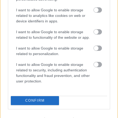
sem tartja be kötelezettségeit, sem a vasmű
I want to allow Google to enable storage
fejlesztésével kapcsolatos ígéreteit, illetve a
related to analytics like cookies on web or
device identifiers in apps.
termelés újraindításával kapcsolatos
elvárásokat sem.
I want to allow Google to enable storage
related to functionality of the website or app.
I want to allow Google to enable storage
related to personalization.
A kormány - látva a vállalat utóbbi
időszakban mutatott hozzáállását - már
I want to allow Google to enable storage
related to security, including authentication
korábban megteremtette a bérek
functionality and fraud prevention, and other
kifizetésének jogi lehetőségét, amivel
user protection.
gyorsított intézkedési lehetőséget
biztosított a fizetések előteremtésére.
CONFIRM
A kormány a Bérgarancia Alap adta lehetőség
szerint, Mészáros Lajos kérésére, átmenetileg