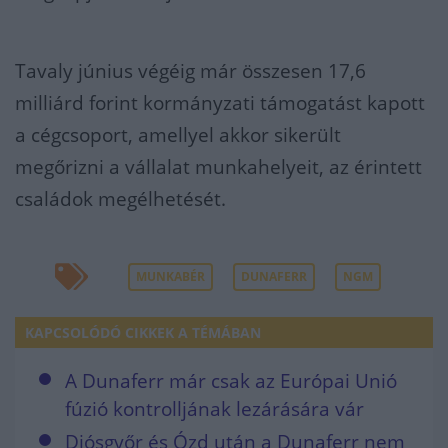
Tavaly június végéig már összesen 17,6
milliárd forint kormányzati támogatást kapott
a cégcsoport, amellyel akkor sikerült
megőrizni a vállalat munkahelyeit, az érintett
családok megélhetését.
MUNKABÉR
DUNAFERR
NGM
KAPCSOLÓDÓ CIKKEK A TÉMÁBAN
A Dunaferr már csak az Európai Unió
fúzió kontrolljának lezárására vár
Diósgyőr és Ózd után a Dunaferr nem