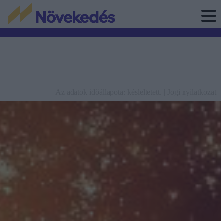
Az adatok időállapota: késleltetett. |
Jogi nyilatkozat