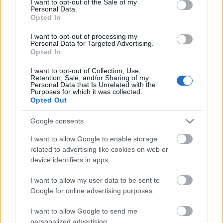
I want to opt-out of the Sale of my
felszólításra sem tett eleget törvényi
Personal Data.
Opted In
kötelezettségének, ezért a kormány
I want to opt-out of processing my
Mészáros Lajosnak, a térség országgyűlési
Personal Data for Targeted Advertising.
Opted In
képviselőjének kérésére a Bérgarancia
Alapból kifizette a Dunaferr-cégcsoport
I want to opt-out of Collection, Use,
Retention, Sale, and/or Sharing of my
Personal Data that Is Unrelated with the
dolgozóinak októberi bérét. Az érintett
Purposes for which it was collected.
Opted Out
közel 3500 munkavállaló megkapta a
fizetését, amelyre a kormányzat mintegy 2
Google consents
milliárd forintot különített el, biztosítva
I want to allow Google to enable storage
ezzel a családok megélhetését - közölte a
related to advertising like cookies on web or
device identifiers in apps.
Nemzetgazdasági Minisztérium (NGM).
I want to allow my user data to be sent to
Google for online advertising purposes.
I want to allow Google to send me
Ismertették: a brit-indiai
cégcsoport
továbbra
personalized advertising.