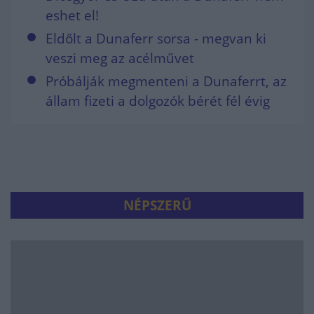
eshet el!
Eldőlt a Dunaferr sorsa - megvan ki
veszi meg az acélművet
Próbálják megmenteni a Dunaferrt, az
állam fizeti a dolgozók bérét fél évig
NÉPSZERŰ