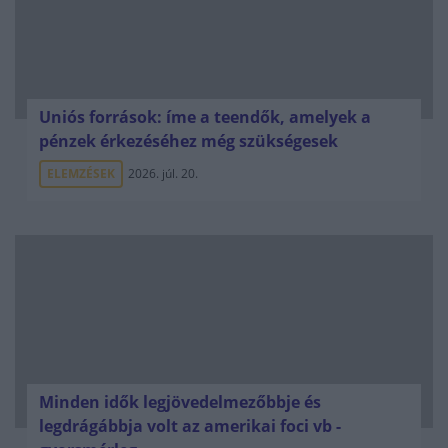
Uniós források: íme a teendők, amelyek a
pénzek érkezéséhez még szükségesek
ELEMZÉSEK
2026. júl. 20.
Minden idők legjövedelmezőbbje és
legdrágábbja volt az amerikai foci vb -