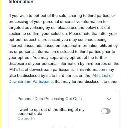
Information
If you wish to opt-out of the sale, sharing to third parties, or
processing of your personal or sensitive information for
targeted advertising by us, please use the below opt-out
section to confirm your selection. Please note that after your
opt-out request is processed you may continue seeing
Közpénzből kellett
interest-based ads based on personal information utilized by
us or personal information disclosed to third parties prior to
kifizetni a Liberty
your opt-out. You may separately opt-out of the further
munkabér tartozását
disclosure of your personal information by third parties on the
IAB’s list of downstream participants. This information may
also be disclosed by us to third parties on the
IAB’s List of
HÍREK
2024. NOV. 15.
MTI
Downstream Participants
that may further disclose it to other
third parties.
Please note that this website/app uses one or more Google
Personal Data Processing Opt Outs
services and may gather and store information including but
not limited to your visit or usage behaviour. You may click to
I want to opt-out of the Sharing of my
personal data.
grant or deny consent to Google and its third-party tags to
Opted In
use your data for below specified purposes in below Google
A Lyberty Steel acélipari vállalat többszöri
consent section.