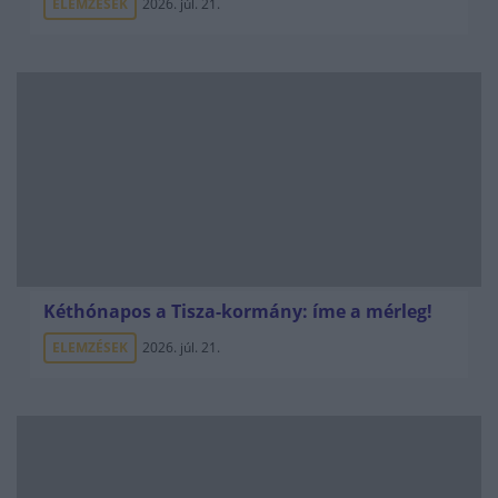
ELEMZÉSEK
2026. júl. 21.
Kéthónapos a Tisza-kormány: íme a mérleg!
ELEMZÉSEK
2026. júl. 21.