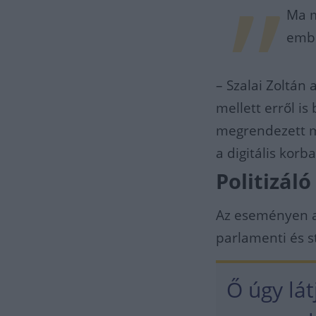
Ma m
embe
– Szalai Zoltán
mellett erről i
megrendezett m
a digitális kor
Politizáló
Az eseményen a
parlamenti és st
Ő úgy lát