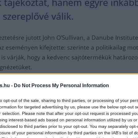
 tájékoztat, hanem egyre inkáb
ó szereplővé válik.
ztetésre jutott John O’Sullivan, a Danube Institut
az eseményen kifejtette: szerinte a politikailag mot
l is várják, hogy a kedvenc sajtótermékük határoz
ágnézetüket.
gban, ahol rögtön látszik, hogy mi az ami érdekli a
s.hu -
Do Not Process My Personal Information
va fut be a több kattintás egyre nagyobb teret ka
z érzelmek és a véleménycikkek. Na meg hangzato
to opt-out of the sale, sharing to third parties, or processing of your per
formation for targeted advertising by us, please use the below opt-out s
t el.
r selection. Please note that after your opt-out request is processed y
eing interest-based ads based on personal information utilized by us or
disclosed to third parties prior to your opt-out. You may separately opt-
rno a CNN Prima News külügyi
losure of your personal information by third parties on the IAB’s list of