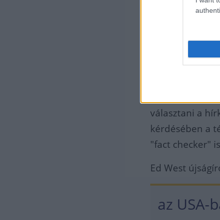
authenti
Az o
milye
sajt
Matthew Tyrmand
választani a hír
kérdésében a t
"fact checker" i
Ed West újságíró
az USA-b