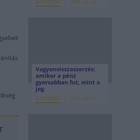
ELEMZÉSEK
2026. júl. 22.
egyebek
ánítás
Vagyonvisszaszerzés:
amikor a pénz
gyorsabban fut, mint a
jog
nökség
ELEMZÉSEK
2026. júl. 21.
r