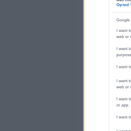
Még a
Opted 
hírek
nem 
Google 
I want t
web or d
Hiú ábrán
I want t
purpose
Stefano Magni, 
I want 
objektív újságí
tisztesség kérdé
I want t
web or d
szétválasztja-e
I want t
Mint mondta, a 
or app.
baloldali jelölt
I want t
nem lehet nem á
I want t