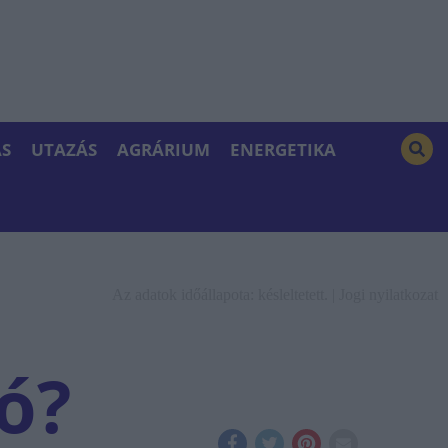
S
UTAZÁS
AGRÁRIUM
ENERGETIKA
Az adatok időállapota: késleltetett. |
Jogi nyilatkozat
tó?