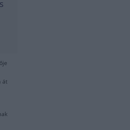
s
ője
n át
nak