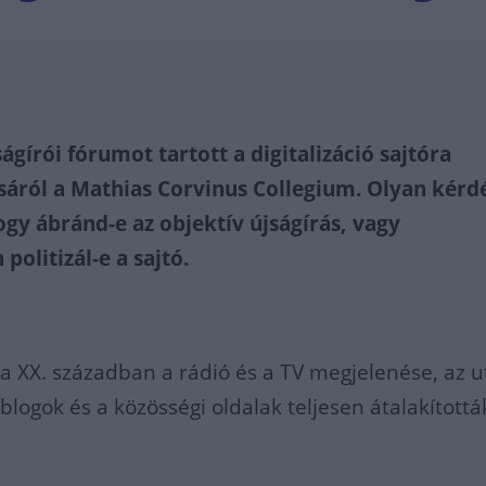
gírói fórumot tartott a digitalizáció sajtóra
sáról a Mathias Corvinus Collegium. Olyan kérd
ogy ábránd-e az objektív újságírás, vagy
politizál-e a sajtó.
a XX. században a rádió és a TV megjelenése, az u
blogok és a közösségi oldalak teljesen átalakítottá