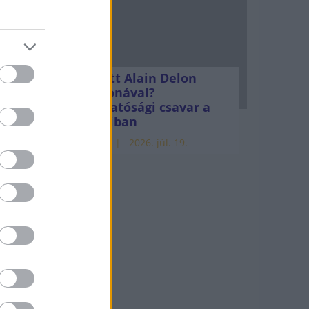
Mi lett Alain Delon
vagyonával?
Adóhatósági csavar a
sztoriban
HÍREK
2026. júl. 19.
incs
gy