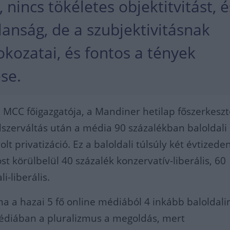
 nincs tökéletes objektitvitást, é
lanság, de a szubjektivitásnak
okozatai, és fontos a tények
se.
az MCC főigazgatója, a Mandiner hetilap főszerkeszt
ndszerváltás után a média 90 százalékban baloldali
lt privatizáció. Ez a baloldali túlsúly két évtizede
 körülbelül 40 százalék konzervatív-liberális, 60
i-liberális.
a a hazai 5 fő online médiából 4 inkább baloldali
diában a pluralizmus a megoldás, mert