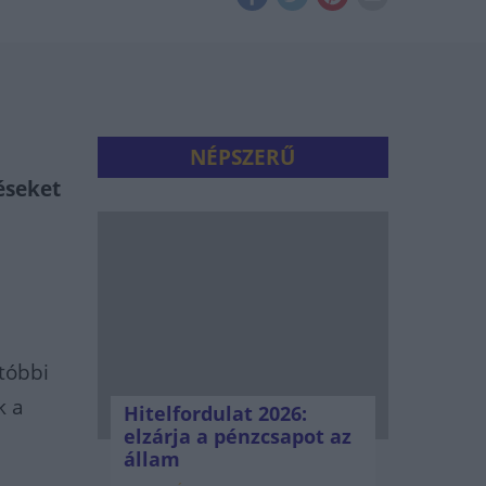
NÉPSZERŰ
éseket
tóbbi
k a
Hitelfordulat 2026:
elzárja a pénzcsapot az
állam