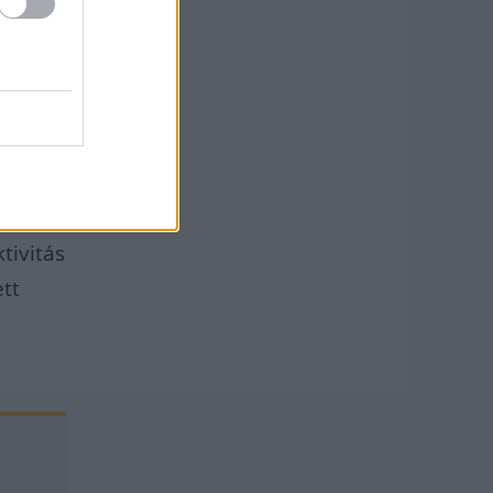
t kell
ktivitás
tt