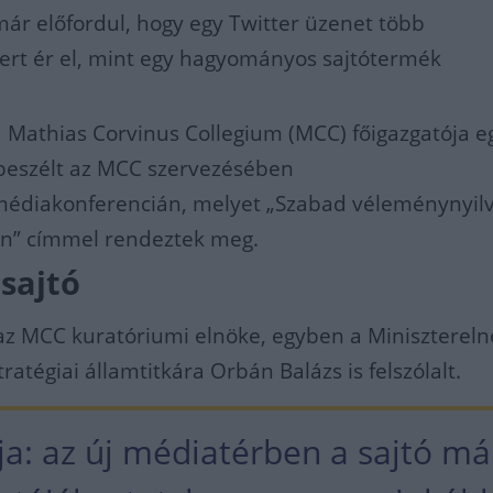
ár előfordul, hogy egy Twitter üzenet több
rt ér el, mint egy hagyományos sajtótermék
 a Mathias Corvinus Collegium (MCC) főigazgatója 
s beszélt az MCC szervezésében
édiakonferencián, melyet „Szabad véleménynyilv
ban” címmel rendeztek meg.
 sajtó
z MCC kuratóriumi elnöke, egyben a Miniszterel
ratégiai államtitkára Orbán Balázs is felszólalt.
ja: az új médiatérben a sajtó má