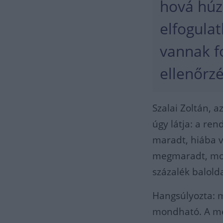
hová húz,
elfogulat
vannak f
ellenőrzé
Szalai Zoltán, 
úgy látja: a re
maradt, hiába vo
megmaradt, most
százalék baloldal
Hangsúlyozta: m
mondható. A mé