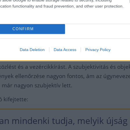
cation functionality and fraud prevention, and other user protection.
lvasók számára is érdekes, hogy az újságíró
n véleményt képvisel, és eszerint választ
CONFIRM
óorgánumot.
Data Deletion
Data Access
Privacy Policy
 Project Veritas oknyomozó újságírója szerint szé
közlést és a vezércikkírást. A szubjektivitás és obje
ények ellenőrzése nagyon fontos, ám az úgyneveze
s már nagyon szubjektív lett.
 kifejtette:
an mindenki tudja, melyik újság