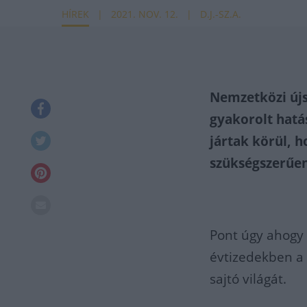
HÍREK
2021. NOV. 12.
D.J.-SZ.A.
Nemzetközi újsá
gyakorolt hatá
jártak körül, h
szükségszerűen 
Pont úgy ahogy 
évtizedekben a 
sajtó világát.