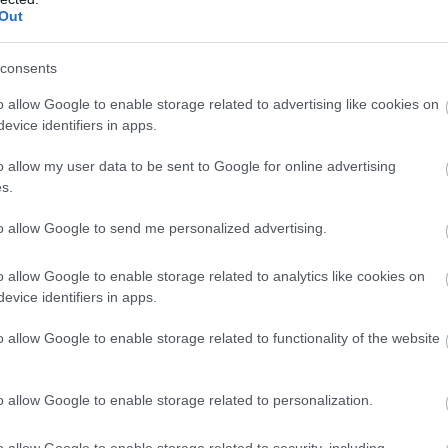
z ingyenes hírolvasás kora se jött el. Hisz a
Out
ért továbbra is fizetünk. Csak az interneten épp
a pénzünkkel, hanem az adatainkkal.
consents
o allow Google to enable storage related to advertising like cookies on
evice identifiers in apps.
d az újságírói objektivitás?
o allow my user data to be sent to Google for online advertising
s.
a Nuova Bussola Quotidiana újságírója úgy látja, n
to allow Google to send me personalized advertising.
rás, mindenki valamilyen szinten szubjektív, csak
se, hogy ezt bevallják-e, és egy adott sajtótermék
o allow Google to enable storage related to analytics like cookies on
evice identifiers in apps.
 a tényeket a véleménytől.
o allow Google to enable storage related to functionality of the website
Corriere della Sera korábban beismerte, hogy a
eket támogatja, a New York Times pedig azt írta, ho
o allow Google to enable storage related to personalization.
llást foglalni. Kiemelte:
o allow Google to enable storage related to security, including