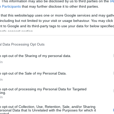
. This information may also be disclosed by us to third parties on the
IA
tője úgy látja, hogy a
Participants
that may further disclose it to other third parties.
 that this website/app uses one or more Google services and may gath
yos média jelentősége jelentő
including but not limited to your visit or usage behaviour. You may click 
 to Google and its third-party tags to use your data for below specifi
 az utóbbi években. A fiatalokna
ogle consent section.
már csak egy töredéke néz
l Data Processing Opt Outs
nyos TV adásokat.
o opt-out of the Sharing of my personal data.
In
 Központ vezetője, Szánthó Miklós, aki egyben a K
o opt-out of the Sale of my Personal Data.
s Média Alapítvány kuratóriumának elnöke is, úgy 
In
nalán beharangozott nagy változások jó része nem
to opt-out of processing my Personal Data for Targeted
ing.
In
o opt-out of Collection, Use, Retention, Sale, and/or Sharing
ersonal Data that Is Unrelated with the Purposes for which it
lected.