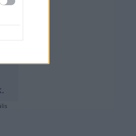
.
lis