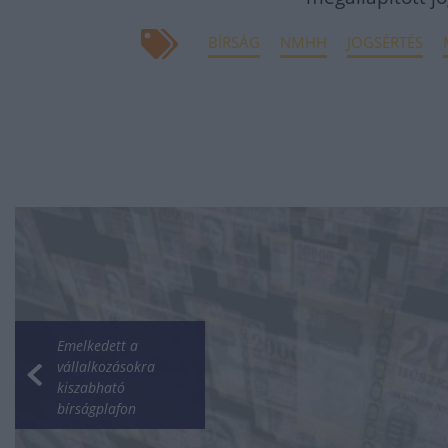
BÍRSÁG
NMHH
JOGSÉRTÉS
Emelkedett a
vállalkozásokra
kiszabható
bírságplafon