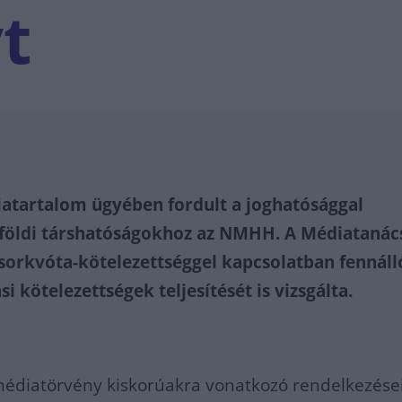
t
atartalom ügyében fordult a joghatósággal
földi társhatóságokhoz az NMHH. A Médiatanác
sorkvóta-kötelezettséggel kapcsolatban fennáll
si kötelezettségek teljesítését is vizsgálta.
médiatörvény kiskorúakra vonatkozó rendelkezései