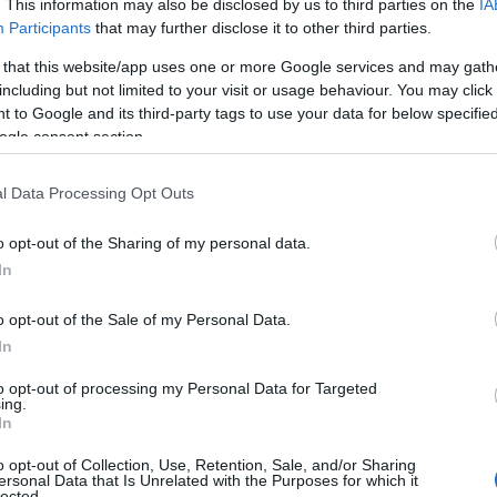
. This information may also be disclosed by us to third parties on the
IA
Participants
that may further disclose it to other third parties.
két ügyben is külföldi
 that this website/app uses one or more Google services and may gath
sághoz fordult.
including but not limited to your visit or usage behaviour. You may click 
 to Google and its third-party tags to use your data for below specifi
ogle consent section.
l korhatárra való tekintet nélkül megtekinthető
 közzé a Katicabogár és Fekete Macska kalandjai so
l Data Processing Opt Outs
ű részét május 20-án 13 óra 19 perctől, azonban 
o opt-out of the Sharing of my personal data.
lat szerint a műsorszám a III. korhatár-kategóriába
In
aluliak számára nem ajánlott) tartozik a témaválas
o opt-out of the Sale of my Personal Data.
gozási módjára tekintettel.
In
rtesítette a joghatósággal rendelkező spanyol
to opt-out of processing my Personal Data for Targeted
ing.
vélelmezett jogsértésről, egyúttal felkérte a szük
In
egtételére.
o opt-out of Collection, Use, Retention, Sale, and/or Sharing
ersonal Data that Is Unrelated with the Purposes for which it
lected.