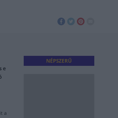
NÉPSZERŰ
s e
ó
t a