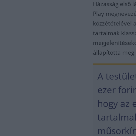
Házasság első l
Play megnevezé
közzétételével a
tartalmak klass
megjelenítésekor
állapította meg
A testül
ezer fori
hogy az e
tartalmak
műsorkíná