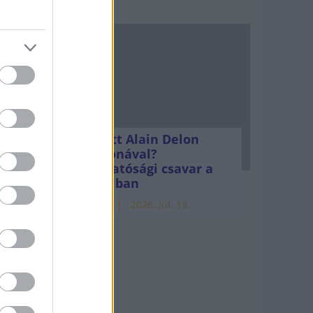
a a
ta
szakos
Mi lett Alain Delon
vagyonával?
Adóhatósági csavar a
ek
sztoriban
HÍREK
2026. júl. 19.
tók a
havi