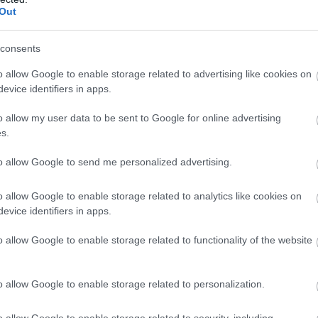
ímű horrorfilmet június 21-én 22 órakor sugározt
Out
nöt éven aluliak számára nem megfelelő
consents
ással, a hatósági ellenőrzés azonban azt állapítot
o allow Google to enable storage related to advertising like cookies on
sorszám az V. korhatár-kategóriába tartozónak
evice identifiers in apps.
nnyolc éven aluliak számára nem ajánlott) az erő
o allow my user data to be sent to Google for online advertising
rágár nyelvezet miatt.
s.
l az NMHH értesítette a román társhatóságot a
to allow Google to send me personalized advertising.
sértésről, egyúttal felkérte a szükséges intézkedés
o allow Google to enable storage related to analytics like cookies on
evice identifiers in apps.
o allow Google to enable storage related to functionality of the website
telezett médiaszolgáltatást végző médiaszolgálta
vonatkozó előírások betartásának ellenőrzéséhez 
o allow Google to enable storage related to personalization.
l kötelesek adatokat szolgáltatni a Médiatanács
o allow Google to enable storage related to security, including