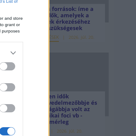
B’s List of
Uniós források: íme a
teendők, amelyek a
er and store
pénzek érkezéséhez
to grant or
még szükségesek
ed purposes
ELEMZÉSEK
2026. júl. 20.
rozat
a
ztásra
Minden idők
legjövedelmezőbbje és
legdrágábbja volt az
séges
amerikai foci vb -
gyorsmérleg
HÍREK
2026. júl. 20.