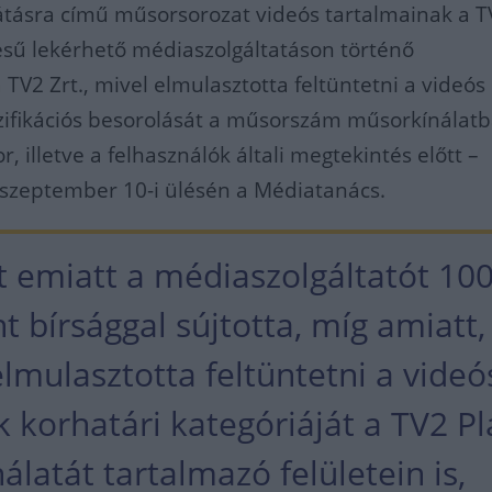
átásra című műsorsorozat videós tartalmainak a T
sű lekérhető médiaszolgáltatáson történő
 TV2 Zrt., mivel elmulasztotta feltüntetni a videós
zifikációs besorolását a műsorszám műsorkínálat
, illetve a felhasználók általi megtekintés előtt –
 szeptember 10-i ülésén a Médiatanács.
et emiatt a médiaszolgáltatót 10
nt bírsággal sújtotta, míg amiatt,
lmulasztotta feltüntetni a videó
 korhatári kategóriáját a TV2 Pl
latát tartalmazó felületein is,