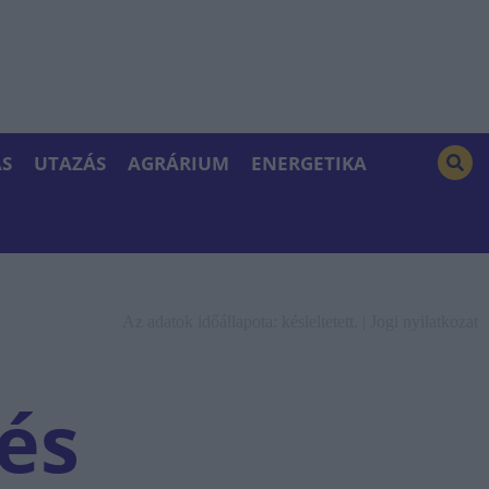
S
UTAZÁS
AGRÁRIUM
ENERGETIKA
Az adatok időállapota: késleltetett. |
Jogi nyilatkozat
és