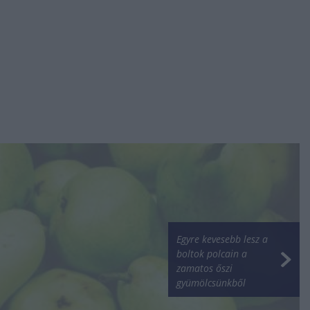
Egyre kevesebb lesz a
boltok polcain a
zamatos őszi
gyümölcsünkből