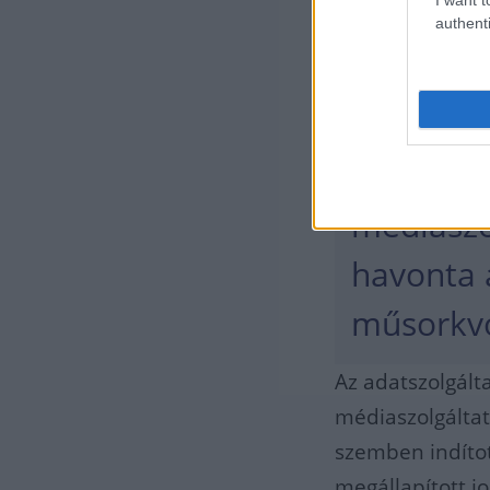
authenti
A 2024. j
időszakb
audiovizu
médiaszo
havonta 
műsorkvó
Az adatszolgált
médiaszolgáltató
szemben indítot
megállapított j