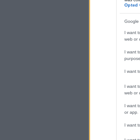
Az Üres ember c
Opted 
Super TV2 tize
Google 
tartalombesorol
I want t
meg, hogy a mű
web or d
minősülne (tize
I want t
jelenetek és a t
purpose
Erre tekintette
I want 
vélelmezett jog
I want t
megtételére.
web or d
I want t
A műsorkvóta-kö
or app.
műsorkvótákra 
I want t
rendszerességge
számára.
I want t