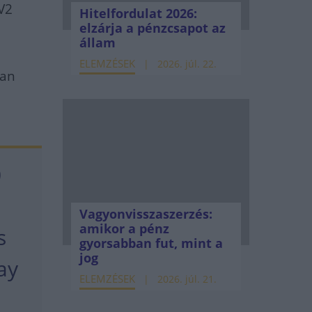
V2
Hitelfordulat 2026:
elzárja a pénzcsapot az
állam
ELEMZÉSEK
2026. júl. 22.
ban
0
Vagyonvisszaszerzés:
amikor a pénz
s
gyorsabban fut, mint a
jog
ay
ELEMZÉSEK
2026. júl. 21.