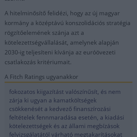
A hitelminősítő felidézi, hogy az új magyar
kormány a középtávú konszolidációs stratégia
rögzítőelemének szánja azt a
kötelezettségvállalását, amelynek alapján
2030-ig teljesíteni kívánja az euróövezeti
csatlakozás kritériumait.
A Fitch Ratings ugyanakkor
fokozatos kiigazítást valószínűsít, és nem
zárja ki ugyan a kamatköltségek
csökkenését a kedvező finanszírozási
feltételek fennmaradása esetén, a kiadási
kötelezettségek és az állami megbízások
felvizsgálatától várható megtakarításokat