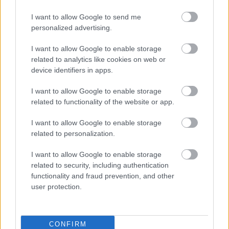
vártnál nagyobb mértékben romlott
a magyar
közfinanszírozás állapota
, a költségvetési
I want to allow Google to send me
personalized advertising.
politika kiszámíthatósága alacsony szintű volt
és a magyar gazdaság gyenge növekedési
I want to allow Google to enable storage
related to analytics like cookies on web or
teljesítményt nyújtott.
device identifiers in apps.
I want to allow Google to enable storage
Az új kormány középtávon az
related to functionality of the website or app.
államháztartási hiány csökkentését tűzte ki
I want to allow Google to enable storage
célként, de ennek stratégiáját már
related to personalization.
meglévő, magas kiadási
I want to allow Google to enable storage
kötelezettségvállalások, a választások előtti
related to security, including authentication
időszakból örökölt kiadási ígéretek és a
functionality and fraud prevention, and other
bizonytalan globális helyzet környezetében
user protection.
kell kidolgoznia
- áll a Fitch elemzésében.
CONFIRM