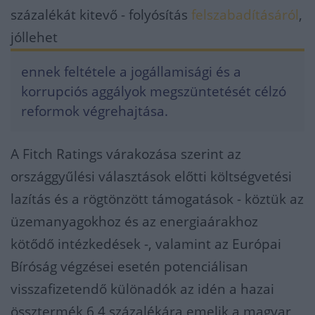
százalékát kitevő - folyósítás
felszabadításáról
,
jóllehet
ennek feltétele a jogállamisági és a
korrupciós aggályok megszüntetését célzó
reformok végrehajtása.
A Fitch Ratings várakozása szerint az
országgyűlési választások előtti költségvetési
lazítás és a rögtönzött támogatások - köztük az
üzemanyagokhoz és az energiaárakhoz
kötődő intézkedések -, valamint az Európai
Bíróság végzései esetén potenciálisan
visszafizetendő különadók az idén a hazai
össztermék 6,4 százalékára emelik a magyar