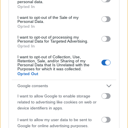
gazdaságpolitikai irány is.
personal data.
grant or deny consent to Google and its third-party tags to
Opted In
use your data for below specified purposes in below Google
consent section.
I want to opt-out of the Sale of my
Personal Data.
Opted In
Hasonlóan az
S&P
és a
Moody's
I want to opt-out of processing my
hitelminősítőkhöz megerősítette és
Personal Data for Targeted Advertising.
Opted In
változatlanul negatív kilátással jegyzi hazánk
I want to opt-out of Collection, Use,
államadóskockázati besorolását a Fitch
Retention, Sale, and/or Sharing of my
Personal Data that Is Unrelated with the
Ratings.
Purposes for which it was collected.
Opted Out
A nemzetközi hitelminősítő a péntek éjjel
Google consents
Londonban bejelentett döntés indoklásában
I want to allow Google to enable storage
kiemelte: az osztályzat továbbra is érvényben
related to advertising like cookies on web or
device identifiers in apps.
hagyott negatív kilátása azt tükrözi, hogy az
áprilisi országgyűlési választások előtt a
I want to allow my user data to be sent to
Google for online advertising purposes.