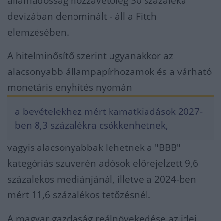
államadósság hozzávetőleg 30 százaléka
devizában denominált - áll a Fitch
elemzésében.
A hitelminősítő szerint ugyanakkor az
alacsonyabb állampapírhozamok és a várható
monetáris enyhítés nyomán
a bevételekhez mért kamatkiadások 2027-
ben 8,3 százalékra csökkenhetnek,
vagyis alacsonyabbak lehetnek a "BBB"
kategóriás szuverén adósok előrejelzett 9,6
százalékos mediánjánál, illetve a 2024-ben
mért 11,6 százalékos tetőzésnél.
A magyar gazdaság reálnövekedése az idei