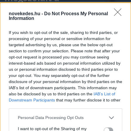
pénzügyminiszter
novekedes.hu -
Do Not Process My Personal
Information
HÍREK
2026. JÚN. 6.
MTI/BALOGH ZSUZSANNA
If you wish to opt-out of the sale, sharing to third parties, or
processing of your personal or sensitive information for
targeted advertising by us, please use the below opt-out
section to confirm your selection. Please note that after your
opt-out request is processed you may continue seeing
interest-based ads based on personal information utilized by
Megerősítette változatlan negatív kilátással
us or personal information disclosed to third parties prior to
Magyarország hosszú távú
your opt-out. You may separately opt-out of the further
disclosure of your personal information by third parties on the
államadóskockázati besorolását az eddigi
IAB’s list of downstream participants. This information may
also be disclosed by us to third parties on the
IAB’s List of
befektetési ajánlású szinten a Fitch Ratings.
Downstream Participants
that may further disclose it to other
A pénzügyminiszter úgy kommentálta a
third parties.
döntést, hogy bizalmat kapott
Please note that this website/app uses one or more Google
Personal Data Processing Opt Outs
Magyarország és ezzel a jelenlegi
services and may gather and store information including but
not limited to your visit or usage behaviour. You may click to
I want to opt-out of the Sharing of my