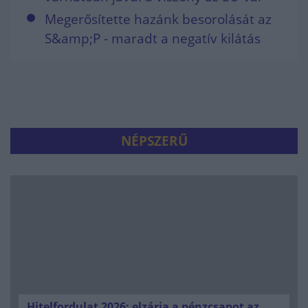
Megerősítette hazánk besorolását az
S&amp;P - maradt a negatív kilátás
NÉPSZERŰ
Hitelfordulat 2026: elzárja a pénzcsapot az