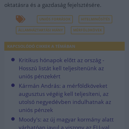
oktatásra és a gazdaság fejelsztésére.
UNIÓS FORRÁSOK
HITELMINŐSÍTÉS
ÁLLAMHÁZTARTÁSI HIÁNY
MÉRFÖLDKÖVEK
KAPCSOLÓDÓ CIKKEK A TÉMÁBAN
Kritikus hónapok előtt az ország -
Hosszú listát kell teljesítenünk az
uniós pénzekért
Kármán András: a mérföldköveket
augusztus végéig kell teljesíteni, az
utolsó negyedévben indulhatnak az
uniós pénzek
Moody's: az új magyar kormány alatt
várhatóan javul a viszony az EU-val