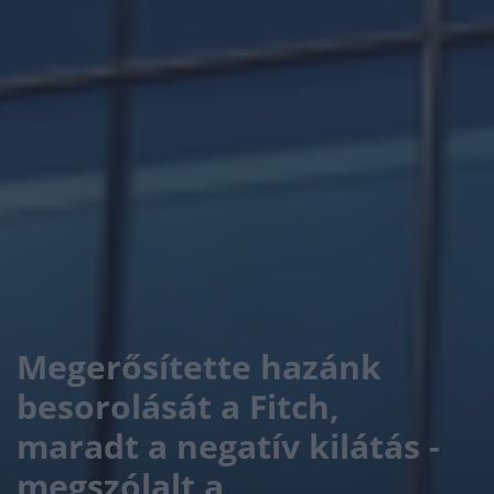
Megerősítette hazánk
besorolását a Fitch,
maradt a negatív kilátás -
megszólalt a