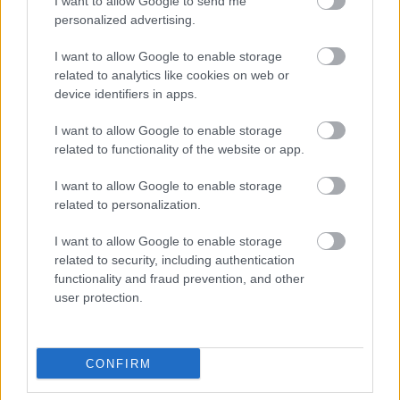
I want to allow Google to send me
szociális szféra területén.
personalized advertising.
I want to allow Google to enable storage
A szuverén besorolás negatív kilátása
related to analytics like cookies on web or
device identifiers in apps.
ugyanakkor a következő két év
költségvetési és gazdasági stabilitását
I want to allow Google to enable storage
terhelő kockázatokat tükrözi
related to functionality of the website or app.
I want to allow Google to enable storage
related to personalization.
- fogalmaz a hitelminősítő elemzése.
I want to allow Google to enable storage
Az S&P szerint a kis és nyitott, az Európai
related to security, including authentication
functionality and fraud prevention, and other
Unióval jelentős kereskedelmi kapcsolatokat
user protection.
fenntartó magyar gazdaság fizetésimérleg-
pozíciója, növekedése és költségvetési
CONFIRM
teljesítménye szempontjából potenciálisan
nagy előnyökkel járhat a konvergencia és az