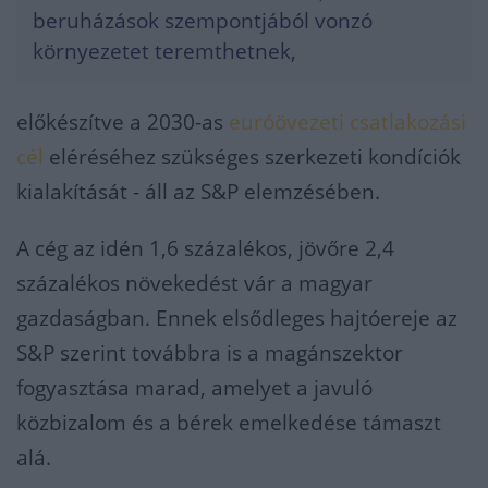
beruházások szempontjából vonzó
környezetet teremthetnek,
előkészítve a 2030-as
euróövezeti csatlakozási
cél
eléréséhez szükséges szerkezeti kondíciók
kialakítását - áll az S&P elemzésében.
A cég az idén 1,6 százalékos, jövőre 2,4
százalékos növekedést vár a magyar
gazdaságban. Ennek elsődleges hajtóereje az
S&P szerint továbbra is a magánszektor
fogyasztása marad, amelyet a javuló
közbizalom és a bérek emelkedése támaszt
alá.