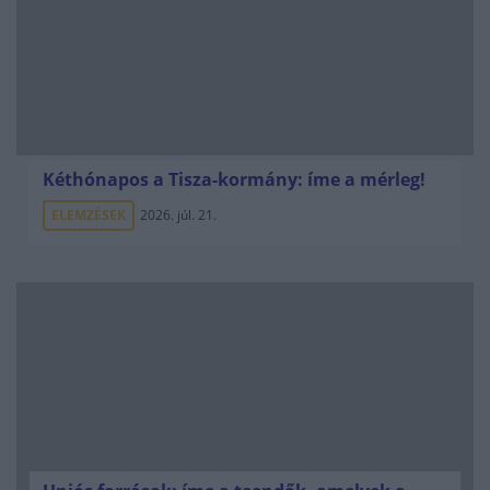
Kéthónapos a Tisza-kormány: íme a mérleg!
ELEMZÉSEK
2026. júl. 21.