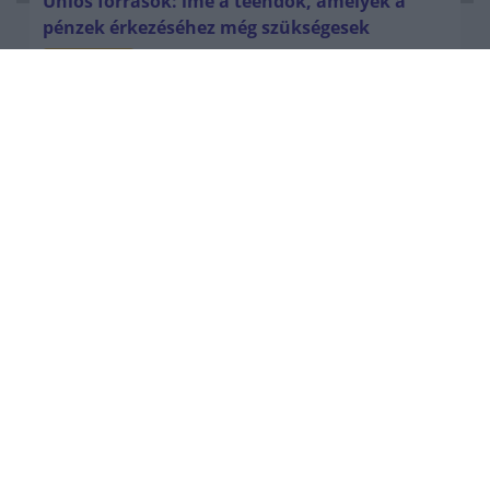
Uniós források: íme a teendők, amelyek a
pénzek érkezéséhez még szükségesek
ELEMZÉSEK
2026. júl. 20.
Minden idők legjövedelmezőbbje és
legdrágábbja volt az amerikai foci vb -
gyorsmérleg
HÍREK
2026. júl. 20.