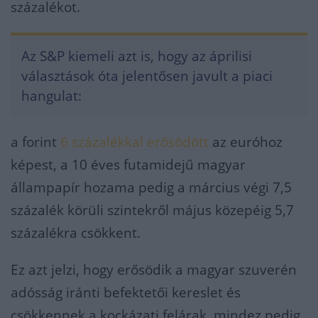
százalékot.
Az S&P kiemeli azt is, hogy az áprilisi
választások óta jelentősen javult a piaci
hangulat:
a forint
6 százalékkal erősödött
az euróhoz
képest, a 10 éves futamidejű magyar
állampapír hozama pedig a március végi 7,5
százalék körüli szintekről május közepéig 5,7
százalékra csökkent.
Ez azt jelzi, hogy erősödik a magyar szuverén
adósság iránti befektetői kereslet és
csökkennek a kockázati felárak, mindez pedig