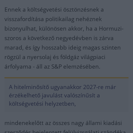
Ennek a költségvetési ösztönzésnek a
visszafordítása politikailag nehéznek
bizonyulhat, különösen akkor, ha a Hormuzi-
szoros a következő negyedévben is zárva
marad, és így hosszabb ideig magas szinten
rögzül a nyersolaj és földgáz világpiaci
árfolyama - áll az S&P elemzésében.
A hitelminősítő ugyanakkor 2027-re már
érzékelhető javulást valószínűsít a
költségvetési helyzetben,
mindenekelőtt az összes nagy állami kiadási
szerződés bejelentett felülvizsgálati szándéka,