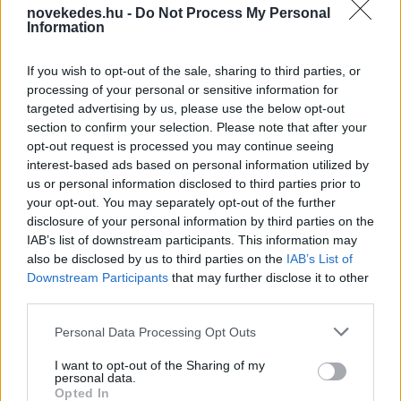
novekedes.hu -
Do Not Process My Personal
besorolását az S&P -
Information
maradt a negatív kilátás
If you wish to opt-out of the sale, sharing to third parties, or
processing of your personal or sensitive information for
HÍREK
2026. MÁJ. 30.
MTI
targeted advertising by us, please use the below opt-out
section to confirm your selection. Please note that after your
opt-out request is processed you may continue seeing
interest-based ads based on personal information utilized by
us or personal information disclosed to third parties prior to
your opt-out. You may separately opt-out of the further
disclosure of your personal information by third parties on the
Megerősítette változatlan negatív kilátással
IAB’s list of downstream participants. This information may
also be disclosed by us to third parties on the
IAB’s List of
Magyarország hosszú és rövid futamú hazai
Downstream Participants
that may further disclose it to other
és külső államadósság-kötelezettségeinek
third parties.
befektetési ajánlású, "BBB mínusz/A-3"
Please note that this website/app uses one or more Google
Personal Data Processing Opt Outs
services and may gather and store information including but
szintű besorolását az S&P Global Ratings
not limited to your visit or usage behaviour. You may click to
I want to opt-out of the Sharing of my
nemzetközi hitelminősítő.
personal data.
grant or deny consent to Google and its third-party tags to
Opted In