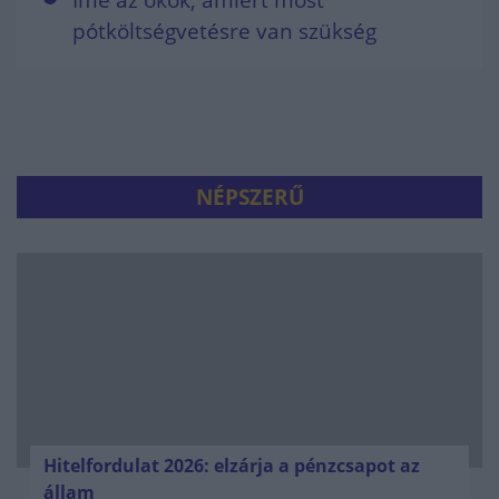
Íme az okok, amiért most
pótköltségvetésre van szükség
NÉPSZERŰ
Hitelfordulat 2026: elzárja a pénzcsapot az
állam