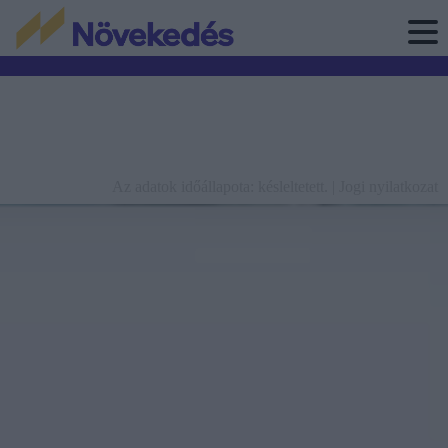
Az adatok időállapota: késleltetett. |
Jogi nyilatkozat