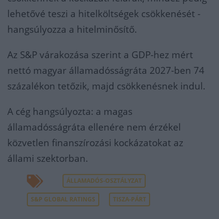
lehetővé teszi a hitelköltségek csökkenését -
hangsúlyozza a hitelminősítő.
Az S&P várakozása szerint a GDP-hez mért
nettó magyar államadósságráta 2027-ben 74
százalékon tetőzik, majd csökkenésnek indul.
A cég hangsúlyozta: a magas
államadósságráta ellenére nem érzékel
közvetlen finanszírozási kockázatokat az
állami szektorban.
ÁLLAMADÓS-OSZTÁLYZAT
S&P GLOBAL RATINGS
TISZA-PÁRT