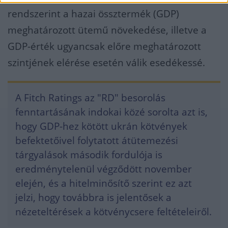
rendszerint a hazai össztermék (GDP)
meghatározott ütemű növekedése, illetve a
GDP-érték ugyancsak előre meghatározott
szintjének elérése esetén válik esedékessé.
A Fitch Ratings az "RD" besorolás
fenntartásának indokai közé sorolta azt is,
hogy GDP-hez kötött ukrán kötvények
befektetőivel folytatott átütemezési
tárgyalások második fordulója is
eredménytelenül végződött november
elején, és a hitelminősítő szerint ez azt
jelzi, hogy továbbra is jelentősek a
nézeteltérések a kötvénycsere feltételeiről.