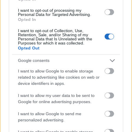
Ratings.
I want to opt-out of processing my
Personal Data for Targeted Advertising.
Opted In
I want to opt-out of Collection, Use,
A nemzetközi hitelminősítő a péntek éjjel
Retention, Sale, and/or Sharing of my
Personal Data that Is Unrelated with the
Purposes for which it was collected.
Londonban bejelentett döntés ismertetéséhez
Opted Out
fűzött elemzésében hangsúlyozta, hogy a
Google consents
jelenlegi ukrán besoroláshoz nem kapcsolódik
I want to allow Google to enable storage
osztályzati kilátás, mert a cég a "CCC plusz",
related to advertising like cookies on web or
illetve az ettől elmaradó minősítésekre nem
device identifiers in apps.
állapít meg kilátást.
I want to allow my user data to be sent to
Google for online advertising purposes.
A Fitch az ukrán "RD" besorolás
I want to allow Google to send me
megerősítésének indoklásában közölte: a
personalized advertising.
részleges csődhelyzetet tükröző osztályzat
I want to allow Google to enable storage