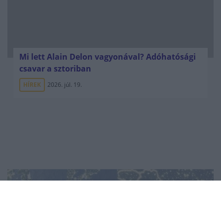
Mi lett Alain Delon vagyonával? Adóhatósági
csavar a sztoriban
HÍREK
2026. júl. 19.
A lengyel elnök
"újraaktiválná" a V4