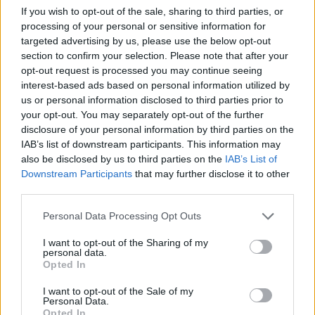
Megerősítette Ukrajna
If you wish to opt-out of the sale, sharing to third parties, or
processing of your personal or sensitive information for
részleges csődhelyzeti
targeted advertising by us, please use the below opt-out
section to confirm your selection. Please note that after your
besorolását a Fitch
opt-out request is processed you may continue seeing
interest-based ads based on personal information utilized by
Ratings
us or personal information disclosed to third parties prior to
your opt-out. You may separately opt-out of the further
HÍREK
2025. NOV. 15.
MTI - KERTÉSZ RÓBERT, LONDON
disclosure of your personal information by third parties on the
IAB’s list of downstream participants. This information may
also be disclosed by us to third parties on the
IAB’s List of
Downstream Participants
that may further disclose it to other
third parties.
Please note that this website/app uses one or more Google
Personal Data Processing Opt Outs
services and may gather and store information including but
Megerősítette Ukrajna hosszú futamú
not limited to your visit or usage behaviour. You may click to
I want to opt-out of the Sharing of my
personal data.
szuverén devizaadósság-kötelezettségeinek
grant or deny consent to Google and its third-party tags to
Opted In
use your data for below specified purposes in below Google
részleges törlesztési csődhelyzetet jelző
consent section.
I want to opt-out of the Sale of my
"RD" (Restricted Default) besorolását a Fitch
Personal Data.
Opted In