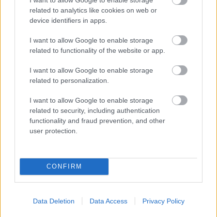
mindaddig érvényben marad, amíg
related to analytics like cookies on web or
Ukrajna nem normalizálja
device identifiers in apps.
viszonyrendszerét külső kereskedelmi
I want to allow Google to enable storage
hitelezőinek jelentős többségével.
related to functionality of the website or app.
I want to allow Google to enable storage
A hitelminősítő felidézte, hogy Ukrajna nem
related to personalization.
teljesítette egy 2,6 milliárd dolláros GDP-
I want to allow Google to enable storage
kötődésű kötvény június 2-án lejárt 665 millió
related to security, including authentication
functionality and fraud prevention, and other
dolláros részletfizetési kötelezettségét, és a
user protection.
tíznapos türelmi időszak is fizetés nélkül ért
véget.
CONFIRM
A GDP-hez kötött kötvénykötelezettségek (GDP
warrants) összetett szerkezetű
Data Deletion
Data Access
Privacy Policy
adósságkonstrukciók, amelyek törlesztése