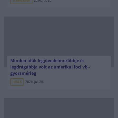
ELEMZÉSEK
2026. júl. 20.
Minden idők legjövedelmezőbbje és
legdrágábbja volt az amerikai foci vb -
gyorsmérleg
HÍREK
2026. júl. 20.