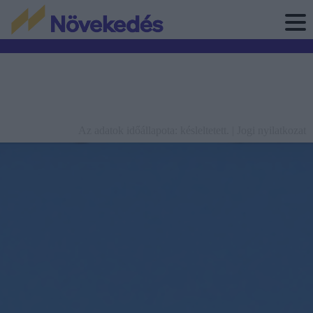
Az adatok időállapota: késleltetett. |
Jogi nyilatkozat