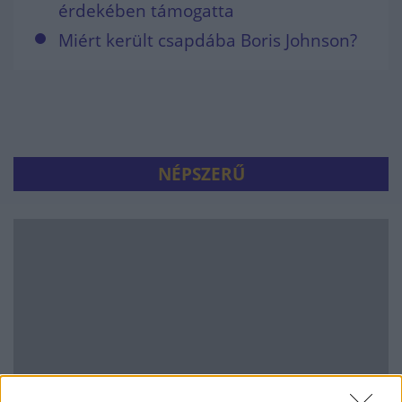
érdekében támogatta
Miért került csapdába Boris Johnson?
NÉPSZERŰ
Hitelfordulat 2026: elzárja a pénzcsapot az