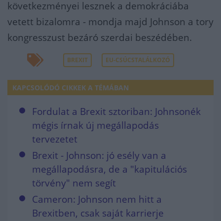
következményei lesznek a demokráciába
vetett bizalomra - mondja majd Johnson a tory
kongresszust bezáró szerdai beszédében.
BREXIT
EU-CSÚCSTALÁLKOZÓ
KAPCSOLÓDÓ CIKKEK A TÉMÁBAN
Fordulat a Brexit sztoriban: Johnsonék
mégis írnak új megállapodás
tervezetet
Brexit - Johnson: jó esély van a
megállapodásra, de a "kapitulációs
törvény" nem segít
Cameron: Johnson nem hitt a
Brexitben, csak saját karrierje