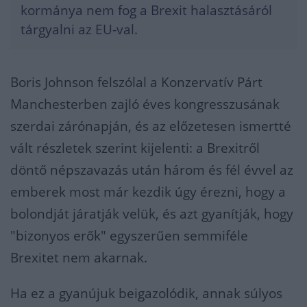
kormánya nem fog a Brexit halasztásáról
tárgyalni az EU-val.
Boris Johnson felszólal a Konzervatív Párt
Manchesterben zajló éves kongresszusának
szerdai zárónapján, és az előzetesen ismertté
vált részletek szerint kijelenti: a Brexitről
döntő népszavazás után három és fél évvel az
emberek most már kezdik úgy érezni, hogy a
bolondját járatják velük, és azt gyanítják, hogy
"bizonyos erők" egyszerűen semmiféle
Brexitet nem akarnak.
Ha ez a gyanújuk beigazolódik, annak súlyos