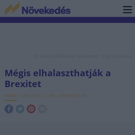
Az adatok időállapota: késleltetett. |
Jogi nyilatkozat
Mégis elhalaszthatják a
Brexitet
HÍREK
2019. OKT. 2.
MTI, NÖVEKEDÉS.HU