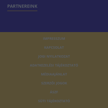
PARTNEREINK
IMPRESSZUM
KAPCSOLAT
JOGI NYILATKOZAT
ADATKEZELÉSI TÁJÉKOZTATÓ
MÉDIAAJÁNLAT
SZERZŐI JOGOK
ÁSZF
SÜTI TÁJÉKOZTATÓ