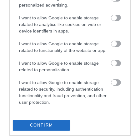
Uniós források: íme a teendők, amelyek a
personalized advertising.
pénzek érkezéséhez még szükségesek
I want to allow Google to enable storage
ELEMZÉSEK
2026. júl. 20.
related to analytics like cookies on web or
device identifiers in apps.
I want to allow Google to enable storage
related to functionality of the website or app.
I want to allow Google to enable storage
related to personalization.
I want to allow Google to enable storage
related to security, including authentication
Minden idők legjövedelmezőbbje és
functionality and fraud prevention, and other
legdrágábbja volt az amerikai foci vb -
user protection.
gyorsmérleg
HÍREK
2026. júl. 20.
CONFIRM