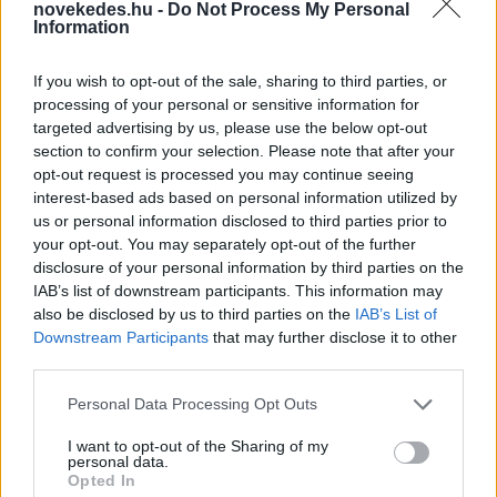
novekedes.hu -
Do Not Process My Personal
állam
Information
ELEMZÉSEK
2026. júl. 22.
If you wish to opt-out of the sale, sharing to third parties, or
processing of your personal or sensitive information for
targeted advertising by us, please use the below opt-out
section to confirm your selection. Please note that after your
opt-out request is processed you may continue seeing
interest-based ads based on personal information utilized by
us or personal information disclosed to third parties prior to
your opt-out. You may separately opt-out of the further
disclosure of your personal information by third parties on the
IAB’s list of downstream participants. This information may
also be disclosed by us to third parties on the
IAB’s List of
Vagyonvisszaszerzés: amikor a pénz
Downstream Participants
that may further disclose it to other
gyorsabban fut, mint a jog
third parties.
ELEMZÉSEK
2026. júl. 21.
Please note that this website/app uses one or more Google
Personal Data Processing Opt Outs
services and may gather and store information including but
not limited to your visit or usage behaviour. You may click to
I want to opt-out of the Sharing of my
personal data.
grant or deny consent to Google and its third-party tags to
Opted In
use your data for below specified purposes in below Google