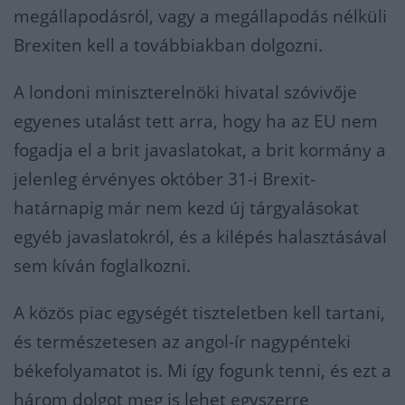
megállapodásról, vagy a megállapodás nélküli
Brexiten kell a továbbiakban dolgozni.
A londoni miniszterelnöki hivatal szóvivője
egyenes utalást tett arra, hogy ha az EU nem
fogadja el a brit javaslatokat, a brit kormány a
jelenleg érvényes október 31-i Brexit-
határnapig már nem kezd új tárgyalásokat
egyéb javaslatokról, és a kilépés halasztásával
sem kíván foglalkozni.
A közös piac egységét tiszteletben kell tartani,
és természetesen az angol-ír nagypénteki
békefolyamatot is. Mi így fogunk tenni, és ezt a
három dolgot meg is lehet egyszerre