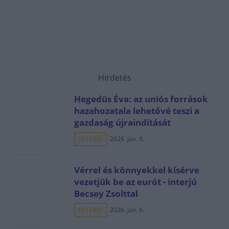
Hirdetés
Hegedüs Éva: az uniós források
hazahozatala lehetővé teszi a
gazdaság újraindítását
INTERJÚ
2026. jún. 8.
Vérrel és könnyekkel kísérve
vezetjük be az eurót - interjú
Becsey Zsolttal
INTERJÚ
2026. jún. 6.