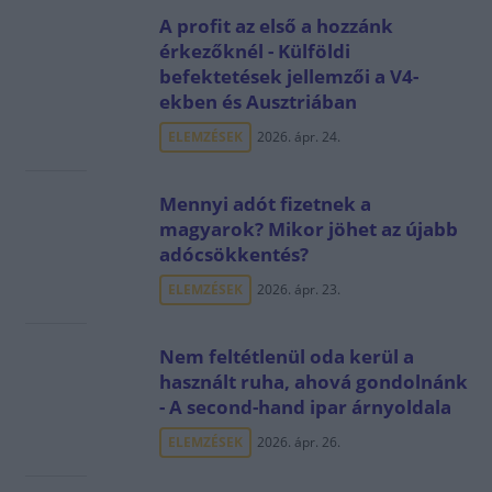
A profit az első a hozzánk
érkezőknél - Külföldi
befektetések jellemzői a V4-
ekben és Ausztriában
ELEMZÉSEK
2026. ápr. 24.
Mennyi adót fizetnek a
magyarok? Mikor jöhet az újabb
adócsökkentés?
ELEMZÉSEK
2026. ápr. 23.
Nem feltétlenül oda kerül a
használt ruha, ahová gondolnánk
- A second-hand ipar árnyoldala
ELEMZÉSEK
2026. ápr. 26.