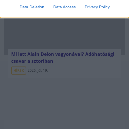
Data Deletion
Data Access
Privacy Policy
Mi lett Alain Delon vagyonával? Adóhatósági
csavar a sztoriban
HÍREK
2026. júl. 19.