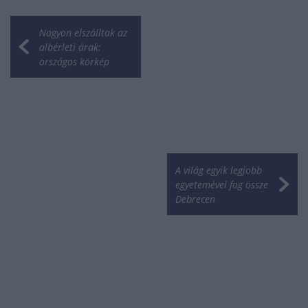
Nagyon elszálltak az
albérleti árak:
országos körkép
A világ egyik legjobb
egyetemével fog össze
Debrecen