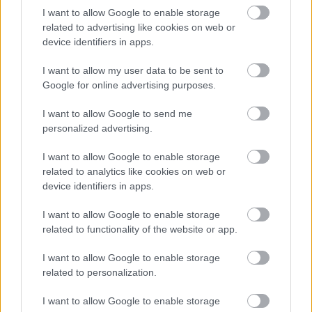
Az új Inflációs Jelentéssel kapcsolatban
I want to allow Google to enable storage
related to advertising like cookies on web or
kiemelte: jövőre az eddigi becslésnél fél
device identifiers in apps.
százalékponttal magasabb inflációt jeleznek
I want to allow my user data to be sent to
előre, így 3,6-4,1 százalékos inflációra
Google for online advertising purposes.
számíthatunk jövőre.
I want to allow Google to send me
personalized advertising.
Az inflációs kockázatok szempontjából sok
változás történt szeptember óta: a
I want to allow Google to enable storage
feltörekvő piacokról kivonják a tőkét,
related to analytics like cookies on web or
device identifiers in apps.
miközben a dollár erősödik.
I want to allow Google to enable storage
related to functionality of the website or app.
I want to allow Google to enable storage
related to personalization.
I want to allow Google to enable storage