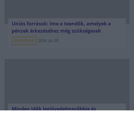
Uniós források: íme a teendők, amelyek a
pénzek érkezéséhez még szükségesek
ELEMZÉSEK
2026. júl. 20.
Minden idők legjövedelmezőbbje és
legdrágábbja volt az amerikai foci vb -
gyorsmérleg
HÍREK
2026. júl. 20.