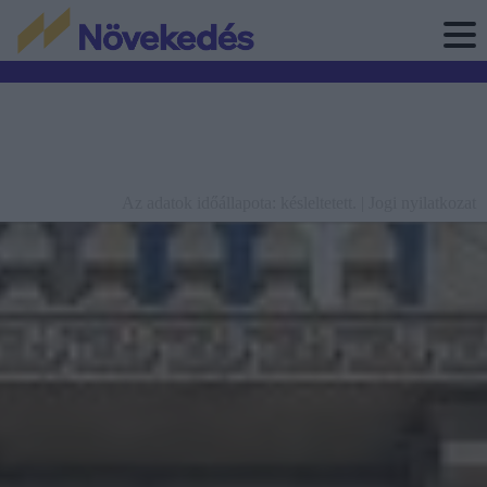
Az adatok időállapota: késleltetett. |
Jogi nyilatkozat