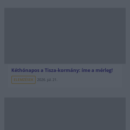
Kéthónapos a Tisza-kormány: íme a mérleg!
ELEMZÉSEK
2026. júl. 21.