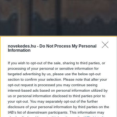
novekedes.hu -
Do Not Process My Personal
MNB alelnök: Csökken
Information
Magyarország
If you wish to opt-out of the sale, sharing to third parties, or
sérülékenysége
processing of your personal or sensitive information for
targeted advertising by us, please use the below opt-out
section to confirm your selection. Please note that after your
HÍREK
2024. DEC. 17.
NÖVEKEDÉS.HU
opt-out request is processed you may continue seeing
interest-based ads based on personal information utilized by
us or personal information disclosed to third parties prior to
your opt-out. You may separately opt-out of the further
disclosure of your personal information by third parties on the
IAB’s list of downstream participants. This information may