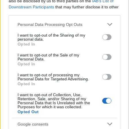
also be disclosed by us to third parties on the
IAB’s List of
Idén 0,3-0,7 százalék közötti, jövőre három
Downstream Participants
that may further disclose it to other
third parties.
százalék feletti gazdasági növekedéssel és
3,3-4,1 százalékos inflációval számol a
Please note that this website/app uses one or more Google
Personal Data Processing Opt Outs
services and may gather and store information including but
jegybank - mondta Virág Barnabás, a
not limited to your visit or usage behaviour. You may click to
I want to opt-out of the Sharing of my
personal data.
Magyar Nemzeti Bank alelnöke a mai
grant or deny consent to Google and its third-party tags to
Opted In
use your data for below specified purposes in below Google
kamatdöntést követő sajtótájékoztatón.
consent section.
I want to opt-out of the Sale of my
Personal Data.
Opted In
I want to opt-out of processing my
Personal Data for Targeted Advertising.
Huzamosabb ideig maradhat
a jelenlegi
Opted In
kamatszint
Magyarországon, a
6,5 százalékos
I want to opt-out of Collection, Use,
Retention, Sale, and/or Sharing of my
szintre
mindaddig szükség van, amíg a
Personal Data that Is Unrelated with the
Purposes for which it was collected.
pénzpiaci folyamatok ezt indokolják - mondta
Opted Out
Virág Barnabás.
Google consents