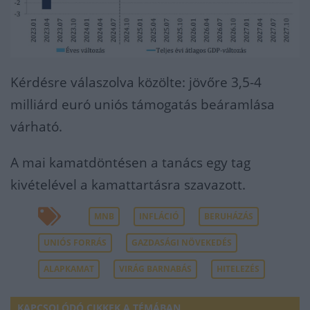
Kérdésre válaszolva közölte: jövőre 3,5-4
milliárd euró uniós támogatás beáramlása
várható.
A mai kamatdöntésen a tanács egy tag
kivételével a kamattartásra szavazott.
MNB
INFLÁCIÓ
BERUHÁZÁS
UNIÓS FORRÁS
GAZDASÁGI NÖVEKEDÉS
ALAPKAMAT
VIRÁG BARNABÁS
HITELEZÉS
KAPCSOLÓDÓ CIKKEK A TÉMÁBAN