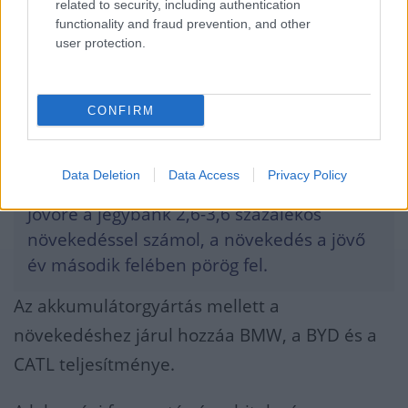
related to security, including authentication
functionality and fraud prevention, and other
user protection.
CONFIRM
Data Deletion
Data Access
Privacy Policy
Jövőre a jegybank 2,6-3,6 százalékos
növekedéssel számol, a növekedés a jövő
év második felében pörög fel.
Az akkumulátorgyártás mellett a
növekedéshez járul hozzáa BMW, a BYD és a
CATL teljesítménye.