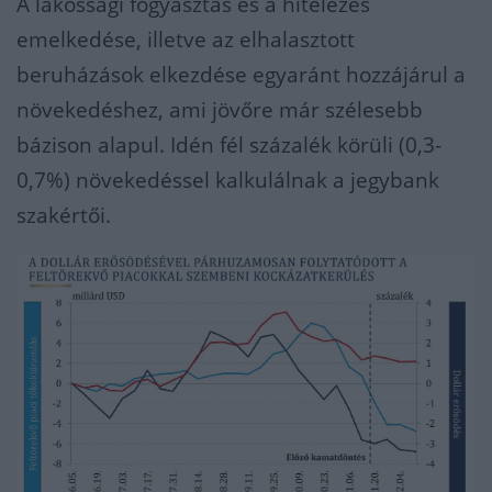
A lakossági fogyasztás és a hitelezés
emelkedése, illetve az elhalasztott
beruházások elkezdése egyaránt hozzájárul a
növekedéshez, ami jövőre már szélesebb
bázison alapul. Idén fél százalék körüli (0,3-
0,7%) növekedéssel kalkulálnak a jegybank
szakértői.